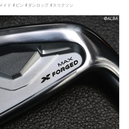
メイド
#
ピン
#
ダンロップ
#
スリクソン