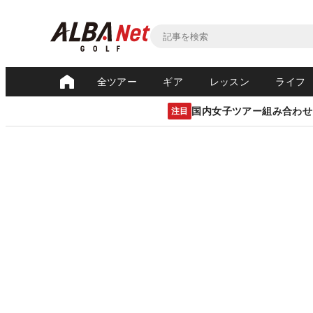
全ツアー
ギア
レッスン
ライフ
国内女子ツアー組み合わせ
注目