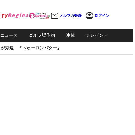
メルマガ登録
ログイン
Sニュース
ゴルフ場予約
連載
プレゼント
感が秀逸 『トゥーロンパター』