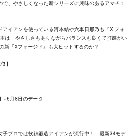
ので、やさしくなった新シリーズに興味のあるアマチュ
ドアイアンを使っている河本結や六車日那乃も『X フォ
河本は「やさしさもありながらバランスも良くて打感がい
年の新『Xフォージド』も大ヒットするのか？
プ3】
日～6月8日のデータ
女子プロでは軟鉄鍛造アイアンが流行中！ 最新34モデ