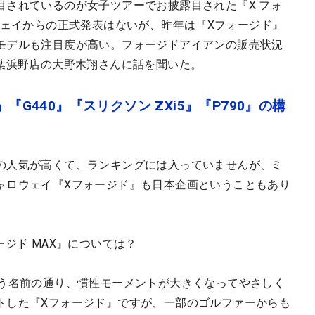
目されているのが女子ツアーでお披露目された『X フォ
ウェイからの正式発表はないが、昨年は『Xフォージド』
モデルも注目度が高い。フォージドアイアンの販売状況
千葉浜野店の大野木翔さんに話を聞いた。
『G440』『スリクソン ZXi5』『P790』の構
の人気が高くて、ランキングには入っていませんが、ミ
ャロウェイ『Xフォージド』も日本企画ということもあり
ジド MAX』については？
いう名前の通り、慣性モーメントが大きくなってやさしく
トした『Xフォージド』ですが、一部のゴルファーからも