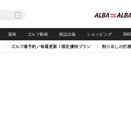
漫画
ゴルフ動画
雑誌出版
ショッピング
SN
ゴルフ場予約／毎週更新！限定優待プラン
削り出しの打