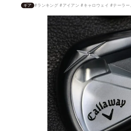
ギア
#
ランキング
#
アイアン
#
キャロウェイ
#
テーラー