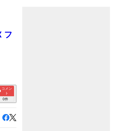
 フ
コメン
ト
0
件