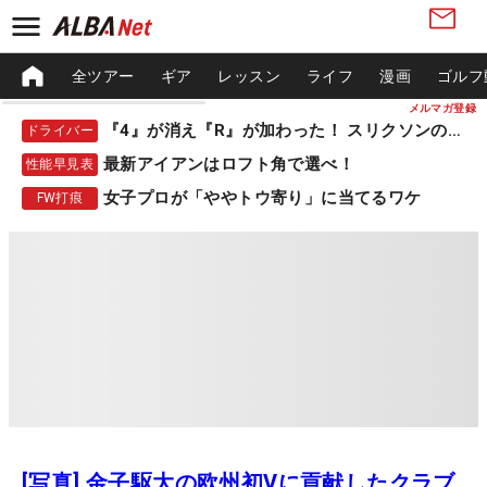
全ツアー
ギア
レッスン
ライフ
漫画
ゴルフ
メルマガ登録
『4』が消え『R』が加わった！ スリクソンの新作
ドライバー
最新アイアンはロフト角で選べ！
性能早見表
女子プロが「ややトウ寄り」に当てるワケ
FW打痕
[写真] 金子駆大の欧州初Vに貢献したクラブ