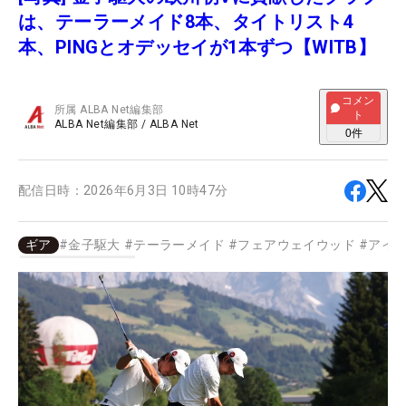
は、テーラーメイド8本、タイトリスト4
本、PINGとオデッセイが1本ずつ【WITB】
コメン
所属
ALBA Net編集部
ト
ALBA Net編集部
/
ALBA Net
0
件
配信日時：
2026年6月3日 10時47分
ギア
#
金子駆大
#
テーラーメイド
#
フェアウェイウッド
#
アイ