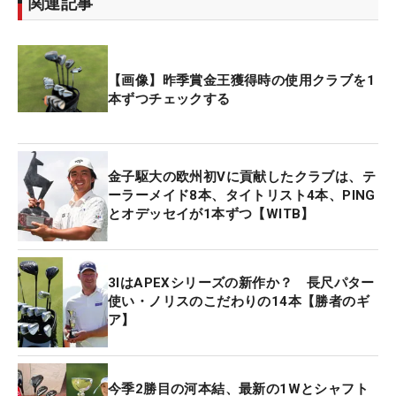
関連記事
【画像】昨季賞金王獲得時の使用クラブを1
本ずつチェックする
金子駆大の欧州初Vに貢献したクラブは、テ
ーラーメイド8本、タイトリスト4本、PING
とオデッセイが1本ずつ【WITB】
3IはAPEXシリーズの新作か？ 長尺パター
使い・ノリスのこだわりの14本【勝者のギ
ア】
今季2勝目の河本結、最新の1Wとシャフト