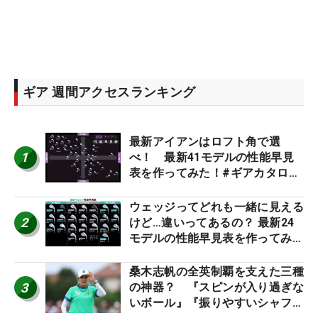
ギア 週間アクセスランキング
最新アイアンはロフト角で選
1
べ！ 最新41モデルの性能早見
表を作ってみた！#ギアカタログ
2026
ウェッジってどれも一緒に見える
2
けど…違いってあるの？ 最新24
モデルの性能早見表を作ってみ
た #ギアカタログ2026
桑木志帆の全英制覇を支えた三種
3
の神器？ 『スピンが入り過ぎな
いボール』『振りやすいシャフ