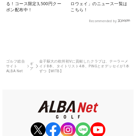
る！コース限定3,500円クー
ロウェイ」のニュース一覧は
ポン配布中！
こちら！
Recommended by
ゴルフ総合
金子駆大の欧州初Vに貢献したクラブは、テーラーメ
ギ
サイト
イド8本、タイトリスト4本、PINGとオデッセイが1本
ア
ALBA Net
ずつ【WITB】