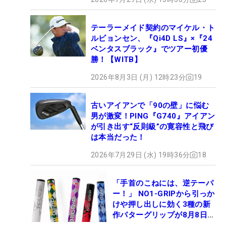
テーラーメイド契約のマイケル・ト
ルビョンセン、『Qi4D LS』×『24
ベンタスブラック』でツアー初優
勝！【WITB】
2026年8月3日 (月) 12時23分
19
古いアイアンで「90の壁」に悩む
男が激変！PING『G740』アイアン
が引き出す“反則級”の寛容性と飛び
は本当だった！
2026年7月29日 (水) 19時36分
18
「手首のこねには、逆テーパ
ー！」 NO1-GRIPから引っか
けや押し出しに効く3種の新
作パターグリップが8月8日デ
ビュー