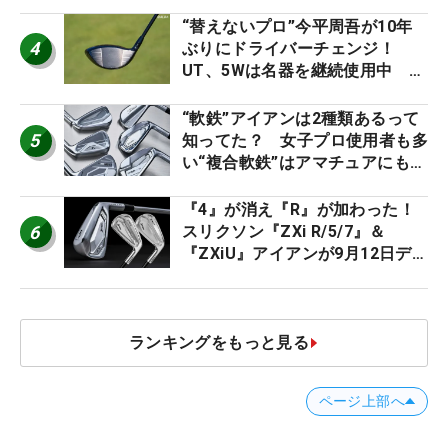
ト』『真っすぐ飛ぶドライバ
ー』 #女子プロセッティング
“替えないプロ”今平周吾が10年
4
ぶりにドライバーチェンジ！
UT、5Wは名器を継続使用中 #
男子プロセッティング
“軟鉄”アイアンは2種類あるって
5
知ってた？ 女子プロ使用者も多
い“複合軟鉄”はアマチュアにもオ
ススメ！
『4』が消え『R』が加わった！
6
スリクソン『ZXi R/5/7』＆
『ZXiU』アイアンが9月12日デ
ビュー
ランキングをもっと見る
ページ上部へ