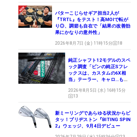
パターこじらせギア担当2人が
『TRTL』をテスト！高MOIで転が
り◎、調節も自在で「結果の改善効
果にかなりの意外性」
2026年8月7日 (金) 11時15分
18
純正シャフト12モデルのスペ
ック調査「ピンの純正Sフレ
ックスは、カスタムの6X相
当」テーラー、キャロ…もチ
ェック！
2026年8月5日 (水) 16時15分
13
新ミーリングであらゆる状況からピ
タッ！ブリヂストン『BITING SPIN
2』ウェッジ、9月4日デビュー
2026年7月29日 (水) 15時36分
23