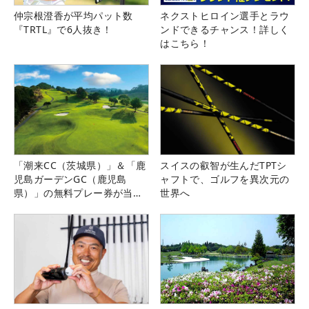
仲宗根澄香が平均パット数
ネクストヒロイン選手とラウ
『TRTL』で6人抜き！
ンドできるチャンス！詳しく
はこちら！
「潮来CC（茨城県）」＆「鹿
スイスの叡智が生んだTPTシ
児島ガーデンGC（鹿児島
ャフトで、ゴルフを異次元の
県）」の無料プレー券が当た
世界へ
る！！