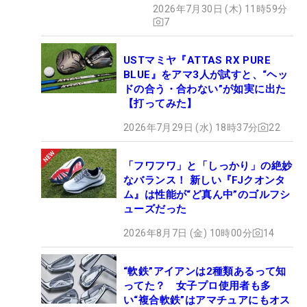
2026年7月30日 (木) 11時59分
7
USTマミヤ『ATTAS RX PURE
BLUE』をアマ3人が試すと、“ヘッ
ドの合う・合わない”が如実に出た
【打ってみた】
2026年7月29日 (水) 18時37分
22
「フワフワ」と「しっかり」の絶妙
なバランス！ 新しい『FJクオンタ
ム』は性能が“ど真ん中”のゴルフシ
ューズだった
2026年8月7日 (金) 10時00分
14
“軟鉄”アイアンは2種類あるって知
ってた？ 女子プロ使用者も多
い“複合軟鉄”はアマチュアにもオス