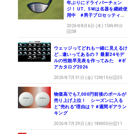
年ぶりにドライバーチェン
ジ！ UT、5Wは名器を継続使
用中 #男子プロセッティン
グ
2026年8月6日 (木) 15時49分
38
ウェッジってどれも一緒に見えるけ
ど…違いってあるの？ 最新24モデ
ルの性能早見表を作ってみた #ギ
アカタログ2026
2026年7月31日 (金) 12時15分
25
物価高でも7,000円前後のボールが
売り上げ上位！ シーズンに入る
と“売れる”理由は？ #週間ギアラン
キング
2026年7月29日 (水) 18時00分
11