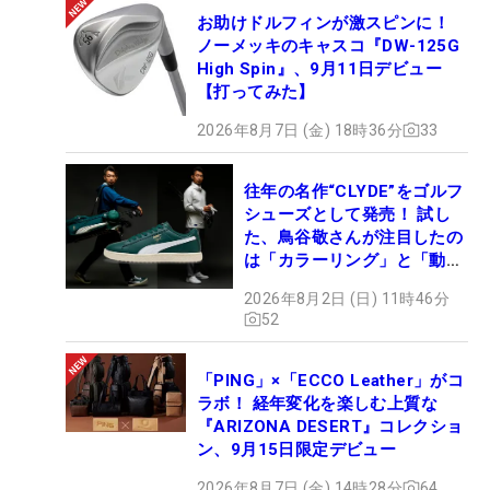
お助けドルフィンが激スピンに！
ノーメッキのキャスコ『DW-125G
High Spin』、9月11日デビュー
【打ってみた】
2026年8月7日 (金) 18時36分
33
往年の名作“CLYDE”をゴルフ
シューズとして発売！ 試し
た、鳥谷敬さんが注目したの
は「カラーリング」と「動き
やすさ」
2026年8月2日 (日) 11時46分
52
「PING」×「ECCO Leather」がコ
ラボ！ 経年変化を楽しむ上質な
『ARIZONA DESERT』コレクショ
ン、9月15日限定デビュー
2026年8月7日 (金) 14時28分
64