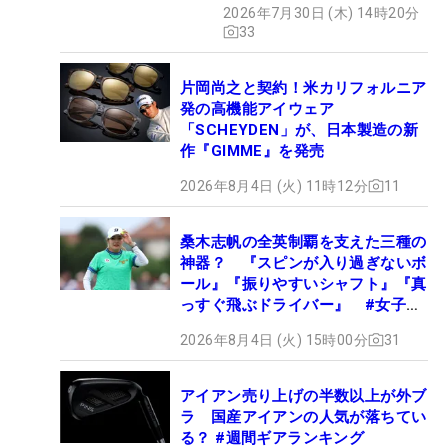
2026年7月30日 (木) 14時20分
33
片岡尚之と契約！米カリフォルニア
発の高機能アイウェア
「SCHEYDEN」が、日本製造の新
作『GIMME』を発売
2026年8月4日 (火) 11時12分
11
桑木志帆の全英制覇を支えた三種の
神器？ 『スピンが入り過ぎないボ
ール』『振りやすいシャフト』『真
っすぐ飛ぶドライバー』 #女子プ
ロセッティング
2026年8月4日 (火) 15時00分
31
アイアン売り上げの半数以上が外ブ
ラ 国産アイアンの人気が落ちてい
る？ #週間ギアランキング