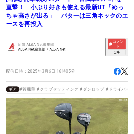
直撃！ 小ぶり好きも使える最新UT「めっ
ちゃ高さが出る」 パターは三角ネックのエ
ースを再投入
コメン
所属
ALBA Net編集部
ト
ALBA Net編集部
/
ALBA Net
1
件
配信日時：
2025年3月6日 16時05分
ギア
#
菅楓華
#
クラブセッティング
#
ダンロップ
#
ドライバー