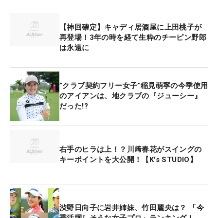
【神回確定】キャディ居酒屋に上田桃子が
再登場！3年の時を経て生粋のチーピン野郎
は永遠に
”クラブ契約フリー女子”稲見萌寧の今季使用
のアイアンは、地クラブの『ジューシー』
だった!?
右手のヒラは上！？川﨑春花がスイングの
キーポイントを大公開！【K's STUDIO】
渋野日向子に岩井姉妹、竹田麗央は？ 「今
季活躍しそうな女子プロ」ランキング！