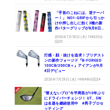
「手首のこねには、逆テーパ
ー！」 NO1-GRIPから引っか
けや押し出しに効く3種の新
作パターグリップが8月8日デ
ビュー
2026年7月30日 (木) 14時20分
33
打感・顔・抜けを追求！ブリヂスト
ンの新作フォージド『B-FORGED
100CB/200CB＋』アイアンが9月
4日デビュー
2026年7月29日 (水) 14時48分
24
“替えないプロ”今平周吾が10年ぶり
にドライバーチェンジ！ UT、5W
は名器を継続使用中 #男子プロセ
ッティング