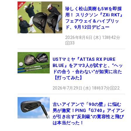
珍しく松山英樹も5Wを即採
用！ スリクソン『ZXi RKT』
フェアウェイ＆ハイブリッ
ド、9月12日デビュー
2026年8月6日 (木) 13時42分
33
USTマミヤ『ATTAS RX PURE
BLUE』をアマ3人が試すと、“ヘッ
ドの合う・合わない”が如実に出た
【打ってみた】
2026年7月29日 (水) 18時37分
22
古いアイアンで「90の壁」に悩む
男が激変！PING『G740』アイアン
が引き出す“反則級”の寛容性と飛び
は本当だった！