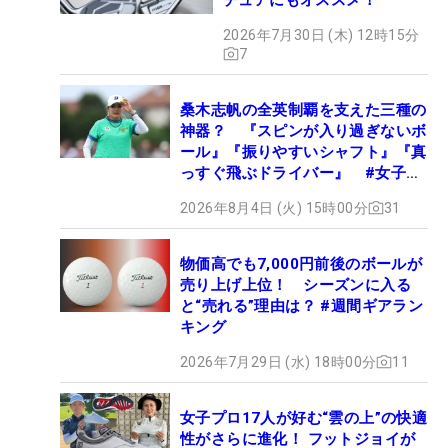
2026年7月30日 (木) 12時15分
7
桑木志帆の全英制覇を支えた三種の
神器？ 『スピンが入り過ぎないボ
ール』『振りやすいシャフト』『真
っすぐ飛ぶドライバー』 #女子プ
ロセッティング
2026年8月4日 (火) 15時00分
31
物価高でも7,000円前後のボールが
売り上げ上位！ シーズンに入る
と“売れる”理由は？ #週間ギアラン
キング
2026年7月29日 (水) 18時00分
11
女子プロ17人が好む“雲の上”の快適
性がさらに進化！ フットジョイが