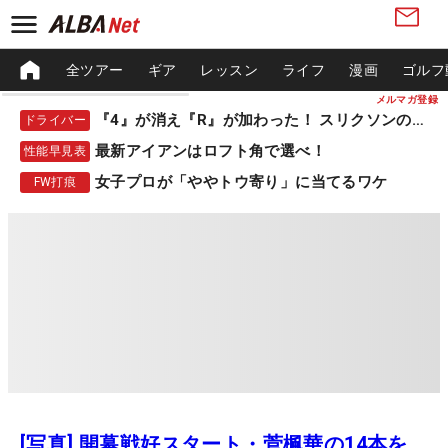
全ツアー
ギア
レッスン
ライフ
漫画
ゴルフ
メルマガ登録
『4』が消え『R』が加わった！ スリクソンの新作
ドライバー
最新アイアンはロフト角で選べ！
性能早見表
女子プロが「ややトウ寄り」に当てるワケ
FW打痕
[写真] 開幕戦好スタート・菅楓華の14本を