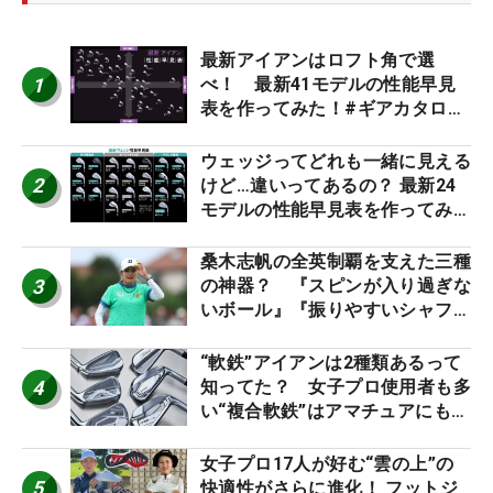
最新アイアンはロフト角で選
1
べ！ 最新41モデルの性能早見
表を作ってみた！#ギアカタログ
2026
ウェッジってどれも一緒に見える
2
けど…違いってあるの？ 最新24
モデルの性能早見表を作ってみ
た #ギアカタログ2026
桑木志帆の全英制覇を支えた三種
3
の神器？ 『スピンが入り過ぎな
いボール』『振りやすいシャフ
ト』『真っすぐ飛ぶドライバ
ー』 #女子プロセッティング
“軟鉄”アイアンは2種類あるって
4
知ってた？ 女子プロ使用者も多
い“複合軟鉄”はアマチュアにもオ
ススメ！
女子プロ17人が好む“雲の上”の
5
快適性がさらに進化！ フットジ