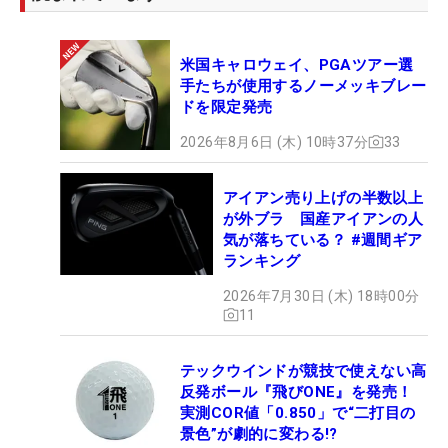
米国キャロウェイ、PGAツアー選
手たちが使用するノーメッキブレー
ドを限定発売
2026年8月6日 (木) 10時37分
33
アイアン売り上げの半数以上
が外ブラ 国産アイアンの人
気が落ちている？ #週間ギア
ランキング
2026年7月30日 (木) 18時00分
11
テックウインドが競技で使えない高
反発ボール『飛びONE』を発売！
実測COR値「0.850」で“二打目の
景色”が劇的に変わる!?