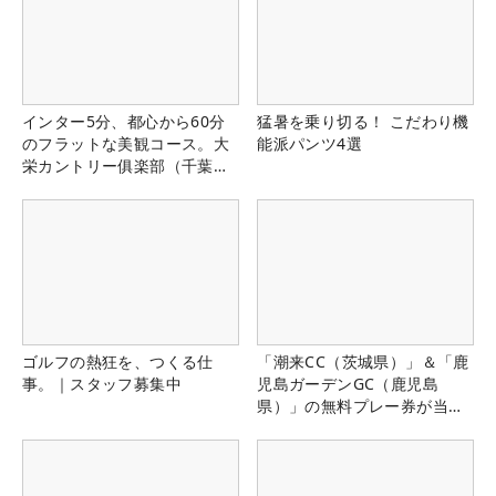
インター5分、都心から60分
猛暑を乗り切る！ こだわり機
のフラットな美観コース。大
能派パンツ4選
栄カントリー俱楽部（千葉
県）
ゴルフの熱狂を、つくる仕
「潮来CC（茨城県）」＆「鹿
事。｜スタッフ募集中
児島ガーデンGC（鹿児島
県）」の無料プレー券が当た
る！！