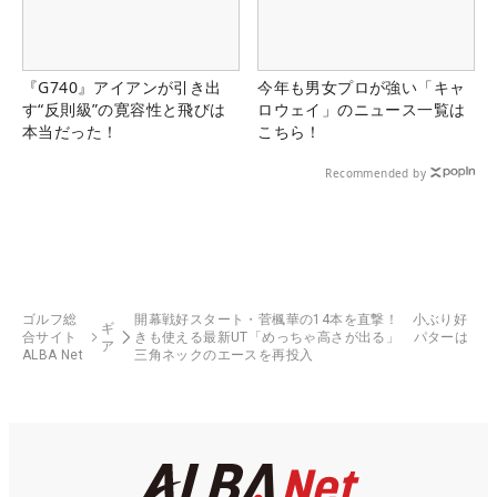
『G740』アイアンが引き出
今年も男女プロが強い「キャ
す“反則級”の寛容性と飛びは
ロウェイ」のニュース一覧は
本当だった！
こちら！
Recommended by
ゴルフ総
開幕戦好スタート・菅楓華の14本を直撃！ 小ぶり好
ギ
合サイト
きも使える最新UT「めっちゃ高さが出る」 パターは
ア
ALBA Net
三角ネックのエースを再投入