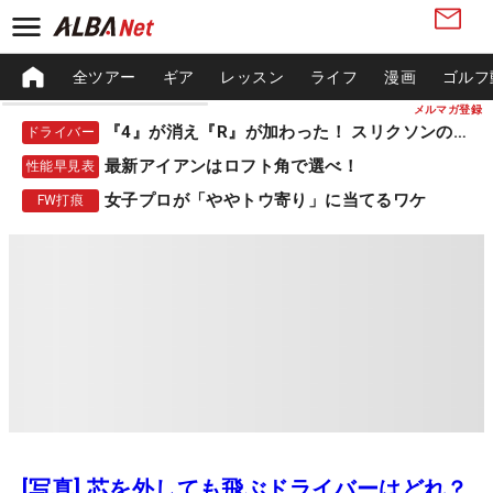
全ツアー
ギア
レッスン
ライフ
漫画
ゴルフ
メルマガ登録
『4』が消え『R』が加わった！ スリクソンの新作
ドライバー
最新アイアンはロフト角で選べ！
性能早見表
女子プロが「ややトウ寄り」に当てるワケ
FW打痕
[写真] 芯を外しても飛ぶドライバーはどれ？