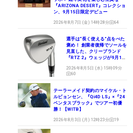
『ARIZONA DESERT』コレクショ
ン、9月15日限定デビュー
2026年8月7日 (金) 14時28分
64
選手は“長く使える”点をべた
褒め！ 創業者復帰でソールを
見直した、クリーブランド
『RTZ 2』ウェッジが9月12
日デビュー
2026年8月5日 (水) 15時09分
60
テーラーメイド契約のマイケル・ト
ルビョンセン、『Qi4D LS』×『24
ベンタスブラック』でツアー初優
勝！【WITB】
2026年8月3日 (月) 12時23分
19