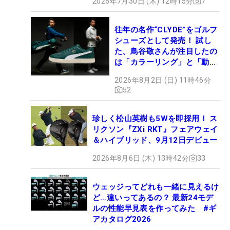
2026年7月30日 (木) 12時15分
7
往年の名作“CLYDE”をゴルフ
シューズとして発売！ 試し
た、鳥谷敬さんが注目したの
は「カラーリング」と「動き
やすさ」
2026年8月2日 (日) 11時46分
52
珍しく松山英樹も5Wを即採用！ ス
リクソン『ZXi RKT』フェアウェイ
＆ハイブリッド、9月12日デビュー
2026年8月6日 (木) 13時42分
33
ウェッジってどれも一緒に見えるけ
ど…違いってあるの？ 最新24モデ
ルの性能早見表を作ってみた #ギ
アカタログ2026