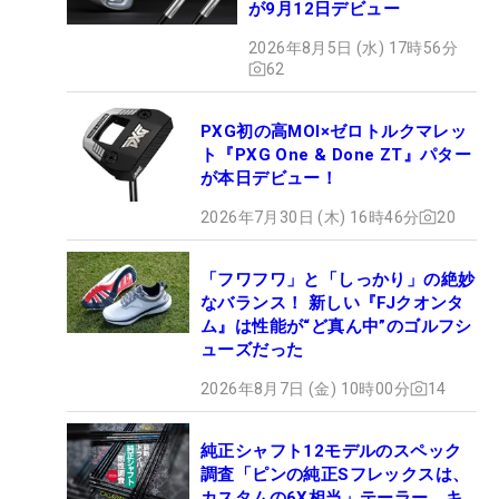
が9月12日デビュー
2026年8月5日 (水) 17時56分
62
PXG初の高MOI×ゼロトルクマレッ
ト『PXG One & Done ZT』パター
が本日デビュー！
2026年7月30日 (木) 16時46分
20
「フワフワ」と「しっかり」の絶妙
なバランス！ 新しい『FJクオンタ
ム』は性能が“ど真ん中”のゴルフシ
ューズだった
2026年8月7日 (金) 10時00分
14
純正シャフト12モデルのスペック
調査「ピンの純正Sフレックスは、
カスタムの6X相当」テーラー、キ