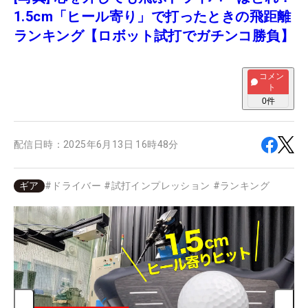
1.5cm「ヒール寄り」で打ったときの飛距離
ランキング【ロボット試打でガチンコ勝負】
コメン
ト
0
件
配信日時：
2025年6月13日 16時48分
ギア
#
ドライバー
#
試打インプレッション
#
ランキング