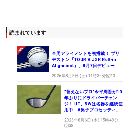
読まれています
全周アライメントを初搭載！ ブリ
ヂストン『TOUR B JGR Roll-in
Alignment』、8月7日デビュー
2026年8月8日 (土) 11時35分
13
“替えないプロ”今平周吾が10
年ぶりにドライバーチェン
ジ！ UT、5Wは名器を継続使
用中 #男子プロセッティン
グ
2026年8月6日 (木) 15時49分
38