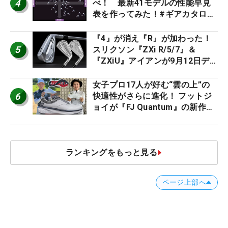
4
べ！ 最新41モデルの性能早見
表を作ってみた！#ギアカタログ
2026
『4』が消え『R』が加わった！
5
スリクソン『ZXi R/5/7』＆
『ZXiU』アイアンが9月12日デ
ビュー
女子プロ17人が好む“雲の上”の
6
快適性がさらに進化！ フットジ
ョイが『FJ Quantum』の新作を
発表、8月7日デビュー
ランキングをもっと見る
ページ上部へ