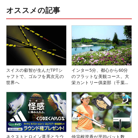
オススメの記事
スイスの叡智が生んだTPTシ
インター5分、都心から60分
ャフトで、ゴルフを異次元の
のフラットな美観コース。大
世界へ
栄カントリー俱楽部（千葉
県）
ネクストヒロイン選手とラウ
仲宗根澄香が平均パット数