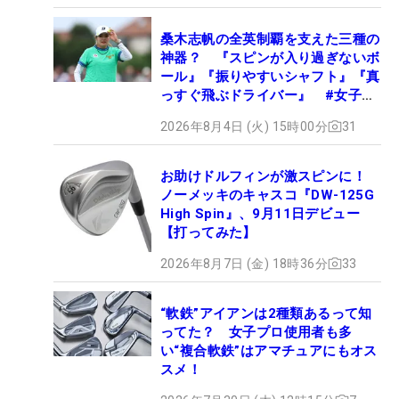
桑木志帆の全英制覇を支えた三種の
神器？ 『スピンが入り過ぎないボ
ール』『振りやすいシャフト』『真
っすぐ飛ぶドライバー』 #女子プ
ロセッティング
2026年8月4日 (火) 15時00分
31
お助けドルフィンが激スピンに！
ノーメッキのキャスコ『DW-125G
High Spin』、9月11日デビュー
【打ってみた】
2026年8月7日 (金) 18時36分
33
“軟鉄”アイアンは2種類あるって知
ってた？ 女子プロ使用者も多
い“複合軟鉄”はアマチュアにもオス
スメ！