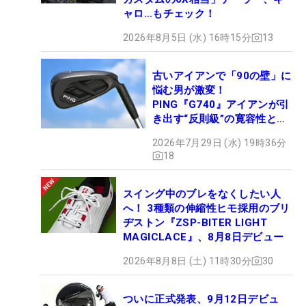
ャロ…もチェック！
2026年8月5日 (水) 16時15分
13
古いアイアンで「90の壁」に
悩む男が激変！
PING『G740』アイアンが引
き出す“反則級”の寛容性と飛
びは本当だった！
2026年7月29日 (水) 19時36分
18
スイング中のブレをなくしたい人
へ！ 3種類の伸縮性ヒモ採用のブリ
ヂストン『ZSP-BITER LIGHT
MAGICLACE』、8月8日デビュー
2026年8月8日 (土) 11時30分
30
ついに正式発表、9月12日デビュ