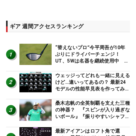
ギア 週間アクセスランキング
“替えないプロ”今平周吾が10年
1
ぶりにドライバーチェンジ！
UT、5Wは名器を継続使用中 #
男子プロセッティング
ウェッジってどれも一緒に見える
2
けど…違いってあるの？ 最新24
モデルの性能早見表を作ってみ
た #ギアカタログ2026
桑木志帆の全英制覇を支えた三種
3
の神器？ 『スピンが入り過ぎな
いボール』『振りやすいシャフ
ト』『真っすぐ飛ぶドライバ
ー』 #女子プロセッティング
最新アイアンはロフト角で選