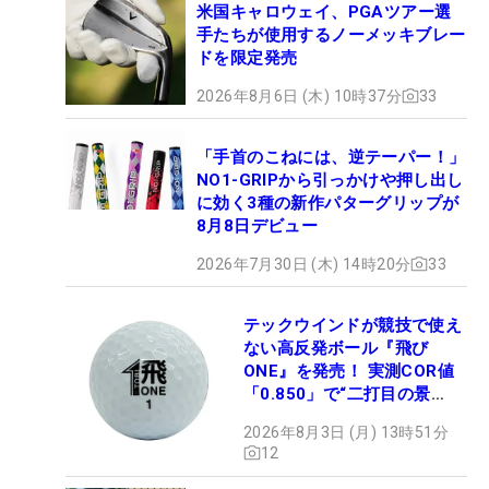
米国キャロウェイ、PGAツアー選
手たちが使用するノーメッキブレー
ドを限定発売
2026年8月6日 (木) 10時37分
33
「手首のこねには、逆テーパー！」
NO1-GRIPから引っかけや押し出し
に効く3種の新作パターグリップが
8月8日デビュー
2026年7月30日 (木) 14時20分
33
テックウインドが競技で使え
ない高反発ボール『飛び
ONE』を発売！ 実測COR値
「0.850」で“二打目の景
色”が劇的に変わる!?
2026年8月3日 (月) 13時51分
12