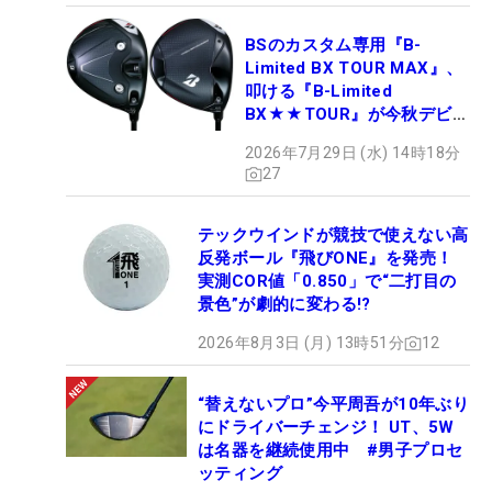
BSのカスタム専用『B-
Limited BX TOUR MAX』、
叩ける『B-Limited
BX★★TOUR』が今秋デビュ
ー
2026年7月29日 (水) 14時18分
27
テックウインドが競技で使えない高
反発ボール『飛びONE』を発売！
実測COR値「0.850」で“二打目の
景色”が劇的に変わる!?
2026年8月3日 (月) 13時51分
12
“替えないプロ”今平周吾が10年ぶり
にドライバーチェンジ！ UT、5W
は名器を継続使用中 #男子プロセ
ッティング