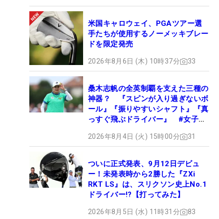
米国キャロウェイ、PGAツアー選
手たちが使用するノーメッキブレー
ドを限定発売
2026年8月6日 (木) 10時37分
33
桑木志帆の全英制覇を支えた三種の
神器？ 『スピンが入り過ぎないボ
ール』『振りやすいシャフト』『真
っすぐ飛ぶドライバー』 #女子プ
ロセッティング
2026年8月4日 (火) 15時00分
31
ついに正式発表、9月12日デビュ
ー！未発表時から2勝した『ZXi
RKT LS』は、スリクソン史上No.1
ドライバー!?【打ってみた】
2026年8月5日 (水) 11時31分
83