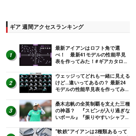
ギア 週間アクセスランキング
最新アイアンはロフト角で選
1
べ！ 最新41モデルの性能早見
表を作ってみた！#ギアカタログ
2026
ウェッジってどれも一緒に見える
2
けど…違いってあるの？ 最新24
モデルの性能早見表を作ってみ
た #ギアカタログ2026
桑木志帆の全英制覇を支えた三種
3
の神器？ 『スピンが入り過ぎな
いボール』『振りやすいシャフ
ト』『真っすぐ飛ぶドライバ
ー』 #女子プロセッティング
“軟鉄”アイアンは2種類あるって