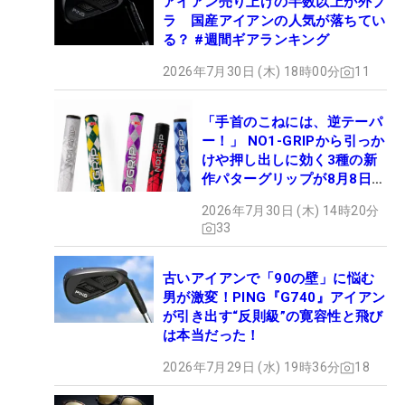
アイアン売り上げの半数以上が外ブ
ラ 国産アイアンの人気が落ちてい
る？ #週間ギアランキング
2026年7月30日 (木) 18時00分
11
「手首のこねには、逆テーパ
ー！」 NO1-GRIPから引っか
けや押し出しに効く3種の新
作パターグリップが8月8日デ
ビュー
2026年7月30日 (木) 14時20分
33
古いアイアンで「90の壁」に悩む
男が激変！PING『G740』アイアン
が引き出す“反則級”の寛容性と飛び
は本当だった！
2026年7月29日 (水) 19時36分
18