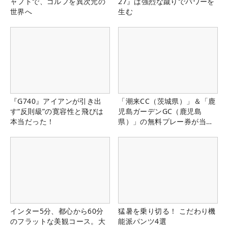
ャフトで、ゴルフを異次元の
27』は強烈な蹴りでパワーを
世界へ
生む
『G740』アイアンが引き出
「潮来CC（茨城県）」＆「鹿
す“反則級”の寛容性と飛びは
児島ガーデンGC（鹿児島
本当だった！
県）」の無料プレー券が当た
る！！
インター5分、都心から60分
猛暑を乗り切る！ こだわり機
のフラットな美観コース。大
能派パンツ4選