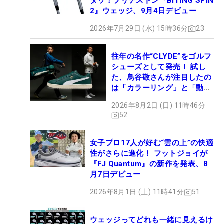
タッ！ブリヂストン『BITING SPIN
2』ウェッジ、9月4日デビュー
2026年7月29日 (水) 15時36分
23
往年の名作“CLYDE”をゴルフ
シューズとして発売！ 試し
た、鳥谷敬さんが注目したの
は「カラーリング」と「動き
やすさ」
2026年8月2日 (日) 11時46分
52
女子プロ17人が好む“雲の上”の快適
性がさらに進化！ フットジョイが
『FJ Quantum』の新作を発表、8
月7日デビュー
2026年8月1日 (土) 11時41分
51
ウェッジってどれも一緒に見えるけ