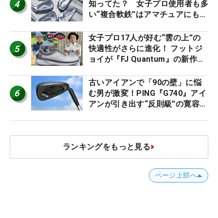
4
知ってた？ 女子プロ使用者も多
い“複合軟鉄”はアマチュアにもオ
ススメ！
女子プロ17人が好む“雲の上”の
5
快適性がさらに進化！ フットジ
ョイが『FJ Quantum』の新作を
発表、8月7日デビュー
古いアイアンで「90の壁」に悩
6
む男が激変！PING『G740』アイ
アンが引き出す“反則級”の寛容性
と飛びは本当だった！
ランキングをもっと見る
ページ上部へ