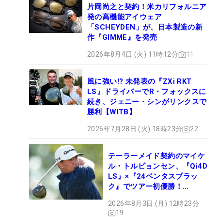
片岡尚之と契約！米カリフォルニア
発の高機能アイウェア
「SCHEYDEN」が、日本製造の新
作『GIMME』を発売
2026年8月4日 (火) 11時12分
11
風に強い!? 未発表の『ZXi RKT
LS』ドライバーでR・フォックスに
続き、ジェニー・シンがリンクスで
勝利【WITB】
2026年7月28日 (火) 18時23分
22
テーラーメイド契約のマイケ
ル・トルビョンセン、『Qi4D
LS』×『24ベンタスブラッ
ク』でツアー初優勝！
【WITB】
2026年8月3日 (月) 12時23分
19