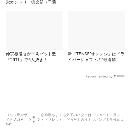
栄カントリー俱楽部（千葉
県）
仲宗根澄香が平均パット数
新『TENSEIオレンジ』はドラ
『TRTL』で6人抜き！
イバーシャフトの“最適解”
Recommended by
ゴルフ総合サ
今季勝ちまくる女子のパターは「ショートスラン
ギ
イト ALBA
ト・マレット」だった！合うトウハングを見極めよ
ア
Net
う