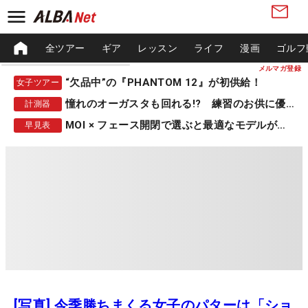
全ツアー
ギア
レッスン
ライフ
漫画
ゴルフ
メルマガ登録
“欠品中”の『PHANTOM 12』が初供給！
女子ツアー
憧れのオーガスタも回れる!? 練習のお供に優秀な一品
計測器
MOI × フェース開閉で選ぶと最適なモデルが見つかる
早見表
[写真] 今季勝ちまくる女子のパターは「ショ