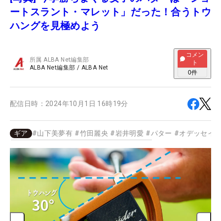
ートスラント・マレット」だった！合うトウ
ハングを見極めよう
コメン
所属
ALBA Net編集部
ト
ALBA Net編集部
/
ALBA Net
0
件
配信日時：
2024年10月1日 16時19分
ギア
#
山下美夢有
#
竹田麗央
#
岩井明愛
#
パター
#
オデッセイ