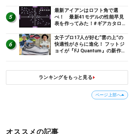
た #ギアカタログ2026
最新アイアンはロフト角で選
5
べ！ 最新41モデルの性能早見
表を作ってみた！#ギアカタログ
2026
女子プロ17人が好む“雲の上”の
6
快適性がさらに進化！ フットジ
ョイが『FJ Quantum』の新作を
発表、8月7日デビュー
ランキングをもっと見る
ページ上部へ
オススメの記事