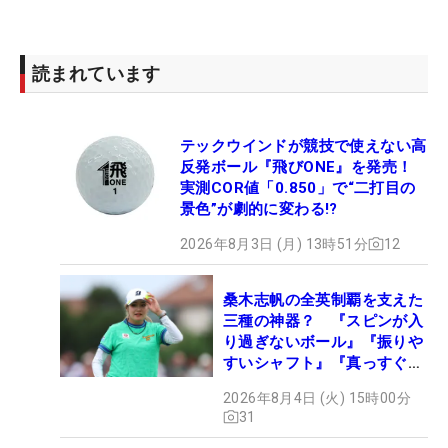
読まれています
テックウインドが競技で使えない高
反発ボール『飛びONE』を発売！
実測COR値「0.850」で“二打目の
景色”が劇的に変わる!?
2026年8月3日 (月) 13時51分
12
桑木志帆の全英制覇を支えた
三種の神器？ 『スピンが入
り過ぎないボール』『振りや
すいシャフト』『真っすぐ飛
ぶドライバー』 #女子プロ
2026年8月4日 (火) 15時00分
セッティング
31