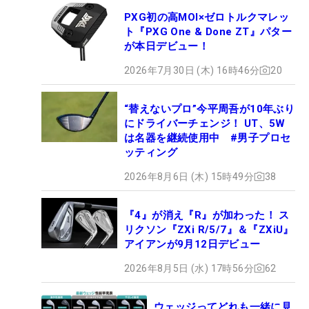
PXG初の高MOI×ゼロトルクマレッ
ト『PXG One & Done ZT』パター
が本日デビュー！
2026年7月30日 (木) 16時46分
20
“替えないプロ”今平周吾が10年ぶり
にドライバーチェンジ！ UT、5W
は名器を継続使用中 #男子プロセ
ッティング
2026年8月6日 (木) 15時49分
38
『4』が消え『R』が加わった！ ス
リクソン『ZXi R/5/7』＆『ZXiU』
アイアンが9月12日デビュー
2026年8月5日 (水) 17時56分
62
ウェッジってどれも一緒に見