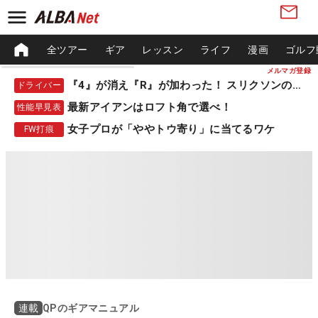
全ツアー
ギア
レッスン
ライフ
漫画
ゴルフ
メルマガ登録
『4』が消え『R』が加わった！ スリクソンの新作
ドライバー
最新アイアンはロフト角で選べ！
性能早見表
女子プロが「ややトウ寄り」に当てるワケ
FW打痕
QPのギアマニュアル
連載