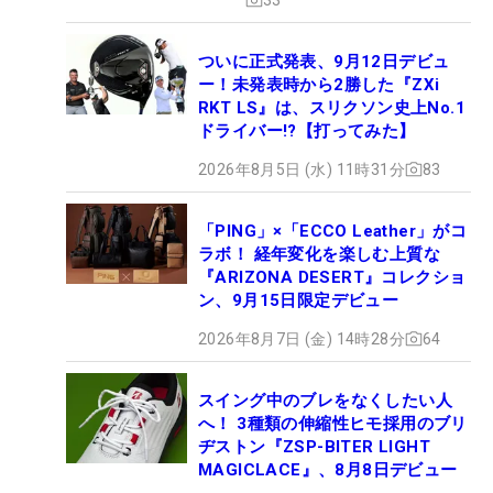
ついに正式発表、9月12日デビュ
ー！未発表時から2勝した『ZXi
RKT LS』は、スリクソン史上No.1
ドライバー!?【打ってみた】
2026年8月5日 (水) 11時31分
83
「PING」×「ECCO Leather」がコ
ラボ！ 経年変化を楽しむ上質な
『ARIZONA DESERT』コレクショ
ン、9月15日限定デビュー
2026年8月7日 (金) 14時28分
64
スイング中のブレをなくしたい人
へ！ 3種類の伸縮性ヒモ採用のブリ
ヂストン『ZSP-BITER LIGHT
MAGICLACE』、8月8日デビュー