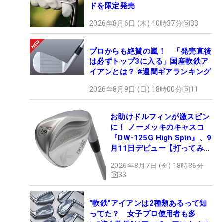
ドを限定発売
2026年8月6日 (木) 10時37分
33
プロからも絶賛の嵐！ 「発売直後
は必ずトップ3に入る」国産軟鉄ア
イアンとは？ #週間ギアランキング
2026年8月9日 (日) 18時00分
11
お助けドルフィンが激スピン
に！ ノーメッキのキャスコ
『DW-125G High Spin』、9
月11日デビュー【打ってみ
た】
2026年8月7日 (金) 18時36分
33
“軟鉄”アイアンは2種類あるって知
ってた？ 女子プロ使用者も多