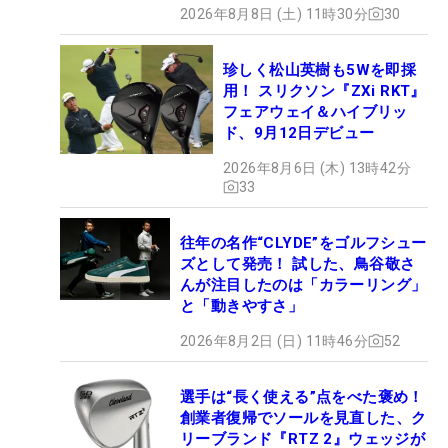
2026年8月8日 (土) 11時30分
30
珍しく松山英樹も5Wを即採
用！ スリクソン『ZXi RKT』
フェアウェイ＆ハイブリッ
ド、9月12日デビュー
2026年8月6日 (木) 13時42分
33
往年の名作“CLYDE”をゴルフシュー
ズとして発売！ 試した、鳥谷敬さ
んが注目したのは「カラーリング」
と「動きやすさ」
2026年8月2日 (日) 11時46分
52
選手は“長く使える”点をべた褒め！
創業者復帰でソールを見直した、ク
リーブランド『RTZ 2』ウェッジが