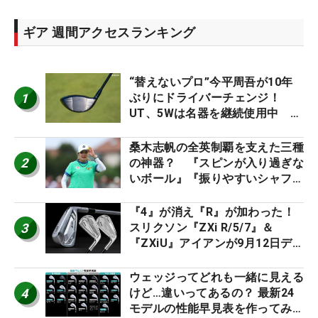
ギア 週間アクセスランキング
“替えないプロ”今平周吾が10年
1
ぶりにドライバーチェンジ！
UT、5Wは名器を継続使用中 #
男子プロセッティング
桑木志帆の全英制覇を支えた三種
2
の神器？ 『スピンが入り過ぎな
いボール』『振りやすいシャフ
ト』『真っすぐ飛ぶドライバ
ー』 #女子プロセッティング
『4』が消え『R』が加わった！
3
スリクソン『ZXi R/5/7』＆
『ZXiU』アイアンが9月12日デ
ビュー
ウェッジってどれも一緒に見える
4
けど…違いってあるの？ 最新24
モデルの性能早見表を作ってみ