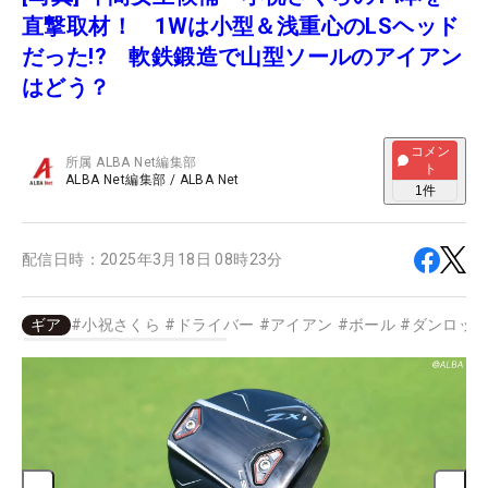
直撃取材！ 1Wは小型＆浅重心のLSヘッド
だった!? 軟鉄鍛造で山型ソールのアイアン
はどう？
コメン
所属
ALBA Net編集部
ト
ALBA Net編集部
/
ALBA Net
1
件
配信日時：
2025年3月18日 08時23分
ギア
#
小祝さくら
#
ドライバー
#
アイアン
#
ボール
#
ダンロッ