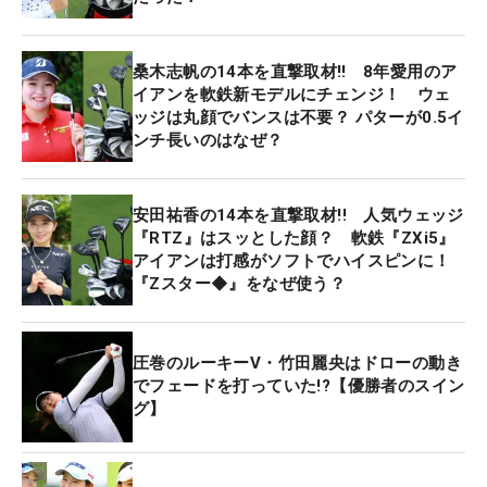
桑木志帆の14本を直撃取材‼ 8年愛用のア
イアンを軟鉄新モデルにチェンジ！ ウェ
ッジは丸顔でバンスは不要？ パターが0.5イ
ンチ長いのはなぜ？
安田祐香の14本を直撃取材!! 人気ウェッジ
『RTZ』はスッとした顔？ 軟鉄『ZXi5』
アイアンは打感がソフトでハイスピンに！
『Zスター◆』をなぜ使う？
圧巻のルーキーV・竹田麗央はドローの動き
でフェードを打っていた!?【優勝者のスイン
グ】