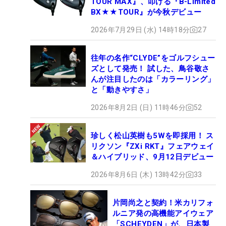
TOUR MAX』、叩ける『B-Limited
BX★★TOUR』が今秋デビュー
2026年7月29日 (水) 14時18分
27
往年の名作“CLYDE”をゴルフシュー
ズとして発売！ 試した、鳥谷敬さ
んが注目したのは「カラーリング」
と「動きやすさ」
2026年8月2日 (日) 11時46分
52
珍しく松山英樹も5Wを即採用！ ス
リクソン『ZXi RKT』フェアウェイ
＆ハイブリッド、9月12日デビュー
2026年8月6日 (木) 13時42分
33
片岡尚之と契約！米カリフォ
ルニア発の高機能アイウェア
「SCHEYDEN」が、日本製