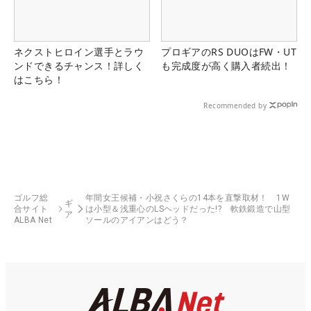
ネクストヒロイン選手とラウ
プロギアのRS DUOはFW・UT
ンドできるチャンス！詳しく
も完成度が高く購入者続出！
はこちら！
Recommended by
ゴルフ総
年間女王候補・小祝さくらの14本を直撃取材！ 1W
ギ
合サイト
は小型＆浅重心のLSヘッドだった!? 軟鉄鍛造で山型
ア
ALBA Net
ソールのアイアンはどう？