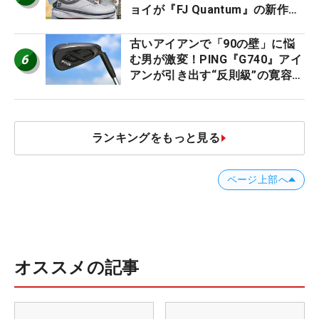
ョイが『FJ Quantum』の新作を
発表、8月7日デビュー
古いアイアンで「90の壁」に悩
6
む男が激変！PING『G740』アイ
アンが引き出す“反則級”の寛容性
と飛びは本当だった！
ランキングをもっと見る
ページ上部へ
オススメの記事