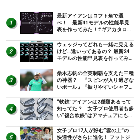
最新アイアンはロフト角で選
1
べ！ 最新41モデルの性能早見
表を作ってみた！#ギアカタログ
2026
ウェッジってどれも一緒に見える
2
けど…違いってあるの？ 最新24
モデルの性能早見表を作ってみ
た #ギアカタログ2026
桑木志帆の全英制覇を支えた三種
3
の神器？ 『スピンが入り過ぎな
いボール』『振りやすいシャフ
ト』『真っすぐ飛ぶドライバ
ー』 #女子プロセッティング
“軟鉄”アイアンは2種類あるって
4
知ってた？ 女子プロ使用者も多
い“複合軟鉄”はアマチュアにもオ
ススメ！
女子プロ17人が好む“雲の上”の
5
快適性がさらに進化！ フットジ