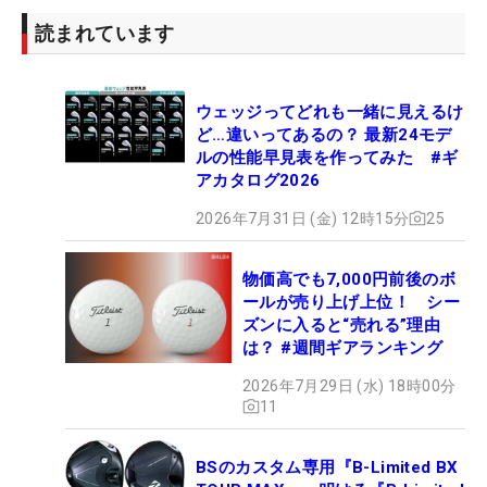
読まれています
ウェッジってどれも一緒に見えるけ
ど…違いってあるの？ 最新24モデ
ルの性能早見表を作ってみた #ギ
アカタログ2026
2026年7月31日 (金) 12時15分
25
物価高でも7,000円前後のボ
ールが売り上げ上位！ シー
ズンに入ると“売れる”理由
は？ #週間ギアランキング
2026年7月29日 (水) 18時00分
11
BSのカスタム専用『B-Limited BX