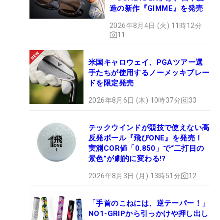
造の新作『GIMME』を発売
2026年8月4日 (火) 11時12分
11
米国キャロウェイ、PGAツアー選
手たちが使用するノーメッキブレー
ドを限定発売
2026年8月6日 (木) 10時37分
33
テックウインドが競技で使えない高
反発ボール『飛びONE』を発売！
実測COR値「0.850」で“二打目の
景色”が劇的に変わる!?
2026年8月3日 (月) 13時51分
12
「手首のこねには、逆テーパー！」
NO1-GRIPから引っかけや押し出し