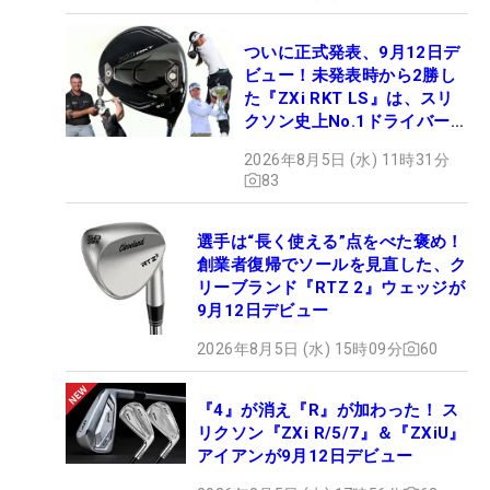
ついに正式発表、9月12日デ
ビュー！未発表時から2勝し
た『ZXi RKT LS』は、スリ
クソン史上No.1ドライバー!?
【打ってみた】
2026年8月5日 (水) 11時31分
83
選手は“長く使える”点をべた褒め！
創業者復帰でソールを見直した、ク
リーブランド『RTZ 2』ウェッジが
9月12日デビュー
2026年8月5日 (水) 15時09分
60
『4』が消え『R』が加わった！ ス
リクソン『ZXi R/5/7』＆『ZXiU』
アイアンが9月12日デビュー