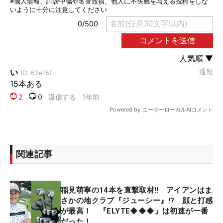
関連記事
稲見萌寧の14本を直撃取材‼ アイアンはま
さかの地クラブ『ジューシー』!? 顔と打感
が最高！ 『ELYTE◆◆◆』は初速が一番
だった！