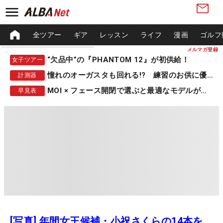
全ツアー
ギア
レッスン
ライフ
漫画
ゴルフ
メルマガ登録
“欠品中”の『PHANTOM 12』が初供給！
女子ツアー
憧れのオーガスタも回れる!? 練習のお供に優秀な一品
計測器
MOI × フェース開閉で選ぶと最適なモデルが見つかる
早見表
[写真] 年間女王候補・小祝さくらの14本を