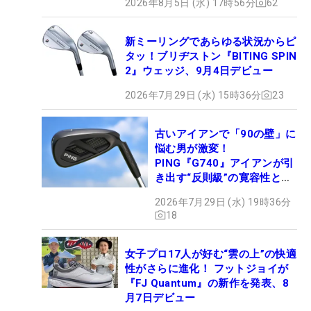
2026年8月5日 (水) 17時56分
62
新ミーリングであらゆる状況からピ
タッ！ブリヂストン『BITING SPIN
2』ウェッジ、9月4日デビュー
2026年7月29日 (水) 15時36分
23
古いアイアンで「90の壁」に
悩む男が激変！
PING『G740』アイアンが引
き出す“反則級”の寛容性と飛
びは本当だった！
2026年7月29日 (水) 19時36分
18
女子プロ17人が好む“雲の上”の快適
性がさらに進化！ フットジョイが
『FJ Quantum』の新作を発表、8
月7日デビュー