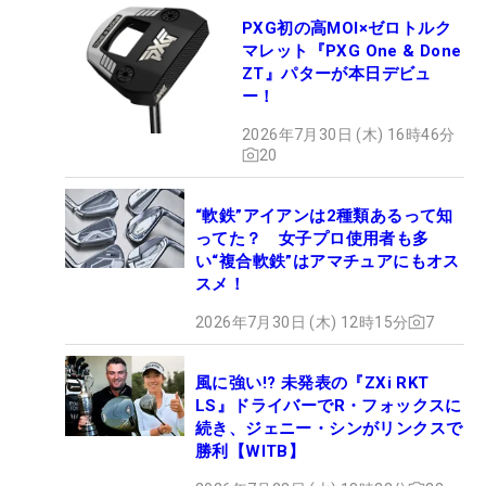
PXG初の高MOI×ゼロトルク
マレット『PXG One & Done
ZT』パターが本日デビュ
ー！
2026年7月30日 (木) 16時46分
20
“軟鉄”アイアンは2種類あるって知
ってた？ 女子プロ使用者も多
い“複合軟鉄”はアマチュアにもオス
スメ！
2026年7月30日 (木) 12時15分
7
風に強い!? 未発表の『ZXi RKT
LS』ドライバーでR・フォックスに
続き、ジェニー・シンがリンクスで
勝利【WITB】