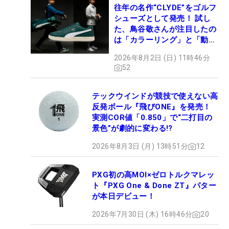
往年の名作“CLYDE”をゴルフ
シューズとして発売！ 試し
た、鳥谷敬さんが注目したの
は「カラーリング」と「動き
やすさ」
2026年8月2日 (日) 11時46分
52
テックウインドが競技で使えない高
反発ボール『飛びONE』を発売！
実測COR値「0.850」で“二打目の
景色”が劇的に変わる!?
2026年8月3日 (月) 13時51分
12
PXG初の高MOI×ゼロトルクマレッ
ト『PXG One & Done ZT』パター
が本日デビュー！
2026年7月30日 (木) 16時46分
20