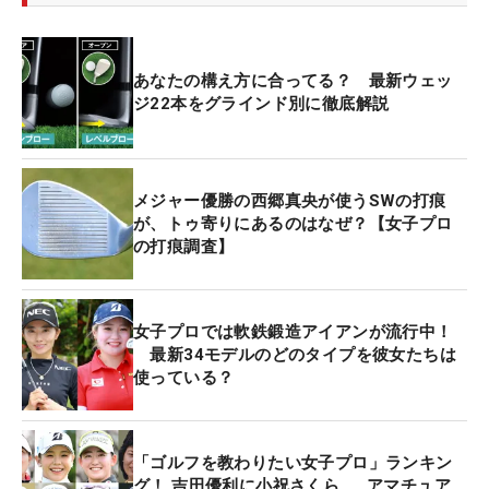
あなたの構え方に合ってる？ 最新ウェッ
ジ22本をグラインド別に徹底解説
メジャー優勝の西郷真央が使うSWの打痕
が、トゥ寄りにあるのはなぜ？【女子プロ
の打痕調査】
女子プロでは軟鉄鍛造アイアンが流行中！
最新34モデルのどのタイプを彼女たちは
使っている？
「ゴルフを教わりたい女子プロ」ランキン
グ！ 吉田優利に小祝さくら……アマチュア