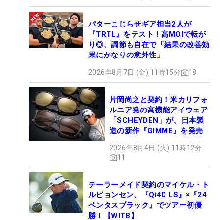
パターこじらせギア担当2人が
『TRTL』をテスト！高MOIで転が
り◎、調節も自在で「結果の改善効
果にかなりの意外性」
2026年8月7日 (金) 11時15分
18
片岡尚之と契約！米カリフォ
ルニア発の高機能アイウェア
「SCHEYDEN」が、日本製
造の新作『GIMME』を発売
2026年8月4日 (火) 11時12分
11
テーラーメイド契約のマイケル・ト
ルビョンセン、『Qi4D LS』×『24
ベンタスブラック』でツアー初優
勝！【WITB】