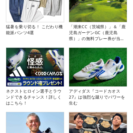
猛暑を乗り切る！ こだわり機
「潮来CC（茨城県）」＆「鹿
能派パンツ4選
児島ガーデンGC（鹿児島
県）」の無料プレー券が当た
る！！
ネクストヒロイン選手とラウ
アディダス『コードカオス
ンドできるチャンス！詳しく
27』は強烈な蹴りでパワーを
はこちら！
生む