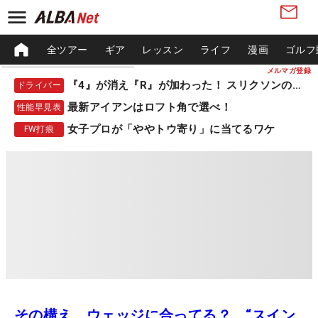
全ツアー
ギア
レッスン
ライフ
漫画
ゴルフ
メルマガ登録
『4』が消え『R』が加わった！ スリクソンの新作
ドライバー
最新アイアンはロフト角で選べ！
性能早見表
女子プロが「ややトウ寄り」に当てるワケ
FW打痕
その構え、ウェッジに合ってる？ “スイン