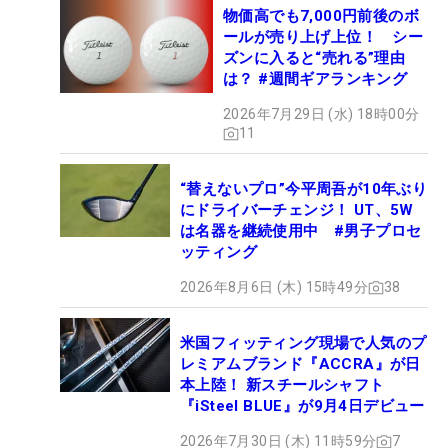
物価高でも7,000円前後のボ
ールが売り上げ上位！ シー
ズンに入ると“売れる”理由
は？ #週間ギアランキング
2026年7月29日 (水) 18時00分
11
“替えないプロ”今平周吾が10年ぶり
にドライバーチェンジ！ UT、5W
は名器を継続使用中 #男子プロセ
ッティング
2026年8月6日 (木) 15時49分
38
米国フィッティング現場で人気のプ
レミアムブランド『ACCRA』が日
本上陸！ 新スチールシャフト
『iSteel BLUE』が9月4日デビュー
2026年7月30日 (木) 11時59分
7