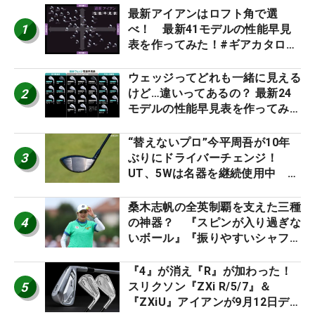
最新アイアンはロフト角で選
1
べ！ 最新41モデルの性能早見
表を作ってみた！#ギアカタログ
2026
ウェッジってどれも一緒に見える
2
けど…違いってあるの？ 最新24
モデルの性能早見表を作ってみ
た #ギアカタログ2026
“替えないプロ”今平周吾が10年
3
ぶりにドライバーチェンジ！
UT、5Wは名器を継続使用中 #
男子プロセッティング
桑木志帆の全英制覇を支えた三種
4
の神器？ 『スピンが入り過ぎな
いボール』『振りやすいシャフ
ト』『真っすぐ飛ぶドライバ
ー』 #女子プロセッティング
『4』が消え『R』が加わった！
5
スリクソン『ZXi R/5/7』＆
『ZXiU』アイアンが9月12日デ