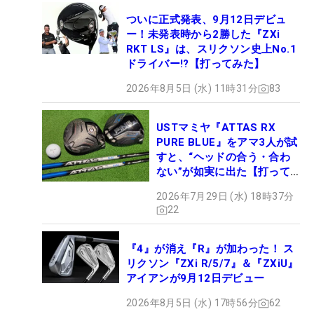
ついに正式発表、9月12日デビュ
ー！未発表時から2勝した『ZXi
RKT LS』は、スリクソン史上No.1
ドライバー!?【打ってみた】
2026年8月5日 (水) 11時31分
83
USTマミヤ『ATTAS RX
PURE BLUE』をアマ3人が試
すと、“ヘッドの合う・合わ
ない”が如実に出た【打って
みた】
2026年7月29日 (水) 18時37分
22
『4』が消え『R』が加わった！ ス
リクソン『ZXi R/5/7』＆『ZXiU』
アイアンが9月12日デビュー
2026年8月5日 (水) 17時56分
62