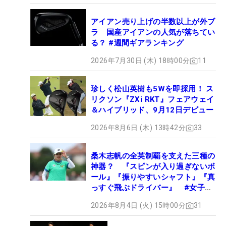
アイアン売り上げの半数以上が外ブ
ラ 国産アイアンの人気が落ちてい
る？ #週間ギアランキング
2026年7月30日 (木) 18時00分
11
珍しく松山英樹も5Wを即採用！ ス
リクソン『ZXi RKT』フェアウェイ
＆ハイブリッド、9月12日デビュー
2026年8月6日 (木) 13時42分
33
桑木志帆の全英制覇を支えた三種の
神器？ 『スピンが入り過ぎないボ
ール』『振りやすいシャフト』『真
っすぐ飛ぶドライバー』 #女子プ
ロセッティング
2026年8月4日 (火) 15時00分
31