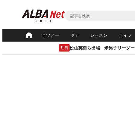
全ツアー
ギア
レッスン
ライフ
松山英樹ら出場 米男子リーダー
注目