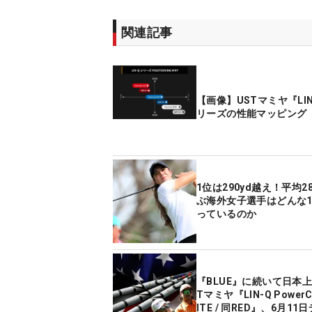
関連記事
【画像】USTマミヤ『LI
リーズの性能マッピング
1位は290yd越え！平均2
ぶ海外女子選手はどんな
っているのか
『BLUE』に続いて日本上
Tマミヤ『LIN-Q PowerC
ITE / 同RED』、6月1