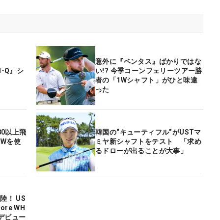
意外に『ベンタス』ばかりではな
N-Q』シ
い!? 今季コーンフェリーツアー勝
者の「1Wシャフト」がひと味違
った
80以上飛
韓国の“キューティフル”がUSTマ
1Wを使
ミヤ新シャフトをテスト 「求め
るドローが出ることが大事」
陸！ US
ore WH
1日デビュー