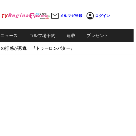
メルマガ登録
ログイン
Sニュース
ゴルフ場予約
連載
プレゼント
しの打感が秀逸 『トゥーロンパター』