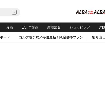
漫画
ゴルフ動画
雑誌出版
ショッピング
SN
ボード
ゴルフ場予約／毎週更新！限定優待プラン
削り出