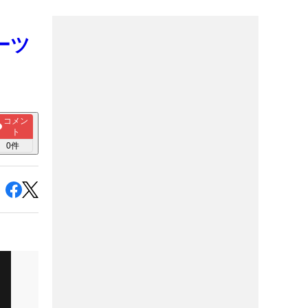
ーツ
コメン
ト
0
件