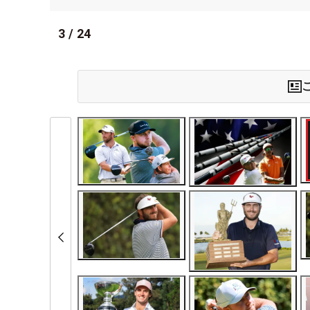
3
/
24