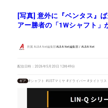
[写真] 意外に『ベンタス』
アー勝者の「1Wシャフト」
所属
ALBA Net編集部
ALBA Net編集部
/
ALBA Net
配信日時：
2026年5月20日 12時49分
ギア
#
シャフト
#
USTマミヤ
#
ドライバー
#
タイトリス