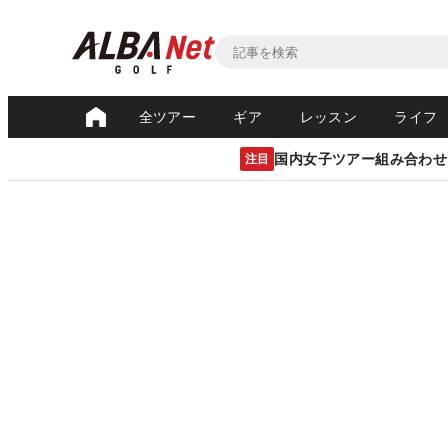
全ツアー
ギア
レッスン
ライフ
国内女子ツアー組み合わせ
注目