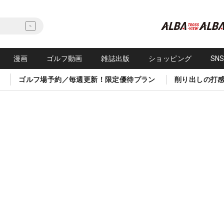
漫画
ゴルフ動画
雑誌出版
ショッピング
SN
ゴルフ場予約／毎週更新！限定優待プラン
削り出しの打