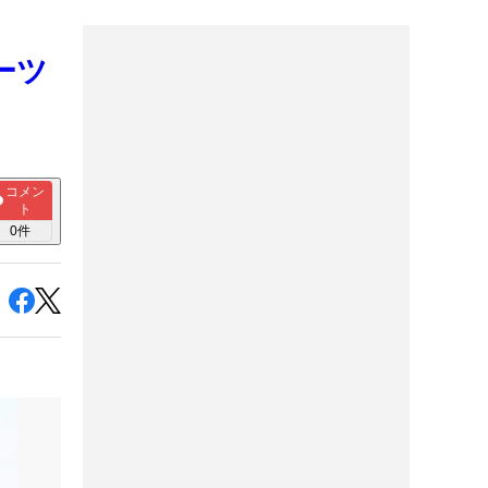
ーツ
コメン
ト
0
件