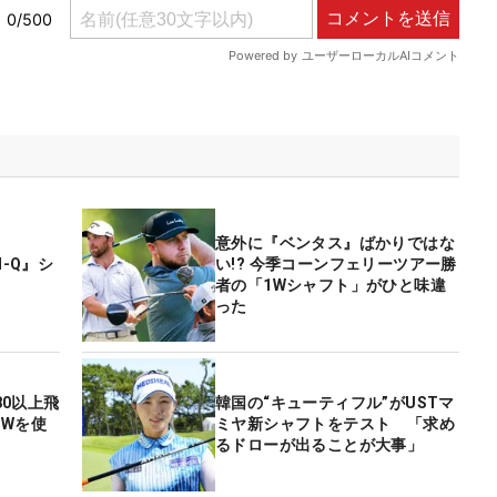
意外に『ベンタス』ばかりではな
N-Q』シ
い!? 今季コーンフェリーツアー勝
者の「1Wシャフト」がひと味違
った
80以上飛
韓国の“キューティフル”がUSTマ
1Wを使
ミヤ新シャフトをテスト 「求め
るドローが出ることが大事」