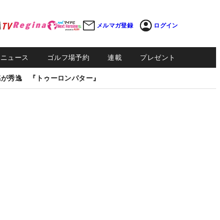
メルマガ登録
ログイン
Sニュース
ゴルフ場予約
連載
プレゼント
感が秀逸 『トゥーロンパター』