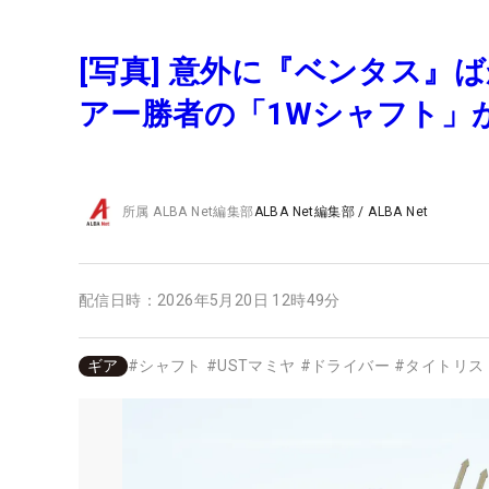
[写真] 意外に『ベンタス』
アー勝者の「1Wシャフト」
所属
ALBA Net編集部
ALBA Net編集部
/
ALBA Net
配信日時：
2026年5月20日 12時49分
ギア
#
シャフト
#
USTマミヤ
#
ドライバー
#
タイトリス