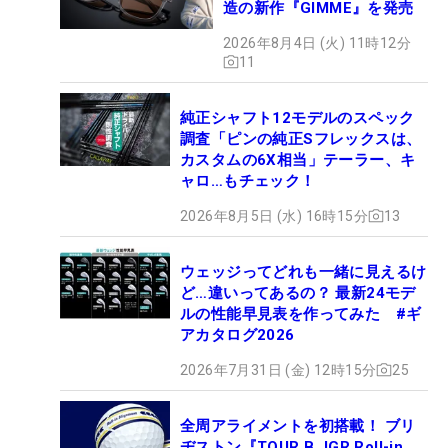
造の新作『GIMME』を発売
2026年8月4日 (火) 11時12分
11
純正シャフト12モデルのスペック
調査「ピンの純正Sフレックスは、
カスタムの6X相当」テーラー、キ
ャロ…もチェック！
2026年8月5日 (水) 16時15分
13
ウェッジってどれも一緒に見えるけ
ど…違いってあるの？ 最新24モデ
ルの性能早見表を作ってみた #ギ
アカタログ2026
2026年7月31日 (金) 12時15分
25
全周アライメントを初搭載！ ブリ
ヂストン『TOUR B JGR Roll-in