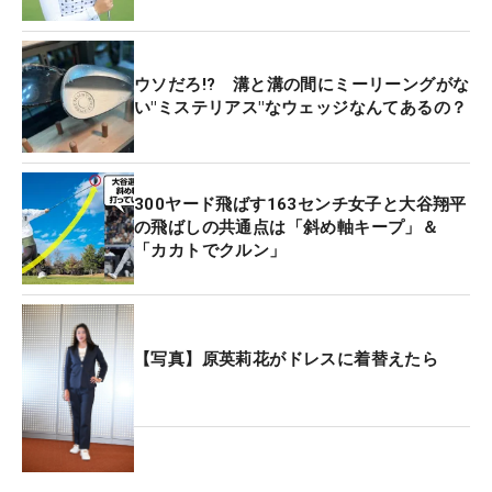
ウソだろ!? 溝と溝の間にミーリーングがな
い"ミステリアス"なウェッジなんてあるの？
300ヤード飛ばす163センチ女子と大谷翔平
の飛ばしの共通点は「斜め軸キープ」＆
「カカトでクルン」
【写真】原英莉花がドレスに着替えたら