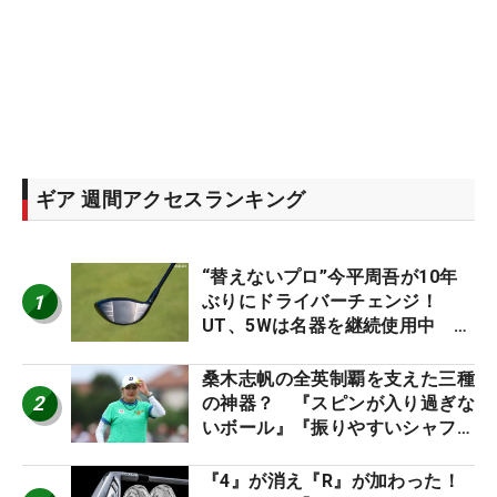
ギア 週間アクセスランキング
“替えないプロ”今平周吾が10年
1
ぶりにドライバーチェンジ！
UT、5Wは名器を継続使用中 #
男子プロセッティング
桑木志帆の全英制覇を支えた三種
2
の神器？ 『スピンが入り過ぎな
いボール』『振りやすいシャフ
ト』『真っすぐ飛ぶドライバ
ー』 #女子プロセッティング
『4』が消え『R』が加わった！