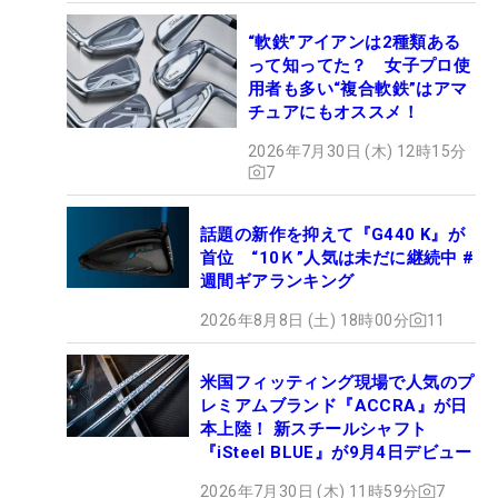
“軟鉄”アイアンは2種類ある
って知ってた？ 女子プロ使
用者も多い“複合軟鉄”はアマ
チュアにもオススメ！
2026年7月30日 (木) 12時15分
7
話題の新作を抑えて『G440 K』が
首位 “10Ｋ”人気は未だに継続中 #
週間ギアランキング
2026年8月8日 (土) 18時00分
11
米国フィッティング現場で人気のプ
レミアムブランド『ACCRA』が日
本上陸！ 新スチールシャフト
『iSteel BLUE』が9月4日デビュー
2026年7月30日 (木) 11時59分
7