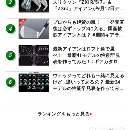
3
スリクソン『ZXi R/5/7』＆
『ZXiU』アイアンが9月12日デ
ビュー
プロからも絶賛の嵐！ 「発売直
4
後は必ずトップ3に入る」国産軟
鉄アイアンとは？ #週間ギアラン
キング
最新アイアンはロフト角で選
5
べ！ 最新41モデルの性能早見
表を作ってみた！#ギアカタログ
2026
ウェッジってどれも一緒に見える
6
けど…違いってあるの？ 最新24
モデルの性能早見表を作ってみ
た #ギアカタログ2026
ランキングをもっと見る