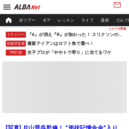
全ツアー
ギア
レッスン
ライフ
漫画
ゴルフ
メルマガ登録
『4』が消え『R』が加わった！ スリクソンの新作
ドライバー
最新アイアンはロフト角で選べ！
性能早見表
女子プロが「ややトウ寄り」に当てるワケ
FW打痕
[写真] 片山晋呉監修！ ”形状記憶合金”入り