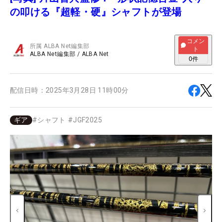
の叩ける『超軽・硬』シャフトが登場
コメン
所属
ALBA Net編集部
ト
ALBA Net編集部
/
ALBA Net
0
件
配信日時：
2025年3月28日 11時00分
ギア
#
シャフト
#
JGF2025