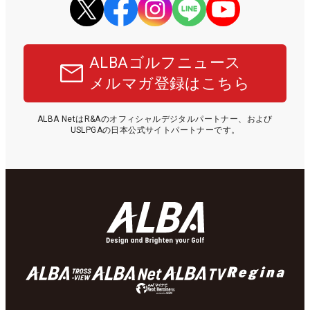
ALBAゴルフニュース
メルマガ登録はこちら
ALBA NetはR&Aのオフィシャルデジタルパートナー、および
USLPGAの日本公式サイトパートナーです。