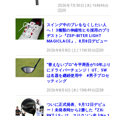
2026年7月30日 (木) 16時46分
20
スイング中のブレをなくしたい人
へ！ 3種類の伸縮性ヒモ採用のブリ
ヂストン『ZSP-BITER LIGHT
MAGICLACE』、8月8日デビュー
2026年8月8日 (土) 11時30分
30
“替えないプロ”今平周吾が10年ぶり
にドライバーチェンジ！ UT、5W
は名器を継続使用中 #男子プロセ
ッティング
2026年8月6日 (木) 15時49分
38
ついに正式発表、9月12日デビュ
ー！未発表時から2勝した『ZXi
RKT LS』は、スリクソン史上No.1