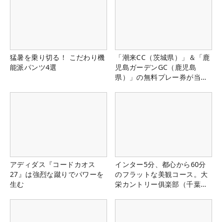
猛暑を乗り切る！ こだわり機
「潮来CC（茨城県）」＆「鹿
能派パンツ4選
児島ガーデンGC（鹿児島
県）」の無料プレー券が当た
る！！
アディダス『コードカオス
インター5分、都心から60分
27』は強烈な蹴りでパワーを
のフラットな美観コース。大
生む
栄カントリー俱楽部（千葉
県）