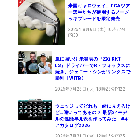
米国キャロウェイ、PGAツア
ー選手たちが使用するノーメ
ッキブレードを限定発売
2026年8月6日 (木) 10時37分
33
風に強い!? 未発表の『ZXi RKT
LS』ドライバーでR・フォックスに
続き、ジェニー・シンがリンクスで
勝利【WITB】
2026年7月28日 (火) 18時23分
22
ウェッジってどれも一緒に見えるけ
ど…違いってあるの？ 最新24モデ
ルの性能早見表を作ってみた #ギ
アカタログ2026
2026年7月31日 (金) 12時15分
25