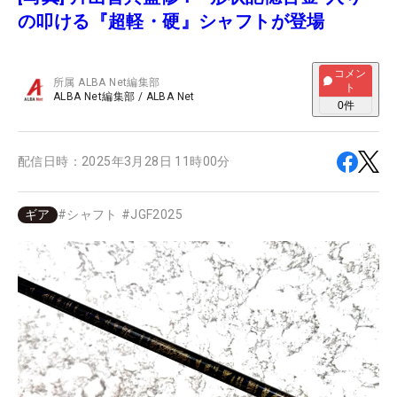
の叩ける『超軽・硬』シャフトが登場
コメン
所属
ALBA Net編集部
ト
ALBA Net編集部
/
ALBA Net
0
件
配信日時：
2025年3月28日 11時00分
ギア
#
シャフト
#
JGF2025