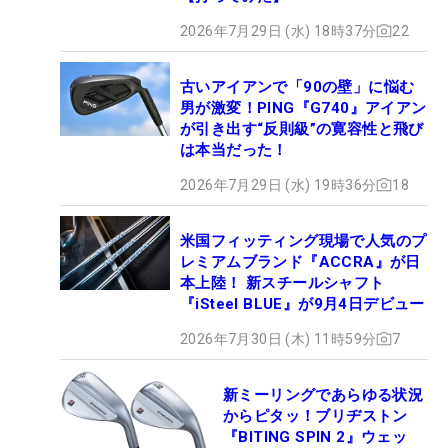
2026年7月29日 (水) 18時37分
22
古いアイアンで「90の壁」に悩む
男が激変！PING『G740』アイアン
が引き出す“反則級”の寛容性と飛び
は本当だった！
2026年7月29日 (水) 19時36分
18
米国フィッティング現場で人気のプ
レミアムブランド『ACCRA』が日
本上陸！ 新スチールシャフト
『iSteel BLUE』が9月4日デビュー
2026年7月30日 (木) 11時59分
7
新ミーリングであらゆる状況
からピタッ！ブリヂストン
『BITING SPIN 2』ウェッ