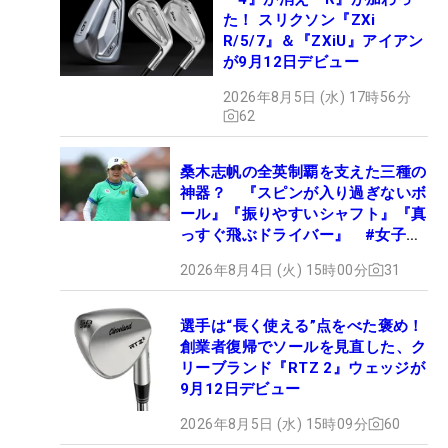
た！ スリクソン『ZXi
R/5/7』＆『ZXiU』アイアン
が9月12日デビュー
2026年8月5日 (水) 17時56分
62
桑木志帆の全英制覇を支えた三種の
神器？ 『スピンが入り過ぎないボ
ール』『振りやすいシャフト』『真
っすぐ飛ぶドライバー』 #女子プ
ロセッティング
2026年8月4日 (火) 15時00分
31
選手は“長く使える”点をべた褒め！
創業者復帰でソールを見直した、ク
リーブランド『RTZ 2』ウェッジが
9月12日デビュー
2026年8月5日 (水) 15時09分
60