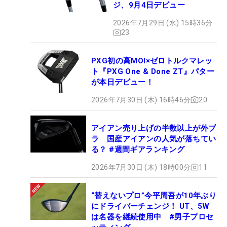
ジ、9月4日デビュー
2026年7月29日 (水) 15時36分
23
PXG初の高MOI×ゼロトルクマレッ
ト『PXG One & Done ZT』パター
が本日デビュー！
2026年7月30日 (木) 16時46分
20
アイアン売り上げの半数以上が外ブ
ラ 国産アイアンの人気が落ちてい
る？ #週間ギアランキング
2026年7月30日 (木) 18時00分
11
“替えないプロ”今平周吾が10年ぶり
にドライバーチェンジ！ UT、5W
は名器を継続使用中 #男子プロセ