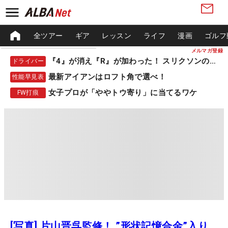
全ツアー
ギア
レッスン
ライフ
漫画
ゴルフ
メルマガ登録
『4』が消え『R』が加わった！ スリクソンの新作
ドライバー
最新アイアンはロフト角で選べ！
性能早見表
女子プロが「ややトウ寄り」に当てるワケ
FW打痕
[写真] 片山晋呉監修！ ”形状記憶合金”入り