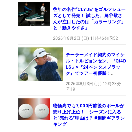
往年の名作“CLYDE”をゴルフシュー
ズとして発売！ 試した、鳥谷敬さ
んが注目したのは「カラーリング」
と「動きやすさ」
2026年8月2日 (日) 11時46分
52
テーラーメイド契約のマイケ
ル・トルビョンセン、『Qi4D
LS』×『24ベンタスブラッ
ク』でツアー初優勝！
【WITB】
2026年8月3日 (月) 12時23分
19
物価高でも7,000円前後のボールが
売り上げ上位！ シーズンに入る
と“売れる”理由は？ #週間ギアラン
キング