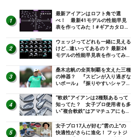
最新アイアンはロフト角で選
1
べ！ 最新41モデルの性能早見
表を作ってみた！#ギアカタログ
2026
ウェッジってどれも一緒に見える
2
けど…違いってあるの？ 最新24
モデルの性能早見表を作ってみ
た #ギアカタログ2026
桑木志帆の全英制覇を支えた三種
3
の神器？ 『スピンが入り過ぎな
いボール』『振りやすいシャフ
ト』『真っすぐ飛ぶドライバ
ー』 #女子プロセッティング
“軟鉄”アイアンは2種類あるって
4
知ってた？ 女子プロ使用者も多
い“複合軟鉄”はアマチュアにもオ
ススメ！
女子プロ17人が好む“雲の上”の
5
快適性がさらに進化！ フットジ