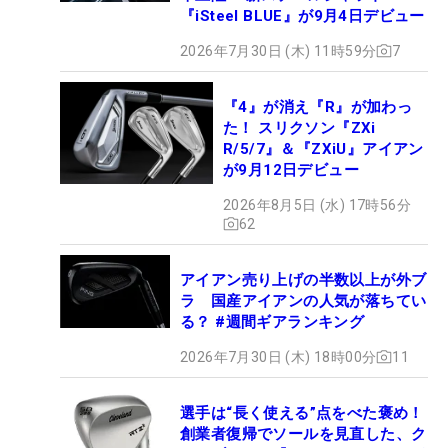
『iSteel BLUE』が9月4日デビュー
2026年7月30日 (木) 11時59分
7
『4』が消え『R』が加わっ
た！ スリクソン『ZXi
R/5/7』＆『ZXiU』アイアン
が9月12日デビュー
2026年8月5日 (水) 17時56分
62
アイアン売り上げの半数以上が外ブ
ラ 国産アイアンの人気が落ちてい
る？ #週間ギアランキング
2026年7月30日 (木) 18時00分
11
選手は“長く使える”点をべた褒め！
創業者復帰でソールを見直した、ク