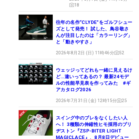
18
往年の名作“CLYDE”をゴルフシュー
ズとして発売！ 試した、鳥谷敬さ
んが注目したのは「カラーリング」
と「動きやすさ」
2026年8月2日 (日) 11時46分
52
ウェッジってどれも一緒に見えるけ
ど…違いってあるの？ 最新24モデ
ルの性能早見表を作ってみた #ギ
アカタログ2026
2026年7月31日 (金) 12時15分
25
スイング中のブレをなくしたい人
へ！ 3種類の伸縮性ヒモ採用のブリ
ヂストン『ZSP-BITER LIGHT
MAGICLACE』、8月8日デビュー