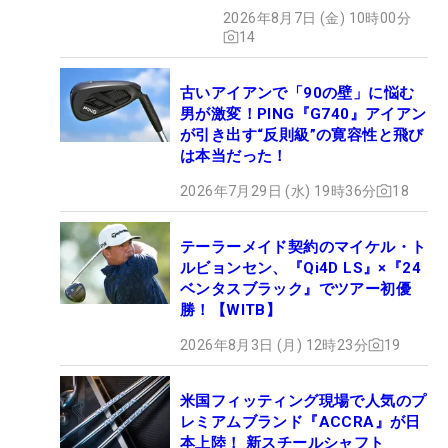
ズだった
2026年8月7日 (金) 10時00分
14
古いアイアンで「90の壁」に悩む
男が激変！PING『G740』アイアン
が引き出す“反則級”の寛容性と飛び
は本当だった！
2026年7月29日 (水) 19時36分
18
テーラーメイド契約のマイケル・ト
ルビョンセン、『Qi4D LS』×『24
ベンタスブラック』でツアー初優
勝！【WITB】
2026年8月3日 (月) 12時23分
19
米国フィッティング現場で人気のプ
レミアムブランド『ACCRA』が日
本上陸！ 新スチールシャフト