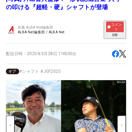
の叩ける『超軽・硬』シャフトが登場
コメン
所属
ALBA Net編集部
ト
ALBA Net編集部
/
ALBA Net
0
件
配信日時：
2025年3月28日 11時00分
ギア
#
シャフト
#
JGF2025