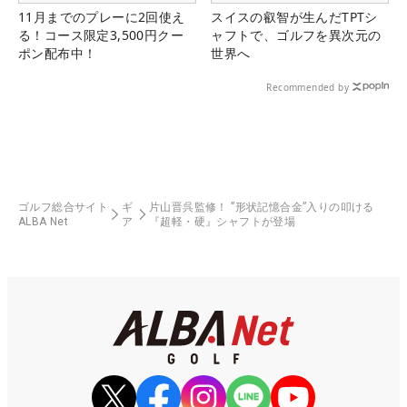
11月までのプレーに2回使え
スイスの叡智が生んだTPTシ
る！コース限定3,500円クー
ャフトで、ゴルフを異次元の
ポン配布中！
世界へ
Recommended by
ゴルフ総合サイト
ギ
片山晋呉監修！ ”形状記憶合金”入りの叩ける
ALBA Net
ア
『超軽・硬』シャフトが登場