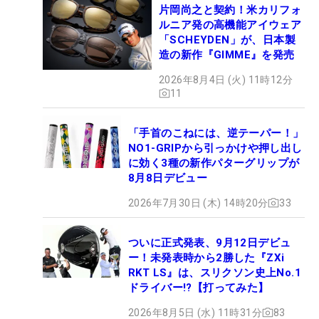
片岡尚之と契約！米カリフォ
ルニア発の高機能アイウェア
「SCHEYDEN」が、日本製
造の新作『GIMME』を発売
2026年8月4日 (火) 11時12分
11
「手首のこねには、逆テーパー！」
NO1-GRIPから引っかけや押し出し
に効く3種の新作パターグリップが
8月8日デビュー
2026年7月30日 (木) 14時20分
33
ついに正式発表、9月12日デビュ
ー！未発表時から2勝した『ZXi
RKT LS』は、スリクソン史上No.1
ドライバー!?【打ってみた】
2026年8月5日 (水) 11時31分
83