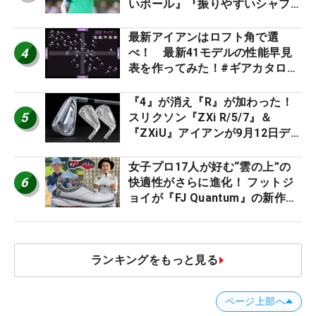
いボール』『振りやすいシャフ
ト』『真っすぐ飛ぶドライバ
ー』 #女子プロセッティング
最新アイアンはロフト角で選
4
べ！ 最新41モデルの性能早見
表を作ってみた！#ギアカタログ
2026
『4』が消え『R』が加わった！
5
スリクソン『ZXi R/5/7』＆
『ZXiU』アイアンが9月12日デ
ビュー
女子プロ17人が好む“雲の上”の
6
快適性がさらに進化！ フットジ
ョイが『FJ Quantum』の新作を
発表、8月7日デビュー
ランキングをもっと見る
ページ上部へ