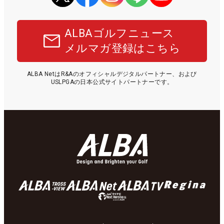
ALBAゴルフニュース
メルマガ登録はこちら
ALBA NetはR&Aのオフィシャルデジタルパートナー、および
USLPGAの日本公式サイトパートナーです。