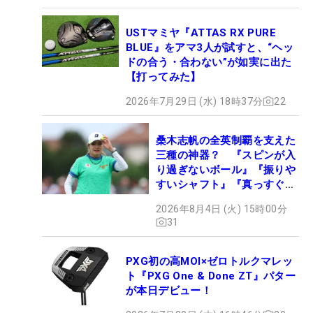
USTマミヤ『ATTAS RX PURE
BLUE』をアマ3人が試すと、“ヘッ
ドの合う・合わない”が如実に出た
【打ってみた】
2026年7月29日 (水) 18時37分
22
桑木志帆の全英制覇を支えた
三種の神器？ 『スピンが入
り過ぎないボール』『振りや
すいシャフト』『真っすぐ飛
ぶドライバー』 #女子プロ
2026年8月4日 (火) 15時00分
セッティング
31
PXG初の高MOI×ゼロトルクマレッ
ト『PXG One & Done ZT』パター
が本日デビュー！