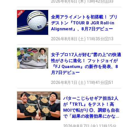
2026年8月6日 (木) 13時42分
33
全周アライメントを初搭載！ ブリ
ヂストン『TOUR B JGR Roll-in
Alignment』、8月7日デビュー
2026年8月8日 (土) 11時35分
13
女子プロ17人が好む“雲の上”の快適
性がさらに進化！ フットジョイが
『FJ Quantum』の新作を発表、8
月7日デビュー
2026年8月1日 (土) 11時41分
51
パターこじらせギア担当2人
が『TRTL』をテスト！高
MOIで転がり◎、調節も自在
で「結果の改善効果にかなり
の意外性」
2026年8月7日 (金) 11時15分