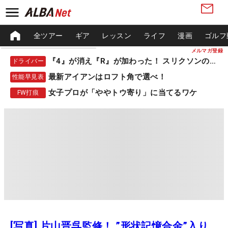
全ツアー
ギア
レッスン
ライフ
漫画
ゴルフ
メルマガ登録
『4』が消え『R』が加わった！ スリクソンの新作
ドライバー
最新アイアンはロフト角で選べ！
性能早見表
女子プロが「ややトウ寄り」に当てるワケ
FW打痕
[写真] 片山晋呉監修！ ”形状記憶合金”入り