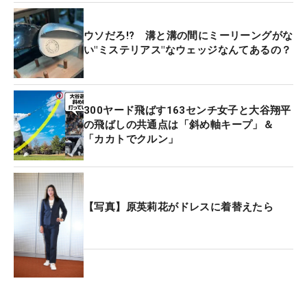
ウソだろ!? 溝と溝の間にミーリーングがな
い"ミステリアス"なウェッジなんてあるの？
300ヤード飛ばす163センチ女子と大谷翔平
の飛ばしの共通点は「斜め軸キープ」＆
「カカトでクルン」
【写真】原英莉花がドレスに着替えたら