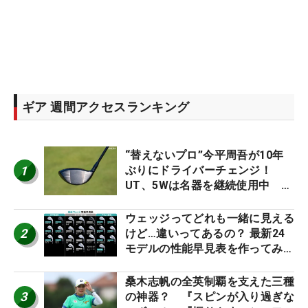
ギア 週間アクセスランキング
“替えないプロ”今平周吾が10年
1
ぶりにドライバーチェンジ！
UT、5Wは名器を継続使用中 #
男子プロセッティング
ウェッジってどれも一緒に見える
2
けど…違いってあるの？ 最新24
モデルの性能早見表を作ってみ
た #ギアカタログ2026
桑木志帆の全英制覇を支えた三種
3
の神器？ 『スピンが入り過ぎな