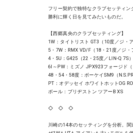
フリー契約で独特なクラブセッティン
勝利に輝く日を見てみたいものだ。
【西郷真央のクラブセッティング】
1W：タイトリスト GT3（10度／ジ・ア
5・7W：RMX VD/F（18・21度／ジ・
4・5U：G425（22・25度／LIN-Q 7S
6I～PW：ミズノ JPX923フォージド（N.S
48・54・58度：ボーケイSM9（N.S.PRO
PT：オデッセイ ホワイトホットOG ROS
ボール：ブリヂストン ツアーB XS
◇ ◇ ◇
川崎の14本のセッティングを分析。関