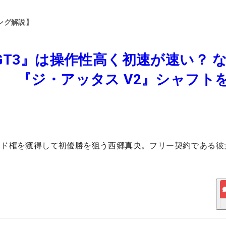
ング解説】
GT3』は操作性高く初速が速い？ 
？ 『ジ・アッタス V2』シャフト
ード権を獲得して初優勝を狙う西郷真央。フリー契約である彼