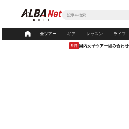
全ツアー
ギア
レッスン
ライフ
国内女子ツアー組み合わせ
注目