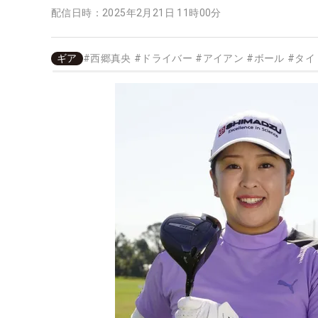
配信日時：
2025年2月21日 11時00分
ギア
#
西郷真央
#
ドライバー
#
アイアン
#
ボール
#
タイ