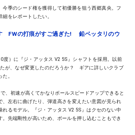
、今季のシード権を獲得して初優勝を狙う西郷真央。フ
詳細をレポートしたい。
す FWの打痕がすご過ぎた! 鉛ベッタリのウ
10度）に『ジ・アッタス V2 5S』シャフトを採用。以前
いたが、なぜ変更したのだろうか？ ギアに詳しいクラブ
った。
ッドで、初速が高くてかなりボールスピードアップできると
で、左右に曲げたり、弾道高さを変えたい意図が見られ
れるモデル。『ジ・アッタス V2 5S』はクセのない中
す。先端剛性が高いため、ボールを押し込むこともでき