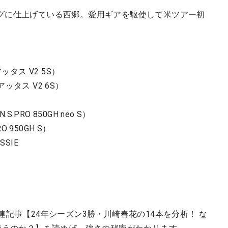
グに仕上げている西郷。愛用ギアを駆使して米ツアー初
ッタス V2 5S）
アッタス V2 6S）
）
.PRO 850GH neo S）
 950GH S）
SIE
連記事【24年シーズン3勝・川崎春花の14本を分析！ な