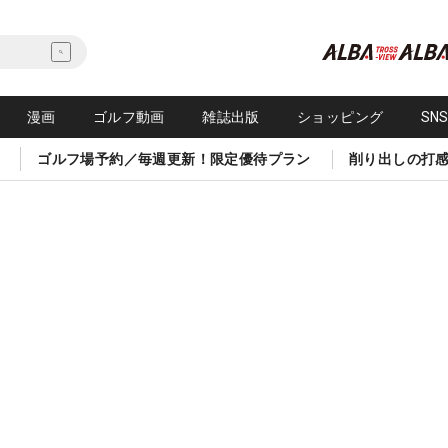
漫画
ゴルフ動画
雑誌出版
ショッピング
SN
ゴルフ場予約／毎週更新！限定優待プラン
削り出しの打