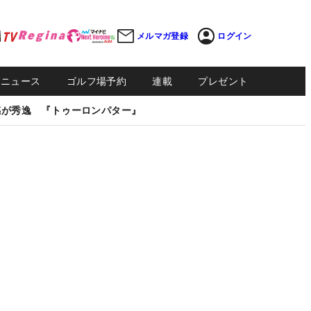
メルマガ登録
ログイン
Sニュース
ゴルフ場予約
連載
プレゼント
感が秀逸 『トゥーロンパター』