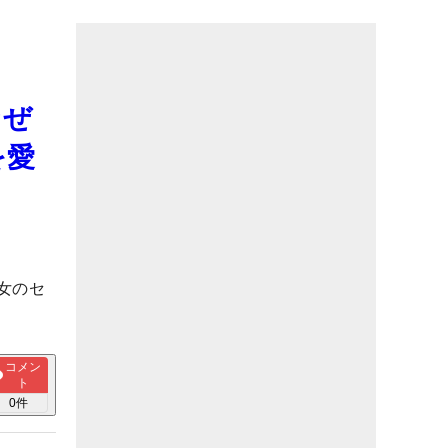
なぜ
を愛
女のセ
コメン
ト
0
件