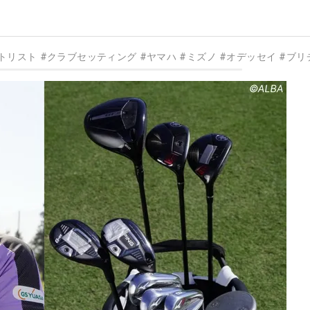
トリスト
#
クラブセッティング
#
ヤマハ
#
ミズノ
#
オデッセイ
#
ブリ