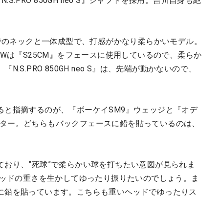
S.PRO 850GH neo S』シャフトを採用。吉川自身も絶
独特のネックと一体成型で、打感がかなり柔らかいモデル。
PWは『S25CM』をフェースに使用しているので、柔らか
S.PRO 850GH neo S』は、先端が動かないので、
ると指摘するのが、『ボーケイSM9』ウェッジと『オデ
E』パター。どちらもバックフェースに鉛を貼っているのは、
ており、”死球”で柔らかい球を打ちたい意図が見られま
ヘッドの重さを生かしてゆったり振りたいのでしょう。ま
に鉛を貼っています。こちらも重いヘッドでゆったりス