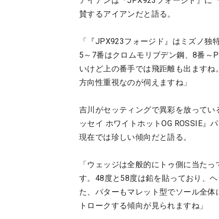
アイアンは『JPX923フォージド』に『N.
賛するアイアンだと語る。
「『JPX923フォージド』はミズノ
5～7番はクロムモリブデン鋼、8番～
いけど上の番手では飛距離も出ますね。『N.
方向性重視なのが伺えますね」
吉川がセッティングで異彩を放ってい
ッセイ ホワイトホットOG ROSSI
現在では珍しい傾向だと語る。
「ウェッジは全般的にトゥ側に当たっ
す。48度と58度は鉛を貼っており、
た、パターもマレット型でソール全体
トロークする傾向が見られますね」