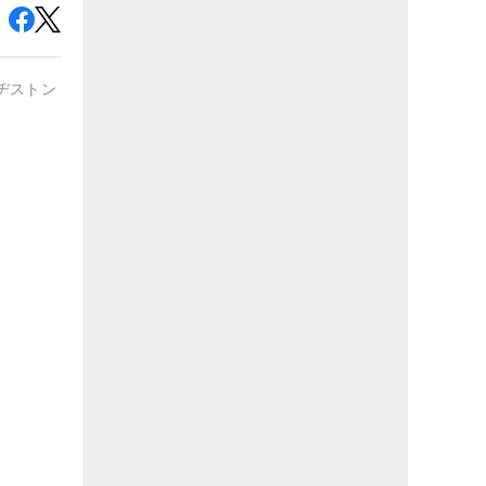
ヂストン
#
USTマミヤ
#
日本シャフト