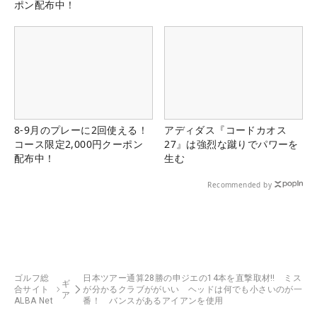
ポン配布中！
8-9月のプレーに2回使える！
アディダス『コードカオス
コース限定2,000円クーポン
27』は強烈な蹴りでパワーを
配布中！
生む
Recommended by
ゴルフ総
日本ツアー通算28勝の申ジエの14本を直撃取材‼ ミス
ギ
合サイト
が分かるクラブががいい ヘッドは何でも小さいのが一
ア
ALBA Net
番！ バンスがあるアイアンを使用