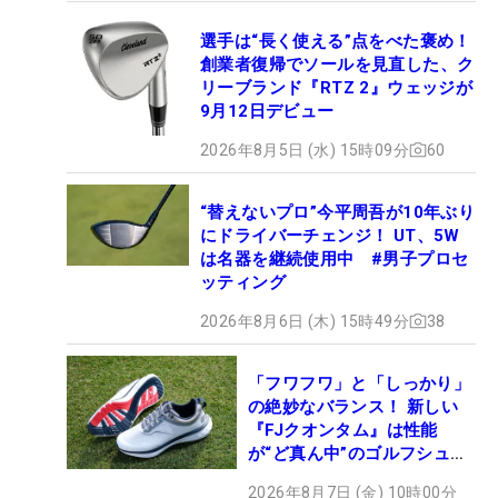
選手は“長く使える”点をべた褒め！
創業者復帰でソールを見直した、ク
リーブランド『RTZ 2』ウェッジが
9月12日デビュー
2026年8月5日 (水) 15時09分
60
“替えないプロ”今平周吾が10年ぶり
にドライバーチェンジ！ UT、5W
は名器を継続使用中 #男子プロセ
ッティング
2026年8月6日 (木) 15時49分
38
「フワフワ」と「しっかり」
の絶妙なバランス！ 新しい
『FJクオンタム』は性能
が“ど真ん中”のゴルフシュー
ズだった
2026年8月7日 (金) 10時00分