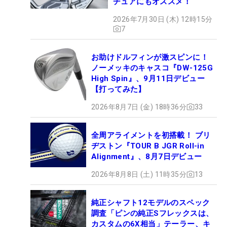
チュアにもオススメ！
2026年7月30日 (木) 12時15分
7
お助けドルフィンが激スピンに！
ノーメッキのキャスコ『DW-125G
High Spin』、9月11日デビュー
【打ってみた】
2026年8月7日 (金) 18時36分
33
全周アライメントを初搭載！ ブリ
ヂストン『TOUR B JGR Roll-in
Alignment』、8月7日デビュー
2026年8月8日 (土) 11時35分
13
純正シャフト12モデルのスペック
調査「ピンの純正Sフレックスは、
カスタムの6X相当」テーラー、キ