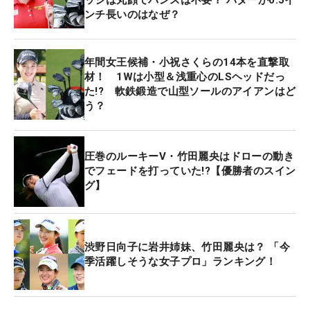
ンチ長いのはなぜ？
年間女王候補・小祝さくらの14本を直撃取
材！ 1Wは小型＆浅重心のLSヘッドだっ
た!? 軟鉄鍛造で山型ソールのアイアンはど
う？
圧巻のルーキーV・竹田麗央はドローの動き
でフェードを打っていた!?【優勝者のスイン
グ】
渋野日向子に岩井姉妹、竹田麗央は？ 「今
季活躍しそうな女子プロ」ランキング！