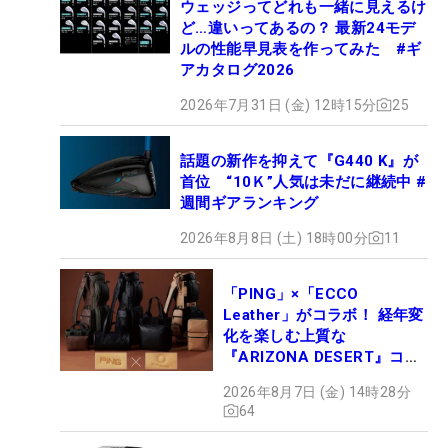
ウェッジってどれも一緒に見えるけ
ど…違いってあるの？ 最新24モデ
ルの性能早見表を作ってみた #ギ
アカタログ2026
2026年7月31日 (金) 12時15分
25
話題の新作を抑えて『G440 K』が
首位 “10Ｋ”人気は未だに継続中 #
週間ギアランキング
2026年8月8日 (土) 18時00分
11
「PING」×「ECCO
Leather」がコラボ！ 経年変
化を楽しむ上質な
『ARIZONA DESERT』コレ
クション、9月15日限定デビ
2026年8月7日 (金) 14時28分
ュー
64