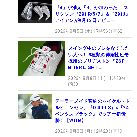
『4』が消え『R』が加わった！ ス
リクソン『ZXi R/5/7』＆『ZXiU』
アイアンが9月12日デビュー
2026年8月5日 (水) 17時56分
62
スイング中のブレをなくした
い人へ！ 3種類の伸縮性ヒモ
採用のブリヂストン『ZSP-
BITER LIGHT
MAGICLACE』、8月8日デビ
2026年8月8日 (土) 11時30分
ュー
30
テーラーメイド契約のマイケル・ト
ルビョンセン、『Qi4D LS』×『24
ベンタスブラック』でツアー初優
勝！【WITB】
2026年8月3日 (月) 12時23分
19