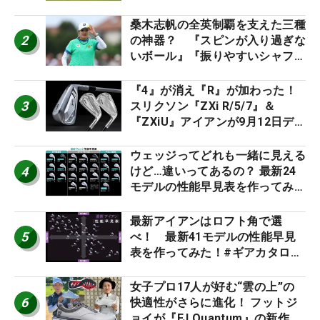
男子プロセッティング
桑木志帆の全英制覇を支えた三種
2
の神器？ 『スピンが入り過ぎな
いボール』『振りやすいシャフ
ト』『真っすぐ飛ぶドライバ
ー』 #女子プロセッティング
『4』が消え『R』が加わった！
3
スリクソン『ZXi R/5/7』＆
『ZXiU』アイアンが9月12日デ
ビュー
ウェッジってどれも一緒に見える
4
けど…違いってあるの？ 最新24
モデルの性能早見表を作ってみ
た #ギアカタログ2026
最新アイアンはロフト角で選
5
べ！ 最新41モデルの性能早見
表を作ってみた！#ギアカタログ
2026
女子プロ17人が好む“雲の上”の
6
快適性がさらに進化！ フットジ
ョイが『FJ Quantum』の新作を