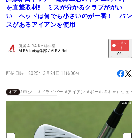
を直撃取材‼ ミスが分かるクラブががい
い ヘッドは何でも小さいのが一番！ バン
スがあるアイアンを使用
コメン
所属
ALBA Net編集部
ト
ALBA Net編集部
/
ALBA Net
0
件
配信日時：
2025年3月24日 11時00分
ギア
#
申ジエ
#
ドライバー
#
アイアン
#
ボール
#
キャロウェイ