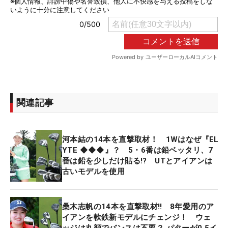
関連記事
河本結の14本を直撃取材！ 1Wはなぜ『EL
YTE ◆◆◆』？ 5・6番は鉛ベッタリ、7
番は鉛を少しだけ貼る!? UTとアイアンは
古いモデルを使用
桑木志帆の14本を直撃取材‼ 8年愛用のア
イアンを軟鉄新モデルにチェンジ！ ウェ
ッジは丸顔でバンスは不要？ パターが0.5イ