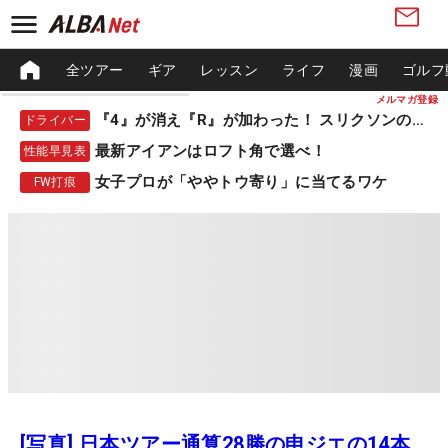
全ツアー
ギア
レッスン
ライフ
漫画
ゴルフ
メルマガ登録
『4』が消え『R』が加わった！ スリクソンの新作
ドライバー
最新アイアンはロフト角で選べ！
性能早見表
女子プロが「ややトウ寄り」に当てるワケ
FW打痕
[写真] 日本ツアー通算28勝の申ジエの14本