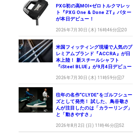
PXG初の高MOI×ゼロトルクマレッ
ト『PXG One & Done ZT』パター
が本日デビュー！
2026年7月30日 (木) 16時46分
20
米国フィッティング現場で人気のプ
レミアムブランド『ACCRA』が日
本上陸！ 新スチールシャフト
『iSteel BLUE』が9月4日デビュー
2026年7月30日 (木) 11時59分
7
往年の名作“CLYDE”をゴルフシュー
ズとして発売！ 試した、鳥谷敬さ
んが注目したのは「カラーリング」
と「動きやすさ」
2026年8月2日 (日) 11時46分
52