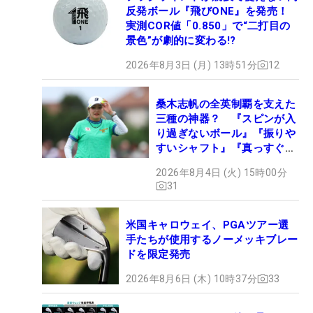
反発ボール『飛びONE』を発売！
実測COR値「0.850」で“二打目の
景色”が劇的に変わる!?
2026年8月3日 (月) 13時51分
12
桑木志帆の全英制覇を支えた
三種の神器？ 『スピンが入
り過ぎないボール』『振りや
すいシャフト』『真っすぐ飛
ぶドライバー』 #女子プロ
2026年8月4日 (火) 15時00分
セッティング
31
米国キャロウェイ、PGAツアー選
手たちが使用するノーメッキブレー
ドを限定発売
2026年8月6日 (木) 10時37分
33