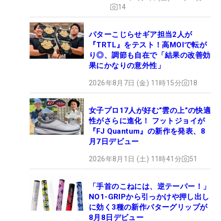
14
パターこじらせギア担当2人が
『TRTL』をテスト！高MOIで転が
り◎、調節も自在で「結果の改善効
果にかなりの意外性」
2026年8月7日 (金) 11時15分
18
女子プロ17人が好む“雲の上”の快適
性がさらに進化！ フットジョイが
『FJ Quantum』の新作を発表、8
月7日デビュー
2026年8月1日 (土) 11時41分
51
「手首のこねには、逆テーパー！」
NO1-GRIPから引っかけや押し出し
に効く3種の新作パターグリップが
8月8日デビュー