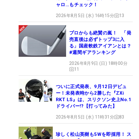
ャロ…もチェック！
2026年8月5日 (水) 16時15分
13
プロからも絶賛の嵐！ 「発
売直後は必ずトップ3に入
る」国産軟鉄アイアンとは？
#週間ギアランキング
2026年8月9日 (日) 18時00分
11
ついに正式発表、9月12日デビュ
ー！未発表時から2勝した『ZXi
RKT LS』は、スリクソン史上No.1
ドライバー!?【打ってみた】
2026年8月5日 (水) 11時31分
83
珍しく松山英樹も5Wを即採用！ ス