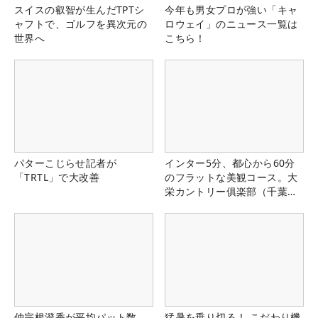
スイスの叡智が生んだTPTシ
今年も男女プロが強い「キャ
ャフトで、ゴルフを異次元の
ロウェイ」のニュース一覧は
世界へ
こちら！
パターこじらせ記者が
インター5分、都心から60分
「TRTL」で大改善
のフラットな美観コース。大
栄カントリー俱楽部（千葉
県）
仲宗根澄香が平均パット数
猛暑を乗り切る！ こだわり機