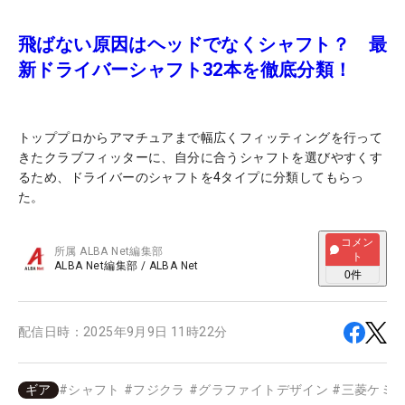
飛ばない原因はヘッドでなくシャフト？ 最
新ドライバーシャフト32本を徹底分類！
トッププロからアマチュアまで幅広くフィッティングを行って
きたクラブフィッターに、自分に合うシャフトを選びやすくす
るため、ドライバーのシャフトを4タイプに分類してもらっ
た。
コメン
所属
ALBA Net編集部
ト
ALBA Net編集部
/
ALBA Net
0
件
配信日時：
2025年9月9日 11時22分
ギア
#
シャフト
#
フジクラ
#
グラファイトデザイン
#
三菱ケミ