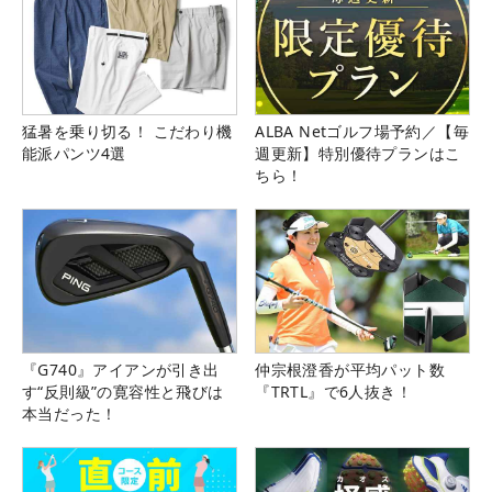
猛暑を乗り切る！ こだわり機
ALBA Netゴルフ場予約／【毎
能派パンツ4選
週更新】特別優待プランはこ
ちら！
『G740』アイアンが引き出
仲宗根澄香が平均パット数
す“反則級”の寛容性と飛びは
『TRTL』で6人抜き！
本当だった！