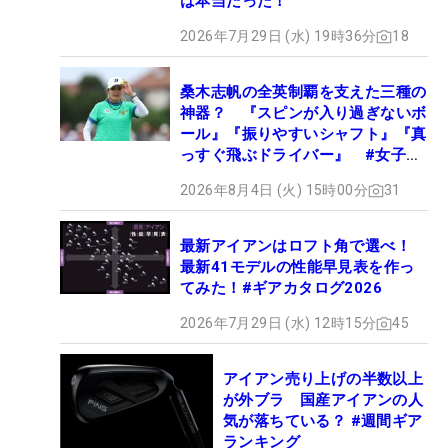
は本当だった！
2026年7月29日 (水) 19時36分
18
桑木志帆の全英制覇を支えた三種の
神器？ 『スピンが入り過ぎないボ
ール』『振りやすいシャフト』『真
っすぐ飛ぶドライバー』 #女子プ
ロセッティング
2026年8月4日 (火) 15時00分
31
最新アイアンはロフト角で選べ！
最新41モデルの性能早見表を作っ
てみた！#ギアカタログ2026
2026年7月29日 (水) 12時15分
45
アイアン売り上げの半数以上
が外ブラ 国産アイアンの人
気が落ちている？ #週間ギア
ランキング