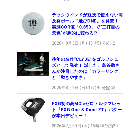
テックウインドが競技で使えない高
反発ボール『飛びONE』を発売！
実測COR値「0.850」で“二打目の
景色”が劇的に変わる!?
2026年8月3日 (月) 13時51分
12
往年の名作“CLYDE”をゴルフシュー
ズとして発売！ 試した、鳥谷敬さ
んが注目したのは「カラーリング」
と「動きやすさ」
2026年8月2日 (日) 11時46分
52
PXG初の高MOI×ゼロトルクマレッ
ト『PXG One & Done ZT』パター
が本日デビュー！
2026年7月30日 (木) 16時46分
20