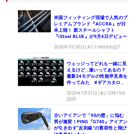
米国フィッティング現場で人気のプ
レミアムブランド『ACCRA』が日
本上陸！ 新スチールシャフト
『iSteel BLUE』が9月4日デビュー
2026年7月30日 (木) 11時59分
7
ウェッジってどれも一緒に見
えるけど…違いってあるの？
最新24モデルの性能早見表を
作ってみた #ギアカタログ
2026
2026年7月31日 (金) 12時15分
25
古いアイアンで「90の壁」に悩む
男が激変！PING『G740』アイアン
が引き出す“反則級”の寛容性と飛び