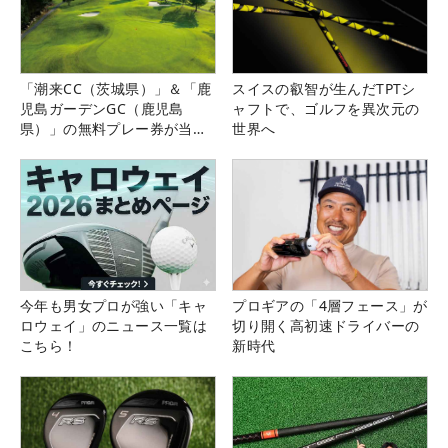
「潮来CC（茨城県）」＆「鹿
スイスの叡智が生んだTPTシ
児島ガーデンGC（鹿児島
ャフトで、ゴルフを異次元の
県）」の無料プレー券が当た
世界へ
る！！
今年も男女プロが強い「キャ
プロギアの「4層フェース」が
ロウェイ」のニュース一覧は
切り開く高初速ドライバーの
こちら！
新時代