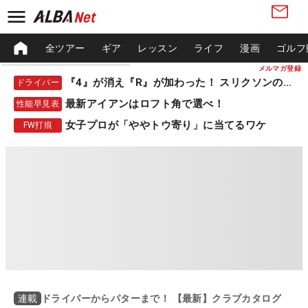
全ツアー
ギア
レッスン
ライフ
漫画
ゴルフ
メルマガ登録
『4』が消え『R』が加わった！ スリクソンの新作
ドライバー
最新アイアンはロフト角で選べ！
性能早見表
女子プロが「ややトウ寄り」に当てるワケ
FW打痕
ドライバーからパターまで！ 【最新】クラブカタログ
連載