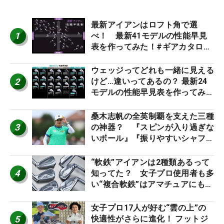
最新アイアンはロフト角で選
1
べ！ 最新41モデルの性能早見
表を作ってみた！#ギアカタログ
2026
ウェッジってどれも一緒に見える
2
けど…違いってあるの？ 最新24
モデルの性能早見表を作ってみ
た #ギアカタログ2026
桑木志帆の全英制覇を支えた三種
3
の神器？ 『スピンが入り過ぎな
いボール』『振りやすいシャフ
ト』『真っすぐ飛ぶドライバ
ー』 #女子プロセッティング
“軟鉄”アイアンは2種類あるって
4
知ってた？ 女子プロ使用者も多
い“複合軟鉄”はアマチュアにもオ
ススメ！
女子プロ17人が好む“雲の上”の
5
快適性がさらに進化！ フットジ