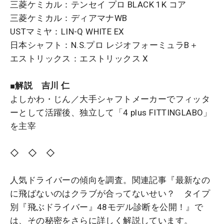
三菱ケミカル：テンセイ プロ BLACK 1K コア
三菱ケミカル：ディアマナWB
USTマミヤ：LIN-Q WHITE EX
日本シャフト：N.S.プロ レジオフォーミュラB＋
エストリックス：エストリックス X
■解説 吉川 仁
よしかわ・じん／大手シャフトメーカーでフィッタ
ーとして活躍後、独立して「4 plus FITTINGLABO」
を主宰
◇ ◇ ◇
人気ドライバーの傾向を調査。関連記事『最新なの
に飛ばないのはクラブが合ってないせい？ タイプ
別『飛ぶドライバー』48モデル診断を公開！』で
は、その秘密をさらに詳しく解説しています。