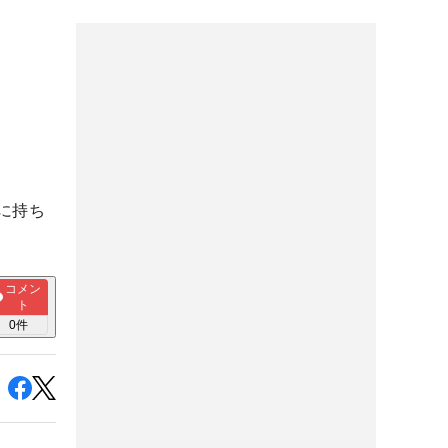
に持ち
コメン
ト
0
件