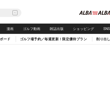
漫画
ゴルフ動画
雑誌出版
ショッピング
SN
ボード
ゴルフ場予約／毎週更新！限定優待プラン
削り出