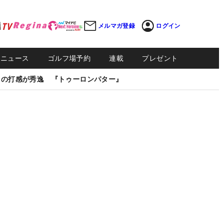
メルマガ登録
ログイン
Sニュース
ゴルフ場予約
連載
プレゼント
しの打感が秀逸 『トゥーロンパター』