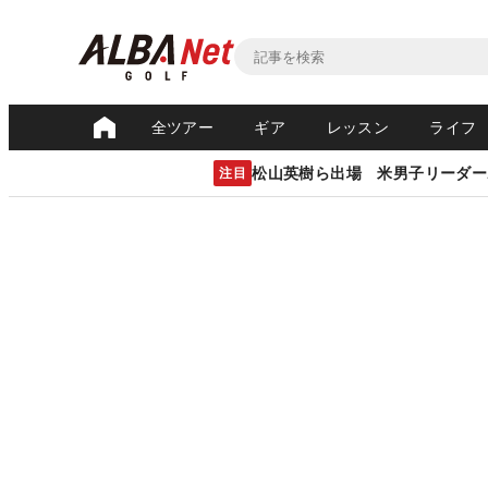
全ツアー
ギア
レッスン
ライフ
松山英樹ら出場 米男子リーダー
注目