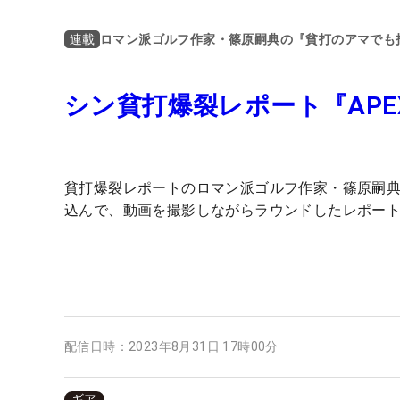
ロマン派ゴルフ作家・篠原嗣典の『貧打のアマでも
連載
シン貧打爆裂レポート『APEX
貧打爆裂レポートのロマン派ゴルフ作家・篠原嗣
込んで、動画を撮影しながらラウンドしたレポー
配信日時：
2023年8月31日 17時00分
ギア