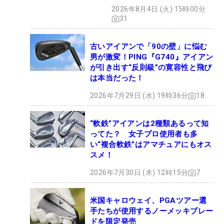
ぶドライバー』 #女子プロ
2026年8月4日 (火) 15時00分
セッティング
31
古いアイアンで「90の壁」に悩む
男が激変！PING『G740』アイアン
が引き出す“反則級”の寛容性と飛び
は本当だった！
2026年7月29日 (水) 19時36分
18
“軟鉄”アイアンは2種類あるって知
ってた？ 女子プロ使用者も多
い“複合軟鉄”はアマチュアにもオス
スメ！
2026年7月30日 (木) 12時15分
7
米国キャロウェイ、PGAツアー選
手たちが使用するノーメッキブレー
ドを限定発売