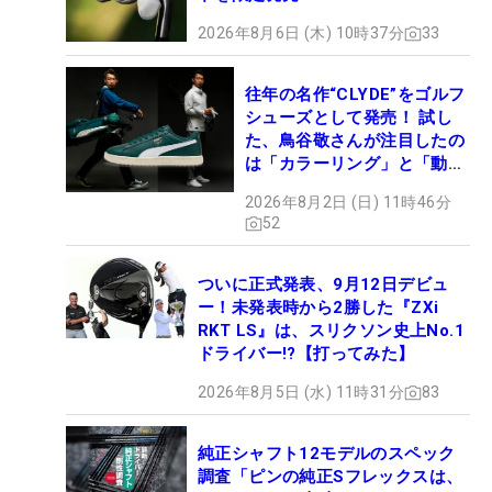
2026年8月6日 (木) 10時37分
33
往年の名作“CLYDE”をゴルフ
シューズとして発売！ 試し
た、鳥谷敬さんが注目したの
は「カラーリング」と「動き
やすさ」
2026年8月2日 (日) 11時46分
52
ついに正式発表、9月12日デビュ
ー！未発表時から2勝した『ZXi
RKT LS』は、スリクソン史上No.1
ドライバー!?【打ってみた】
2026年8月5日 (水) 11時31分
83
純正シャフト12モデルのスペック
調査「ピンの純正Sフレックスは、