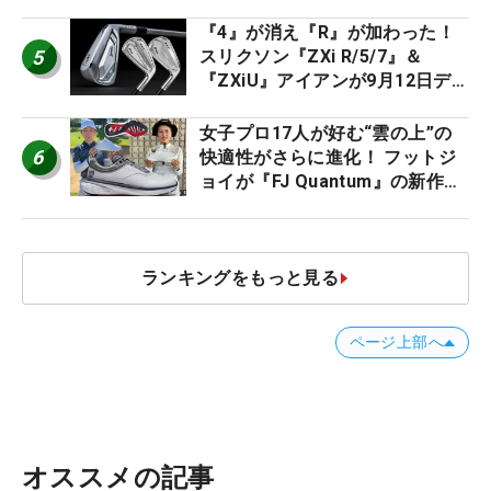
2026
『4』が消え『R』が加わった！
5
スリクソン『ZXi R/5/7』＆
『ZXiU』アイアンが9月12日デ
ビュー
女子プロ17人が好む“雲の上”の
6
快適性がさらに進化！ フットジ
ョイが『FJ Quantum』の新作を
発表、8月7日デビュー
ランキングをもっと見る
ページ上部へ
オススメの記事