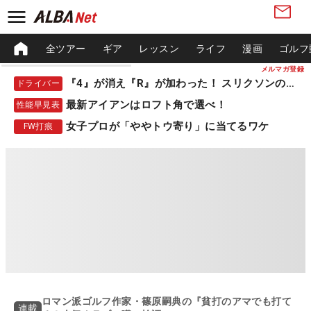
全ツアー
ギア
レッスン
ライフ
漫画
ゴルフ
メルマガ登録
『4』が消え『R』が加わった！ スリクソンの新作
ドライバー
最新アイアンはロフト角で選べ！
性能早見表
女子プロが「ややトウ寄り」に当てるワケ
FW打痕
ロマン派ゴルフ作家・篠原嗣典の『貧打のアマでも打て
連載