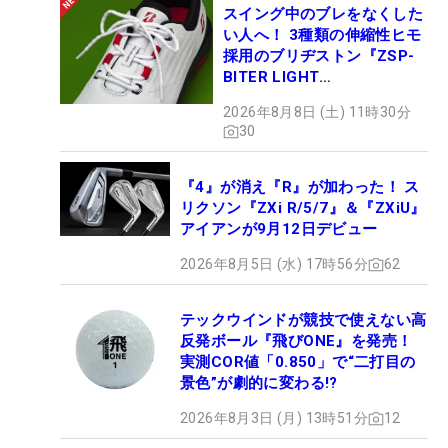
スイング中のブレをなくした
い人へ！ 3種類の伸縮性ヒモ
採用のブリヂストン『ZSP-
BITER LIGHT
MAGICLACE』、8月8日デビ
2026年8月8日 (土) 11時30分
ュー
30
『4』が消え『R』が加わった！ ス
リクソン『ZXi R/5/7』＆『ZXiU』
アイアンが9月12日デビュー
2026年8月5日 (水) 17時56分
62
テックウインドが競技で使えない高
反発ボール『飛びONE』を発売！
実測COR値「0.850」で“二打目の
景色”が劇的に変わる!?
2026年8月3日 (月) 13時51分
12