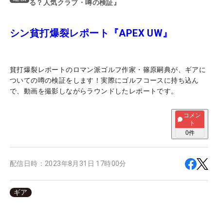
る？人気クラブ・噂の検証』
シン貧打爆裂レポート『APEX UW』
貧打爆裂レポートのロマン派ゴルフ作家・篠原嗣典が、ギアに
ついての噂の検証をします！実際にゴルフコースに持ち込ん
で、動画を撮影しながらラウンドしたレポートです。
コメン
ト
0
件
配信日時：
2023年8月31日 17時00分
ギア