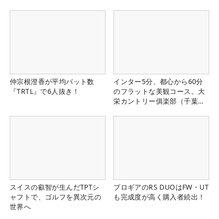
仲宗根澄香が平均パット数
インター5分、都心から60分
『TRTL』で6人抜き！
のフラットな美観コース。大
栄カントリー俱楽部（千葉
県）
スイスの叡智が生んだTPTシ
プロギアのRS DUOはFW・UT
ャフトで、ゴルフを異次元の
も完成度が高く購入者続出！
世界へ