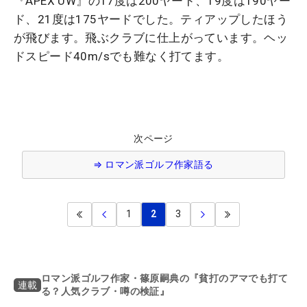
『APEX UW』の17度は200ヤード、19度は190ヤー
ド、21度は175ヤードでした。ティアップしたほう
が飛びます。飛ぶクラブに仕上がっています。ヘッ
ドスピード40m/sでも難なく打てます。
次ページ
⇒ ロマン派ゴルフ作家語る
1
2
3
ロマン派ゴルフ作家・篠原嗣典の『貧打のアマでも打て
連載
る？人気クラブ・噂の検証』