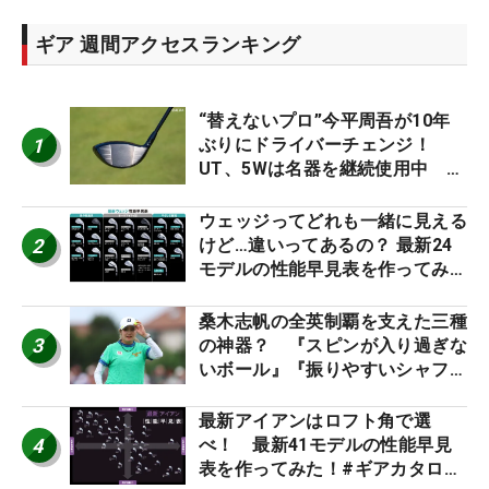
ギア 週間アクセスランキング
“替えないプロ”今平周吾が10年
1
ぶりにドライバーチェンジ！
UT、5Wは名器を継続使用中 #
男子プロセッティング
ウェッジってどれも一緒に見える
2
けど…違いってあるの？ 最新24
モデルの性能早見表を作ってみ
た #ギアカタログ2026
桑木志帆の全英制覇を支えた三種
3
の神器？ 『スピンが入り過ぎな
いボール』『振りやすいシャフ
ト』『真っすぐ飛ぶドライバ
ー』 #女子プロセッティング
最新アイアンはロフト角で選
4
べ！ 最新41モデルの性能早見
表を作ってみた！#ギアカタログ