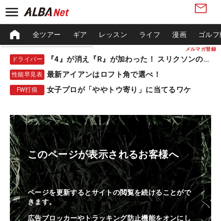
全ツアー
ギア
レッスン
ライフ
漫画
ゴルフ
メルマガ登録
『4』が消え『R』が加わった！ スリクソンの新作
ドライバー
最新アイアンはロフト角で選べ！
性能早見表
女子プロが「ややトウ寄り」に当てるワケ
FW打痕
このページが表示されるお客様へ
ページを更新するとサイトの閲覧を続けることがで
きます。
広告ブロッカーやトラッキング防止機能をオンにし