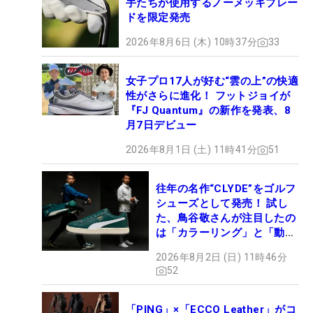
手たちが使用するノーメッキブレー
ドを限定発売
2026年8月6日 (木) 10時37分
33
女子プロ17人が好む“雲の上”の快適
性がさらに進化！ フットジョイが
『FJ Quantum』の新作を発表、8
月7日デビュー
2026年8月1日 (土) 11時41分
51
往年の名作“CLYDE”をゴルフ
シューズとして発売！ 試し
た、鳥谷敬さんが注目したの
は「カラーリング」と「動き
やすさ」
2026年8月2日 (日) 11時46分
52
「PING」×「ECCO Leather」がコ