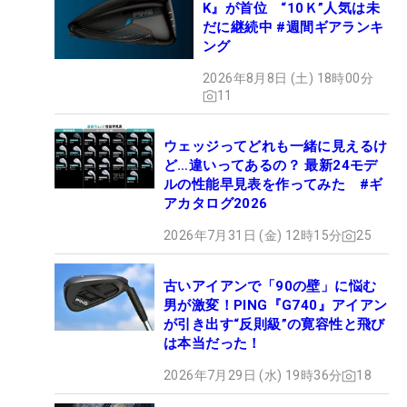
K』が首位 “10Ｋ”人気は未
だに継続中 #週間ギアランキ
ング
2026年8月8日 (土) 18時00分
11
ウェッジってどれも一緒に見えるけ
ど…違いってあるの？ 最新24モデ
ルの性能早見表を作ってみた #ギ
アカタログ2026
2026年7月31日 (金) 12時15分
25
古いアイアンで「90の壁」に悩む
男が激変！PING『G740』アイアン
が引き出す“反則級”の寛容性と飛び
は本当だった！
2026年7月29日 (水) 19時36分
18