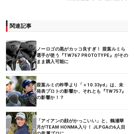
関連記事
ノーロゴの黒がカッコ良すぎ！ 葭葉ルミら
選手が使う『TW767 PROTOTYPE』がその
まま購入可能に
葭葉ルミの昨季より「＋10.33yd」は、未
発表プロトの影響か、それとも『TW757』
の影響か！？
「アイアンの顔がかっこいい」と、鶴瀬華
月がTEAM HONMA入り！ JLPGAの6人目
の所属プロに