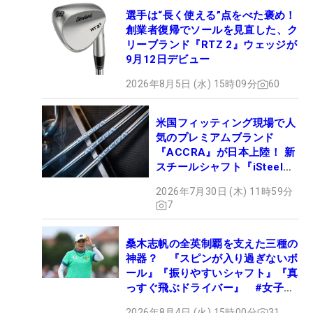
選手は“長く使える”点をべた褒め！
創業者復帰でソールを見直した、ク
リーブランド『RTZ 2』ウェッジが
9月12日デビュー
2026年8月5日 (水) 15時09分
60
米国フィッティング現場で人
気のプレミアムブランド
『ACCRA』が日本上陸！ 新
スチールシャフト『iSteel
BLUE』が9月4日デビュー
2026年7月30日 (木) 11時59分
7
桑木志帆の全英制覇を支えた三種の
神器？ 『スピンが入り過ぎないボ
ール』『振りやすいシャフト』『真
っすぐ飛ぶドライバー』 #女子プ
ロセッティング
2026年8月4日 (火) 15時00分
31