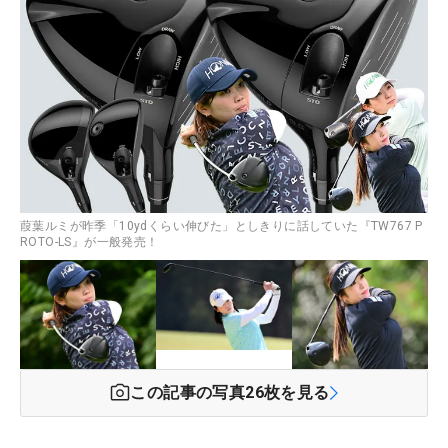
葭葉ルミが昨季「10ydくらい伸びた」としきりに話していた『TW767 P
ROTO-LS』が一般発売！
この記事の写真
26
枚を見る