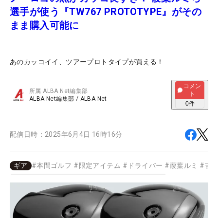
選手が使う『TW767 PROTOTYPE』がその
まま購入可能に
あのカッコイイ、ツアープロトタイプが買える！
コメン
所属
ALBA Net編集部
ト
ALBA Net編集部
/
ALBA Net
0
件
配信日時：
2025年6月4日 16時16分
ギア
#
本間ゴルフ
#
限定アイテム
#
ドライバー
#
葭葉ルミ
#
吉