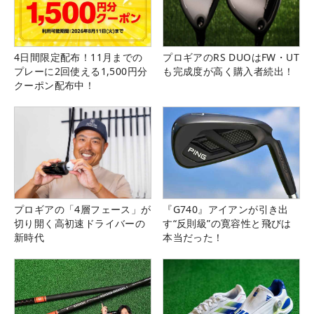
4日間限定配布！11月までの
プロギアのRS DUOはFW・UT
プレーに2回使える1,500円分
も完成度が高く購入者続出！
クーポン配布中！
プロギアの「4層フェース」が
『G740』アイアンが引き出
切り開く高初速ドライバーの
す“反則級”の寛容性と飛びは
新時代
本当だった！