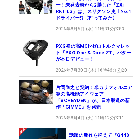
ー！未発表時から2勝した『ZXi
RKT LS』は、スリクソン史上No.1
ドライバー!?【打ってみた】
2026年8月5日 (水) 11時31分
83
PXG初の高MOI×ゼロトルクマレッ
ト『PXG One & Done ZT』パター
が本日デビュー！
2026年7月30日 (木) 16時46分
20
片岡尚之と契約！米カリフォルニア
発の高機能アイウェア
「SCHEYDEN」が、日本製造の新
作『GIMME』を発売
2026年8月4日 (火) 11時12分
11
話題の新作を抑えて『G440