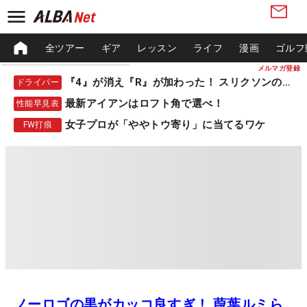
全ツアー
ギア
レッスン
ライフ
漫画
ゴルフ
メルマガ登録
『4』が消え『R』が加わった！ スリクソンの新作
ドライバー
最新アイアンはロフト角で選べ！
性能早見表
女子プロが「ややトウ寄り」に当てるワケ
FW打痕
ノーロゴの黒がカッコ良すぎ！ 葭葉ルミら