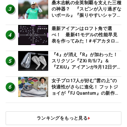
桑木志帆の全英制覇を支えた三種
3
の神器？ 『スピンが入り過ぎな
いボール』『振りやすいシャフ
ト』『真っすぐ飛ぶドライバ
ー』 #女子プロセッティング
最新アイアンはロフト角で選
4
べ！ 最新41モデルの性能早見
表を作ってみた！#ギアカタログ
2026
『4』が消え『R』が加わった！
5
スリクソン『ZXi R/5/7』＆
『ZXiU』アイアンが9月12日デ
ビュー
女子プロ17人が好む“雲の上”の
6
快適性がさらに進化！ フットジ
ョイが『FJ Quantum』の新作を
発表、8月7日デビュー
ランキングをもっと見る