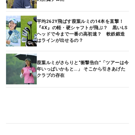
平均262Y飛ばす葭葉ルミの14本を直撃！
『4X』の軽・硬シャフトが飛ぶ？ 黒いLS
ヘッドで今まで一番の高初速？ 軟鉄鍛造
はラインが出せるの？
葭葉ルミがさらりと“衝撃告白”「ツアーは今
年いっぱいかもと…」 そこから引きあげた
クラブの存在