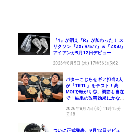
『4』が消え『R』が加わった！ ス
リクソン『ZXi R/5/7』＆『ZXiU』
アイアンが9月12日デビュー
2026年8月5日 (水) 17時56分
62
パターこじらせギア担当2人
が『TRTL』をテスト！高
MOIで転がり◎、調節も自在
で「結果の改善効果にかなり
の意外性」
2026年8月7日 (金) 11時15分
18
ついに正式発表、9月12日デビュ