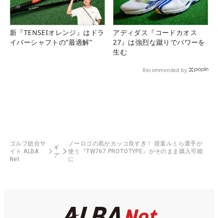
新『TENSEIオレンジ』はドラ
アディダス『コードカオス
イバーシャフトの“最適解”
27』は強烈な蹴りでパワーを
生む
Recommended by
ゴルフ総合サ
ノーロゴの黒がカッコ良すぎ！ 葭葉ルミら選手が
ギ
イト ALBA
使う『TW767 PROTOTYPE』がそのまま購入可能
ア
Net
に