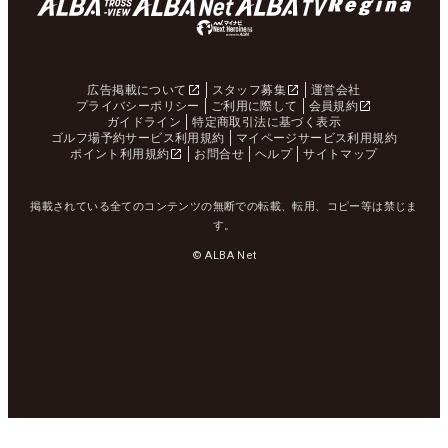
広告掲載について
スタッフ募集
運営会社
プライバシーポリシー
ご利用に際して
会員規約
ガイドライン
特定商取引法に基づく表示
ゴルフ場予約サービス利用規約
マイページサービス利用規約
ポイント利用規約
お問合せ
ヘルプ
サイトマップ
掲載されている全てのコンテンツの無断での転載、転用、コピー等は禁じま
す。
© ALBA Net