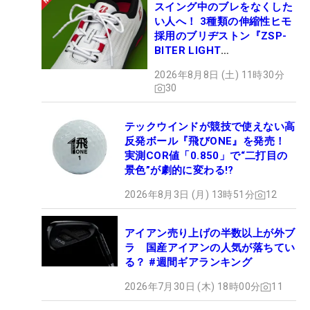
スイング中のブレをなくした
い人へ！ 3種類の伸縮性ヒモ
採用のブリヂストン『ZSP-
BITER LIGHT
MAGICLACE』、8月8日デビ
2026年8月8日 (土) 11時30分
ュー
30
テックウインドが競技で使えない高
反発ボール『飛びONE』を発売！
実測COR値「0.850」で“二打目の
景色”が劇的に変わる!?
2026年8月3日 (月) 13時51分
12
アイアン売り上げの半数以上が外ブ
ラ 国産アイアンの人気が落ちてい
る？ #週間ギアランキング
2026年7月30日 (木) 18時00分
11