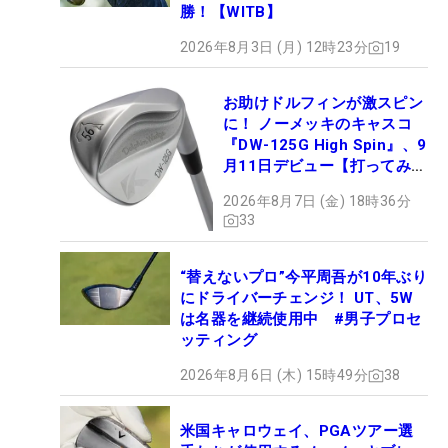
勝！【WITB】
2026年8月3日 (月) 12時23分
19
お助けドルフィンが激スピン
に！ ノーメッキのキャスコ
『DW-125G High Spin』、9
月11日デビュー【打ってみ
た】
2026年8月7日 (金) 18時36分
33
“替えないプロ”今平周吾が10年ぶり
にドライバーチェンジ！ UT、5W
は名器を継続使用中 #男子プロセ
ッティング
2026年8月6日 (木) 15時49分
38
米国キャロウェイ、PGAツアー選