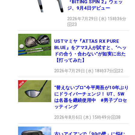
『BITING SPIN 2』ウェッ
ジ、9月4日デビュー
2026年7月29日 (水) 15時36分
23
USTマミヤ『ATTAS RX PURE
BLUE』をアマ3人が試すと、“ヘッ
ドの合う・合わない”が如実に出た
【打ってみた】
2026年7月29日 (水) 18時37分
22
“替えないプロ”今平周吾が10年ぶり
にドライバーチェンジ！ UT、5W
は名器を継続使用中 #男子プロセ
ッティング
2026年8月6日 (木) 15時49分
38
古いアイアンで「90の壁」に悩む