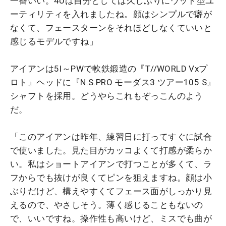
一番いい。4Uは自分としては久しぶりにウッド型ユ
ーティリティを入れましたね。顔はシンプルで癖が
なくて、フェースターンをそれほどしなくていいと
感じるモデルですね」
アイアンは5I～PWで軟鉄鍛造の『T//WORLD Vxプ
ロト』ヘッドに『N.S.PRO モーダス3 ツアー105 S』
シャフトを採用。どうやらこれもぞっこんのよう
だ。
「このアイアンは昨年、練習日に打ってすぐに試合
で使いました。見た目がカッコよくて打感が柔らか
い。私はショートアイアンで打つことが多くて、ラ
フからでも抜けが良くてピンを狙えますね。顔は小
ぶりだけど、構えやすくてフェース面がしっかり見
えるので、やさしそう。薄く感じることもないの
で、いいですね。操作性も高いけど、ミスでも曲が