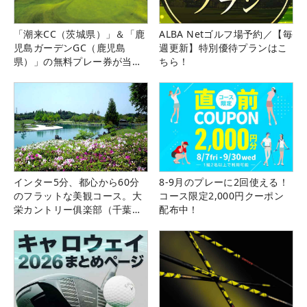
「潮来CC（茨城県）」＆「鹿
ALBA Netゴルフ場予約／【毎
児島ガーデンGC（鹿児島
週更新】特別優待プランはこ
県）」の無料プレー券が当た
ちら！
る！！
インター5分、都心から60分
8-9月のプレーに2回使える！
のフラットな美観コース。大
コース限定2,000円クーポン
栄カントリー俱楽部（千葉
配布中！
県）