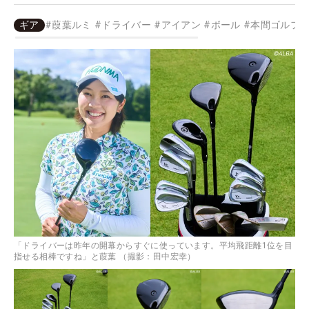
ギア
#
葭葉ルミ
#
ドライバー
#
アイアン
#
ボール
#
本間ゴルフ
「ドライバーは昨年の開幕からすぐに使っています。平均飛距離1位を目
指せる相棒ですね」と葭葉 （撮影：田中宏幸）