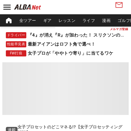
全ツアー
ギア
レッスン
ライフ
漫画
ゴルフ
メルマガ登録
『4』が消え『R』が加わった！ スリクソンの新作
ドライバー
最新アイアンはロフト角で選べ！
性能早見表
女子プロが「ややトウ寄り」に当てるワケ
FW打痕
女子プロセットのどこマネる⁉【女子プロセッティング
連載