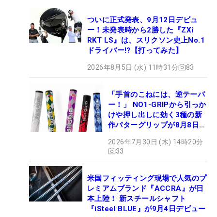
ついに正式発表、9月12日デビュ
ー！未発表時から2勝した『ZXi
RKT LS』は、スリクソン史上No.1
ドライバー!?【打ってみた】
2026年8月5日 (水) 11時31分
83
「手首のこねには、逆テーパ
ー！」 NO1-GRIPから引っか
けや押し出しに効く3種の新
作パターグリップが8月8日デ
ビュー
2026年7月30日 (木) 14時20分
33
米国フィッティング現場で人気のプ
レミアムブランド『ACCRA』が日
本上陸！ 新スチールシャフト
『iSteel BLUE』が9月4日デビュー