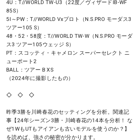
4U：T//WORLD TW-U3（22度／ヴィザードIB-WF
85S）
5I～PW：T//WORLD Vxプロト（N.S.PRO モーダス3
ツアー105 S）
48・52・58度：T//WORLD TW-W（N.S.PRO モーダ
ス3 ツアー105ウェッジ S）
PT：スコッティ・キャメロン スーパーセレクト ニ
ューポート2
BALL：ツアー B XS
（2024年に撮影したもの）
◇ ◇ ◇
昨季3勝を川﨑春花のセッティングを分析。関連記
事【24年シーズン3勝・川崎春花の14本を分析！ な
ぜ1WもUTもアイアンも古いモデルを使うのか？】
を読めば、強さの秘密が分かります。