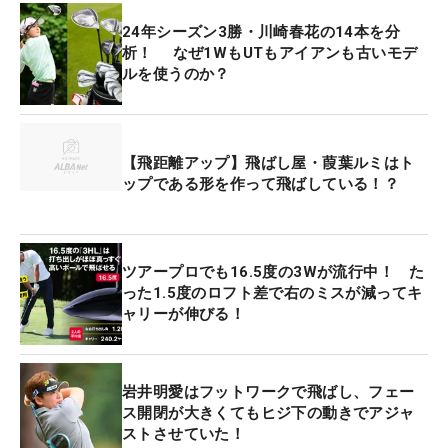
24年シーズン3勝・川崎春花の14本を分
析！ なぜ1WもUTもアイアンも古いモデ
ルを使うのか？
【飛距離アップ】飛ばし屋・葭葉ルミはト
ップである形を作って飛ばしている！？
ツアープロでも16.5度の3Wが流行中！ た
った1.5度のロフト差で右のミスが減ってキ
ャリーが伸びる！
岩井明愛はフットワークで飛ばし、フェー
ス開閉が大きくてもヒジ下の動きでアジャ
ストさせていた！