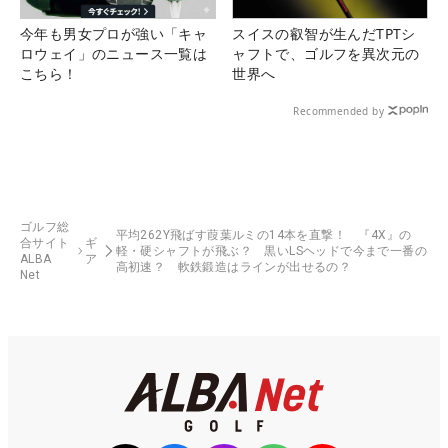
今年も男女プロが強い「キャ
スイスの叡智が生んだTPTシ
ロウェイ」のニュース一覧は
ャフトで、ゴルフを異次元の
こちら！
世界へ
Recommended by
ゴルフ総
平均262Y飛ばす葭葉ルミの14本を直撃！ 『4X』の
合サイト
ギ
軽・硬シャフトが飛ぶ？ 黒いLSヘッドで今まで一番の
ALBA
ア
高初速？ 軟鉄鍛造はラインが出せるの？
Net