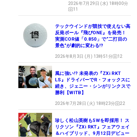
2026年7月29日 (水) 18時00分
11
テックウインドが競技で使えない高
反発ボール『飛びONE』を発売！
実測COR値「0.850」で“二打目の
景色”が劇的に変わる!?
2026年8月3日 (月) 13時51分
12
風に強い!? 未発表の『ZXi RKT
LS』ドライバーでR・フォックスに
続き、ジェニー・シンがリンクスで
勝利【WITB】
2026年7月28日 (火) 18時23分
22
珍しく松山英樹も5Wを即採用！ ス
リクソン『ZXi RKT』フェアウェイ
＆ハイブリッド、9月12日デビュー