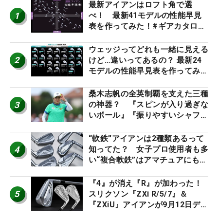
最新アイアンはロフト角で選
1
べ！ 最新41モデルの性能早見
表を作ってみた！#ギアカタログ
2026
ウェッジってどれも一緒に見える
2
けど…違いってあるの？ 最新24
モデルの性能早見表を作ってみ
た #ギアカタログ2026
桑木志帆の全英制覇を支えた三種
3
の神器？ 『スピンが入り過ぎな
いボール』『振りやすいシャフ
ト』『真っすぐ飛ぶドライバ
ー』 #女子プロセッティング
“軟鉄”アイアンは2種類あるって
4
知ってた？ 女子プロ使用者も多
い“複合軟鉄”はアマチュアにもオ
ススメ！
『4』が消え『R』が加わった！
5
スリクソン『ZXi R/5/7』＆
『ZXiU』アイアンが9月12日デ
ビュー