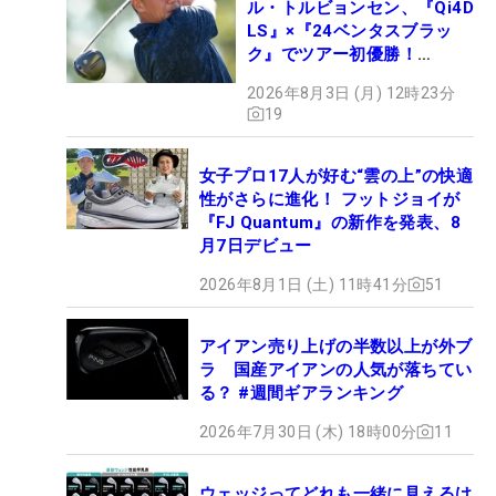
ル・トルビョンセン、『Qi4D
LS』×『24ベンタスブラッ
ク』でツアー初優勝！
【WITB】
2026年8月3日 (月) 12時23分
19
女子プロ17人が好む“雲の上”の快適
性がさらに進化！ フットジョイが
『FJ Quantum』の新作を発表、8
月7日デビュー
2026年8月1日 (土) 11時41分
51
アイアン売り上げの半数以上が外ブ
ラ 国産アイアンの人気が落ちてい
る？ #週間ギアランキング
2026年7月30日 (木) 18時00分
11
ウェッジってどれも一緒に見えるけ