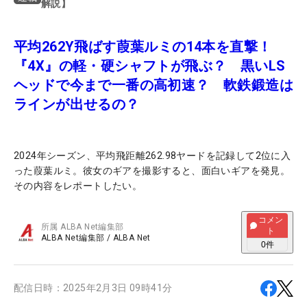
解説】
平均262Y飛ばす葭葉ルミの14本を直撃！
『4X』の軽・硬シャフトが飛ぶ？ 黒いLS
ヘッドで今まで一番の高初速？ 軟鉄鍛造は
ラインが出せるの？
2024年シーズン、平均飛距離262.98ヤードを記録して2位に入
った葭葉ルミ。彼女のギアを撮影すると、面白いギアを発見。
その内容をレポートしたい。
コメン
所属
ALBA Net編集部
ト
ALBA Net編集部
/
ALBA Net
0
件
配信日時：
2025年2月3日 09時41分