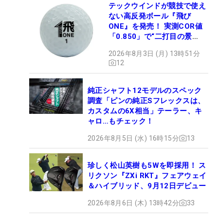
テックウインドが競技で使え
ない高反発ボール『飛び
ONE』を発売！ 実測COR値
「0.850」で“二打目の景
色”が劇的に変わる!?
2026年8月3日 (月) 13時51分
12
純正シャフト12モデルのスペック
調査「ピンの純正Sフレックスは、
カスタムの6X相当」テーラー、キ
ャロ…もチェック！
2026年8月5日 (水) 16時15分
13
珍しく松山英樹も5Wを即採用！ ス
リクソン『ZXi RKT』フェアウェイ
＆ハイブリッド、9月12日デビュー
2026年8月6日 (木) 13時42分
33