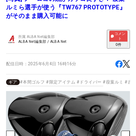
ルミら選手が使う『TW767 PROTOTYPE』
がそのまま購入可能に
コメン
所属
ALBA Net編集部
ト
ALBA Net編集部
/
ALBA Net
0
件
配信日時：
2025年6月4日 16時16分
ギア
#
本間ゴルフ
#
限定アイテム
#
ドライバー
#
葭葉ルミ
#
吉