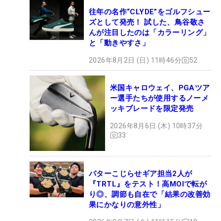
往年の名作“CLYDE”をゴルフシュー
ズとして発売！ 試した、鳥谷敬さ
んが注目したのは「カラーリング」
と「動きやすさ」
2026年8月2日 (日) 11時46分
52
米国キャロウェイ、PGAツア
ー選手たちが使用するノーメ
ッキブレードを限定発売
2026年8月6日 (木) 10時37分
33
パターこじらせギア担当2人が
『TRTL』をテスト！高MOIで転が
り◎、調節も自在で「結果の改善効
果にかなりの意外性」