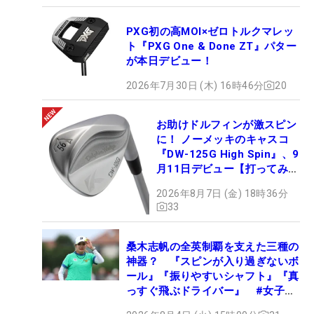
PXG初の高MOI×ゼロトルクマレッ
ト『PXG One & Done ZT』パター
が本日デビュー！
2026年7月30日 (木) 16時46分
20
お助けドルフィンが激スピン
に！ ノーメッキのキャスコ
『DW-125G High Spin』、9
月11日デビュー【打ってみ
た】
2026年8月7日 (金) 18時36分
33
桑木志帆の全英制覇を支えた三種の
神器？ 『スピンが入り過ぎないボ
ール』『振りやすいシャフト』『真
っすぐ飛ぶドライバー』 #女子プ
ロセッティング