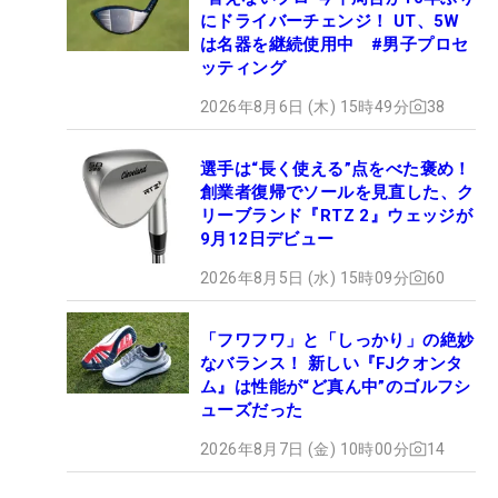
にドライバーチェンジ！ UT、5W
は名器を継続使用中 #男子プロセ
ッティング
2026年8月6日 (木) 15時49分
38
選手は“長く使える”点をべた褒め！
創業者復帰でソールを見直した、ク
リーブランド『RTZ 2』ウェッジが
9月12日デビュー
2026年8月5日 (水) 15時09分
60
「フワフワ」と「しっかり」の絶妙
なバランス！ 新しい『FJクオンタ
ム』は性能が“ど真ん中”のゴルフシ
ューズだった
2026年8月7日 (金) 10時00分
14