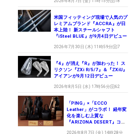
2026年8月7日 (金) 11時15分
18
米国フィッティング現場で人気のプ
レミアムブランド『ACCRA』が日
本上陸！ 新スチールシャフト
『iSteel BLUE』が9月4日デビュー
2026年7月30日 (木) 11時59分
7
『4』が消え『R』が加わった！ ス
リクソン『ZXi R/5/7』＆『ZXiU』
アイアンが9月12日デビュー
2026年8月5日 (水) 17時56分
62
「PING」×「ECCO
Leather」がコラボ！ 経年変
化を楽しむ上質な
『ARIZONA DESERT』コレ
クション、9月15日限定デビ
2026年8月7日 (金) 14時28分