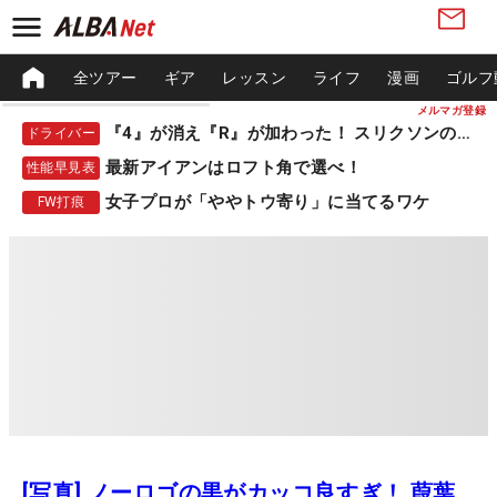
全ツアー
ギア
レッスン
ライフ
漫画
ゴルフ
メルマガ登録
『4』が消え『R』が加わった！ スリクソンの新作
ドライバー
最新アイアンはロフト角で選べ！
性能早見表
女子プロが「ややトウ寄り」に当てるワケ
FW打痕
[写真] ノーロゴの黒がカッコ良すぎ！ 葭葉