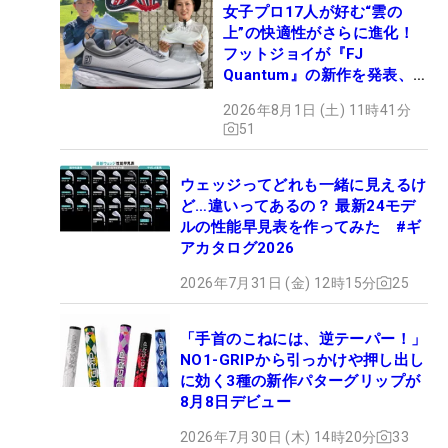
女子プロ17人が好む“雲の
上”の快適性がさらに進化！
フットジョイが『FJ
Quantum』の新作を発表、8
月7日デビュー
2026年8月1日 (土) 11時41分
51
ウェッジってどれも一緒に見えるけ
ど…違いってあるの？ 最新24モデ
ルの性能早見表を作ってみた #ギ
アカタログ2026
2026年7月31日 (金) 12時15分
25
「手首のこねには、逆テーパー！」
NO1-GRIPから引っかけや押し出し
に効く3種の新作パターグリップが
8月8日デビュー
2026年7月30日 (木) 14時20分
33