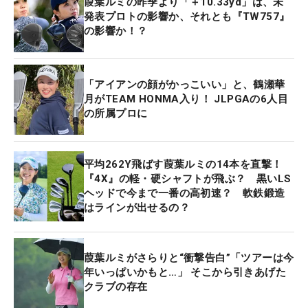
葭葉ルミの昨季より「＋10.33yd」は、未
発表プロトの影響か、それとも『TW757』
の影響か！？
「アイアンの顔がかっこいい」と、鶴瀬華
月がTEAM HONMA入り！ JLPGAの6人目
の所属プロに
平均262Y飛ばす葭葉ルミの14本を直撃！
『4X』の軽・硬シャフトが飛ぶ？ 黒いLS
ヘッドで今まで一番の高初速？ 軟鉄鍛造
はラインが出せるの？
葭葉ルミがさらりと“衝撃告白”「ツアーは今
年いっぱいかもと…」 そこから引きあげた
クラブの存在