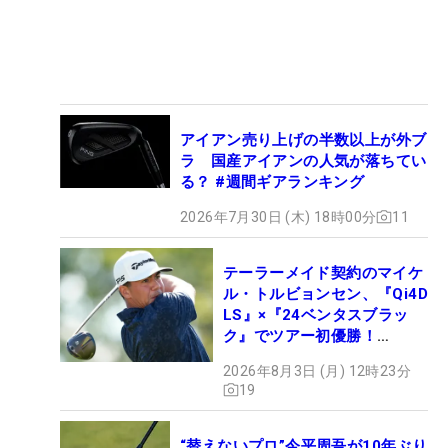
アイアン売り上げの半数以上が外ブ
ラ 国産アイアンの人気が落ちてい
る？ #週間ギアランキング
2026年7月30日 (木) 18時00分
11
テーラーメイド契約のマイケ
ル・トルビョンセン、『Qi4D
LS』×『24ベンタスブラッ
ク』でツアー初優勝！
【WITB】
2026年8月3日 (月) 12時23分
19
“替えないプロ”今平周吾が10年ぶり