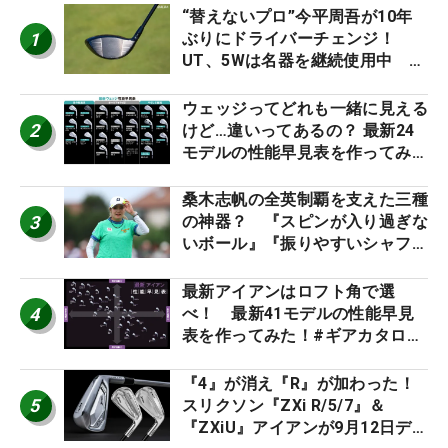
“替えないプロ”今平周吾が10年
1
ぶりにドライバーチェンジ！
UT、5Wは名器を継続使用中 #
男子プロセッティング
ウェッジってどれも一緒に見える
2
けど…違いってあるの？ 最新24
モデルの性能早見表を作ってみ
た #ギアカタログ2026
桑木志帆の全英制覇を支えた三種
3
の神器？ 『スピンが入り過ぎな
いボール』『振りやすいシャフ
ト』『真っすぐ飛ぶドライバ
ー』 #女子プロセッティング
最新アイアンはロフト角で選
4
べ！ 最新41モデルの性能早見
表を作ってみた！#ギアカタログ
2026
『4』が消え『R』が加わった！
5
スリクソン『ZXi R/5/7』＆
『ZXiU』アイアンが9月12日デ