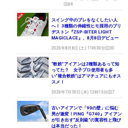
ュー
64
スイング中のブレをなくしたい人
へ！ 3種類の伸縮性ヒモ採用のブリ
ヂストン『ZSP-BITER LIGHT
MAGICLACE』、8月8日デビュー
2026年8月8日 (土) 11時30分
30
“軟鉄”アイアンは2種類あるって知
ってた？ 女子プロ使用者も多
い“複合軟鉄”はアマチュアにもオス
スメ！
2026年7月30日 (木) 12時15分
7
古いアイアンで「90の壁」に悩む
男が激変！PING『G740』アイアン
が引き出す“反則級”の寛容性と飛び
は本当だった！