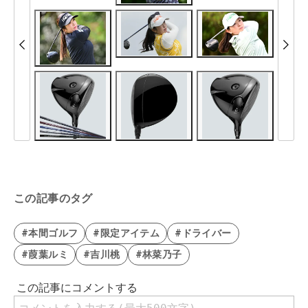
この記事のタグ
#本間ゴルフ
#限定アイテム
#ドライバー
#葭葉ルミ
#吉川桃
#林菜乃子