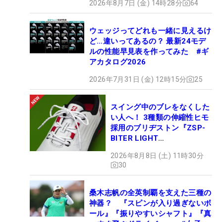
2026年8月7日 (金) 14時28分
64
ウェッジってどれも一緒に見えるけ
ど…違いってあるの？ 最新24モデ
ルの性能早見表を作ってみた #ギ
アカタログ2026
2026年7月31日 (金) 12時15分
25
スイング中のブレをなくした
い人へ！ 3種類の伸縮性ヒモ
採用のブリヂストン『ZSP-
BITER LIGHT
MAGICLACE』、8月8日デビ
2026年8月8日 (土) 11時30分
ュー
30
桑木志帆の全英制覇を支えた三種の
神器？ 『スピンが入り過ぎないボ
ール』『振りやすいシャフト』『真