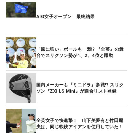
AIG女子オープン 最終結果
「風に強い」ボールも一因!? 『全英』の舞
台でスリクソン勢が1、2、4位と躍動
国内メーカーも『ミニドラ』参戦!? スリク
ソン『ZXi LS Mini』が適合リスト登録
全英女子で快進撃！ 山下美夢有と竹田麗
央は、同じ軟鉄アイアンを使用していた！