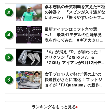
た #ギアカタログ2026
桑木志帆の全英制覇を支えた三種
3
の神器？ 『スピンが入り過ぎな
いボール』『振りやすいシャフ
ト』『真っすぐ飛ぶドライバ
ー』 #女子プロセッティング
最新アイアンはロフト角で選
4
べ！ 最新41モデルの性能早見
表を作ってみた！#ギアカタログ
2026
『4』が消え『R』が加わった！
5
スリクソン『ZXi R/5/7』＆
『ZXiU』アイアンが9月12日デ
ビュー
女子プロ17人が好む“雲の上”の
6
快適性がさらに進化！ フットジ
ョイが『FJ Quantum』の新作を
発表、8月7日デビュー
ランキングをもっと見る