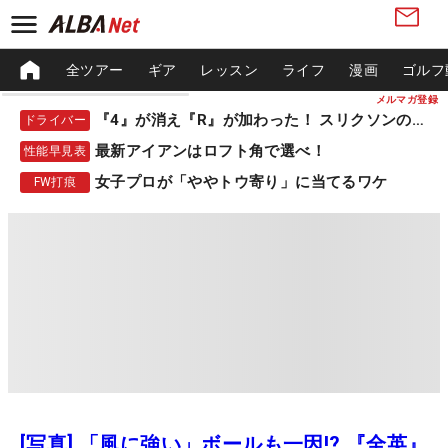
全ツアー
ギア
レッスン
ライフ
漫画
ゴルフ
メルマガ登録
『4』が消え『R』が加わった！ スリクソンの新作
ドライバー
最新アイアンはロフト角で選べ！
性能早見表
女子プロが「ややトウ寄り」に当てるワケ
FW打痕
[写真] 「風に強い」ボールも一因!? 『全英』