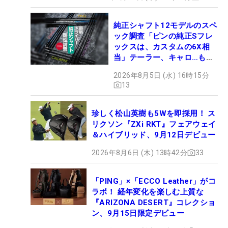
純正シャフト12モデルのスペ
ック調査「ピンの純正Sフレ
ックスは、カスタムの6X相
当」テーラー、キャロ…もチ
ェック！
2026年8月5日 (水) 16時15分
13
珍しく松山英樹も5Wを即採用！ ス
リクソン『ZXi RKT』フェアウェイ
＆ハイブリッド、9月12日デビュー
2026年8月6日 (木) 13時42分
33
「PING」×「ECCO Leather」がコ
ラボ！ 経年変化を楽しむ上質な
『ARIZONA DESERT』コレクショ
ン、9月15日限定デビュー