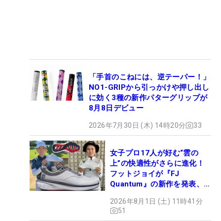
「手首のこねには、逆テーパー！」
NO1-GRIPから引っかけや押し出し
に効く3種の新作パターグリップが
8月8日デビュー
2026年7月30日 (木) 14時20分
33
女子プロ17人が好む“雲の
上”の快適性がさらに進化！
フットジョイが『FJ
Quantum』の新作を発表、8
月7日デビュー
2026年8月1日 (土) 11時41分
51