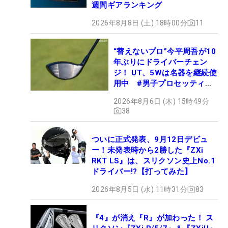
週間ギアランキング
2026年8月8日 (土) 18時00分
11
“替えないプロ”今平周吾が10
年ぶりにドライバーチェン
ジ！ UT、5Wは名器を継続使
用中 #男子プロセッティン
グ
2026年8月6日 (木) 15時49分
38
ついに正式発表、9月12日デビュ
ー！未発表時から2勝した『ZXi
RKT LS』は、スリクソン史上No.1
ドライバー!?【打ってみた】
2026年8月5日 (水) 11時31分
83
『4』が消え『R』が加わった！ ス