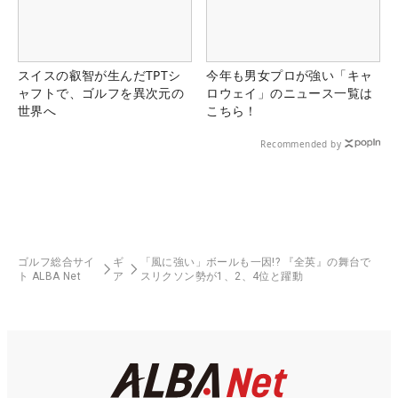
スイスの叡智が生んだTPTシ
今年も男女プロが強い「キャ
ャフトで、ゴルフを異次元の
ロウェイ」のニュース一覧は
世界へ
こちら！
Recommended by
ゴルフ総合サイ
ギ
「風に強い」ボールも一因!? 『全英』の舞台で
ト ALBA Net
ア
スリクソン勢が1、2、4位と躍動