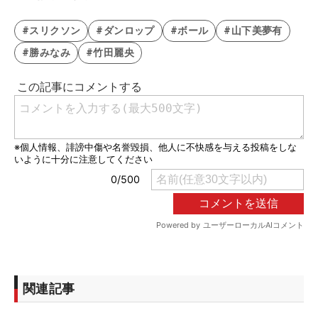
#スリクソン
#ダンロップ
#ボール
#山下美夢有
#勝みなみ
#竹田麗央
関連記事