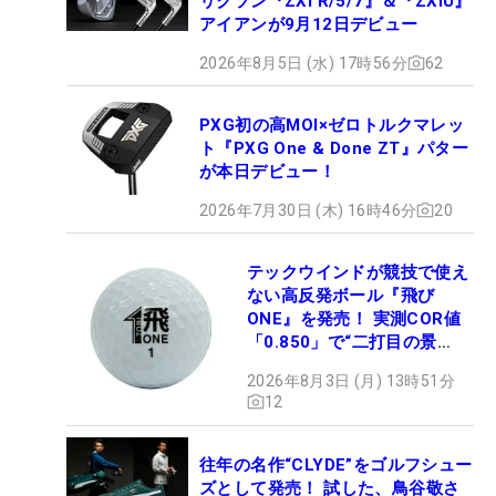
リクソン『ZXi R/5/7』＆『ZXiU』
アイアンが9月12日デビュー
2026年8月5日 (水) 17時56分
62
PXG初の高MOI×ゼロトルクマレッ
ト『PXG One & Done ZT』パター
が本日デビュー！
2026年7月30日 (木) 16時46分
20
テックウインドが競技で使え
ない高反発ボール『飛び
ONE』を発売！ 実測COR値
「0.850」で“二打目の景
色”が劇的に変わる!?
2026年8月3日 (月) 13時51分
12
往年の名作“CLYDE”をゴルフシュー
ズとして発売！ 試した、鳥谷敬さ