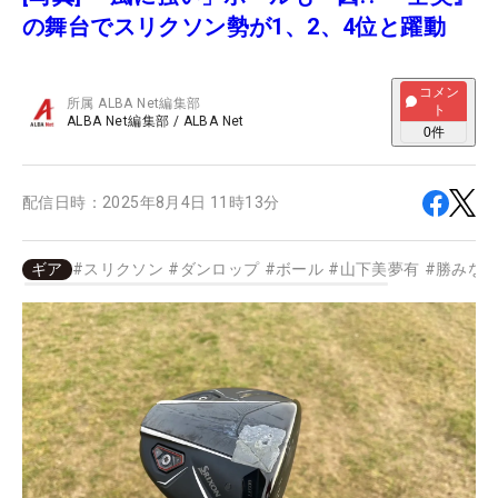
の舞台でスリクソン勢が1、2、4位と躍動
コメン
所属
ALBA Net編集部
ト
ALBA Net編集部
/
ALBA Net
0
件
配信日時：
2025年8月4日 11時13分
ギア
#
スリクソン
#
ダンロップ
#
ボール
#
山下美夢有
#
勝みな