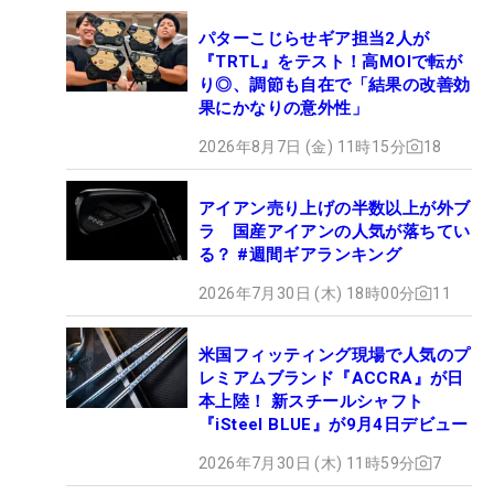
パターこじらせギア担当2人が
『TRTL』をテスト！高MOIで転が
り◎、調節も自在で「結果の改善効
果にかなりの意外性」
2026年8月7日 (金) 11時15分
18
アイアン売り上げの半数以上が外ブ
ラ 国産アイアンの人気が落ちてい
る？ #週間ギアランキング
2026年7月30日 (木) 18時00分
11
米国フィッティング現場で人気のプ
レミアムブランド『ACCRA』が日
本上陸！ 新スチールシャフト
『iSteel BLUE』が9月4日デビュー
2026年7月30日 (木) 11時59分
7