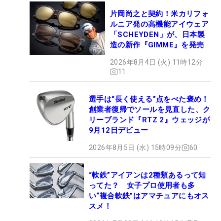
片岡尚之と契約！米カリフォ
ルニア発の高機能アイウェア
「SCHEYDEN」が、日本製
造の新作『GIMME』を発売
2026年8月4日 (火) 11時12分
11
選手は“長く使える”点をべた褒め！
創業者復帰でソールを見直した、ク
リーブランド『RTZ 2』ウェッジが
9月12日デビュー
2026年8月5日 (水) 15時09分
60
“軟鉄”アイアンは2種類あるって知
ってた？ 女子プロ使用者も多
い“複合軟鉄”はアマチュアにもオス
スメ！