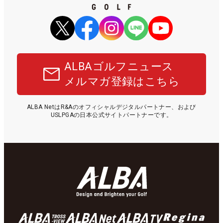
ALBAゴルフニュース
メルマガ登録はこちら
ALBA NetはR&Aのオフィシャルデジタルパートナー、および
USLPGAの日本公式サイトパートナーです。