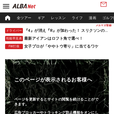
全ツアー
ギア
レッスン
ライフ
漫画
ゴルフ
メルマガ登録
『4』が消え『R』が加わった！ スリクソンの新作
ドライバー
最新アイアンはロフト角で選べ！
性能早見表
女子プロが「ややトウ寄り」に当てるワケ
FW打痕
このページが表示されるお客様へ
ページを更新するとサイトの閲覧を続けることがで
きます。
広告ブロッカーやトラッキング防止機能をオンにし