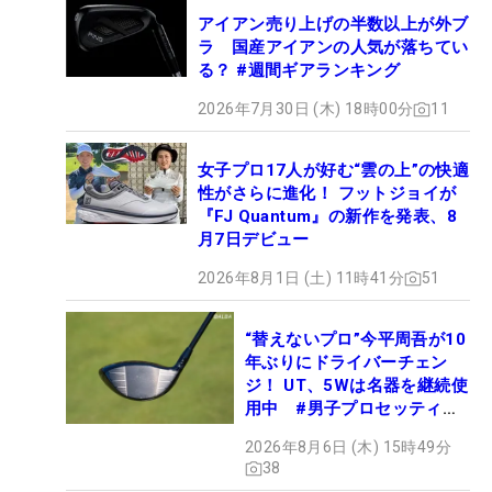
アイアン売り上げの半数以上が外ブ
ラ 国産アイアンの人気が落ちてい
る？ #週間ギアランキング
2026年7月30日 (木) 18時00分
11
女子プロ17人が好む“雲の上”の快適
性がさらに進化！ フットジョイが
『FJ Quantum』の新作を発表、8
月7日デビュー
2026年8月1日 (土) 11時41分
51
“替えないプロ”今平周吾が10
年ぶりにドライバーチェン
ジ！ UT、5Wは名器を継続使
用中 #男子プロセッティン
グ
2026年8月6日 (木) 15時49分
38