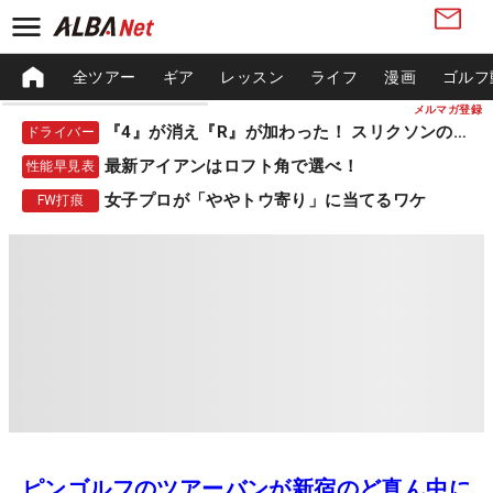
全ツアー
ギア
レッスン
ライフ
漫画
ゴルフ
メルマガ登録
『4』が消え『R』が加わった！ スリクソンの新作
ドライバー
最新アイアンはロフト角で選べ！
性能早見表
女子プロが「ややトウ寄り」に当てるワケ
FW打痕
ピンゴルフのツアーバンが新宿のど真ん中に