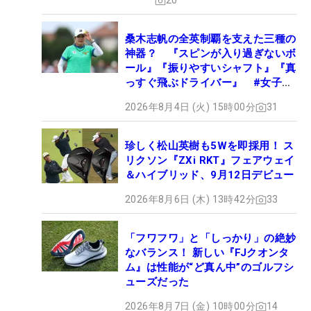
20
桑木志帆の全英制覇を支えた三種の
神器？ 『スピンが入り過ぎないボ
ール』『振りやすいシャフト』『真
っすぐ飛ぶドライバー』 #女子プ
ロセッティング
2026年8月4日 (火) 15時00分
31
珍しく松山英樹も5Wを即採用！ ス
リクソン『ZXi RKT』フェアウェイ
＆ハイブリッド、9月12日デビュー
2026年8月6日 (木) 13時42分
33
「フワフワ」と「しっかり」の絶妙
なバランス！ 新しい『FJクオンタ
ム』は性能が“ど真ん中”のゴルフシ
ューズだった
2026年8月7日 (金) 10時00分
14