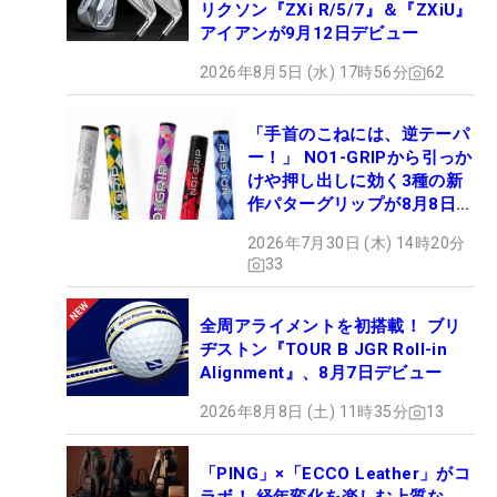
リクソン『ZXi R/5/7』＆『ZXiU』
アイアンが9月12日デビュー
2026年8月5日 (水) 17時56分
62
「手首のこねには、逆テーパ
ー！」 NO1-GRIPから引っか
けや押し出しに効く3種の新
作パターグリップが8月8日デ
ビュー
2026年7月30日 (木) 14時20分
33
全周アライメントを初搭載！ ブリ
ヂストン『TOUR B JGR Roll-in
Alignment』、8月7日デビュー
2026年8月8日 (土) 11時35分
13
「PING」×「ECCO Leather」がコ