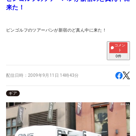
来た！
ピンゴルフのツアーバンが新宿のど真ん中に来た！
コメン
ト
0
件
配信日時：
2009年9月11日 14時43分
ギア