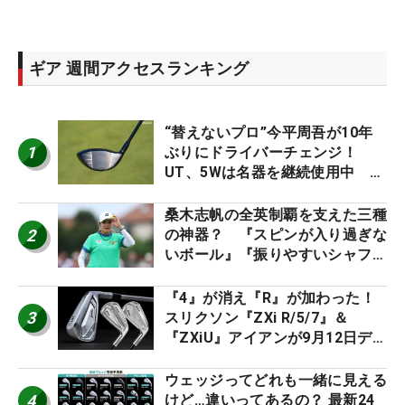
ギア 週間アクセスランキング
“替えないプロ”今平周吾が10年
1
ぶりにドライバーチェンジ！
UT、5Wは名器を継続使用中 #
男子プロセッティング
桑木志帆の全英制覇を支えた三種
2
の神器？ 『スピンが入り過ぎな
いボール』『振りやすいシャフ
ト』『真っすぐ飛ぶドライバ
ー』 #女子プロセッティング
『4』が消え『R』が加わった！
3
スリクソン『ZXi R/5/7』＆
『ZXiU』アイアンが9月12日デ
ビュー
ウェッジってどれも一緒に見える
4
けど…違いってあるの？ 最新24