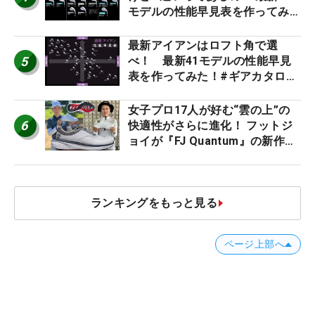
モデルの性能早見表を作ってみ
た #ギアカタログ2026
最新アイアンはロフト角で選
5
べ！ 最新41モデルの性能早見
表を作ってみた！#ギアカタログ
2026
女子プロ17人が好む“雲の上”の
6
快適性がさらに進化！ フットジ
ョイが『FJ Quantum』の新作を
発表、8月7日デビュー
ランキングをもっと見る
ページ上部へ