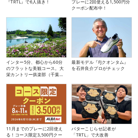
『TRTL』で6人抜き！
プレーに2回使える1,500円分
クーポン配布中！
インター5分、都心から60分
最新モデル『FJクオンタム』
のフラットな美観コース。大
を石井良介プロがチェック
栄カントリー俱楽部（千葉
県）
11月までのプレーに2回使え
パターこじらせ記者が
る！コース限定3,500円クー
「TRTL」で大改善