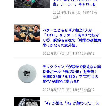
当」テーラー、キャロ…もチ
ェック！
2026年8月5日 (水) 16時15分
13
パターこじらせギア担当2人が
『TRTL』をテスト！高MOIで転が
り◎、調節も自在で「結果の改善効
果にかなりの意外性」
2026年8月7日 (金) 11時15分
18
テックウインドが競技で使えない高
反発ボール『飛びONE』を発売！
実測COR値「0.850」で“二打目の
景色”が劇的に変わる!?
2026年8月3日 (月) 13時51分
12
『4』が消え『R』が加わった！ ス