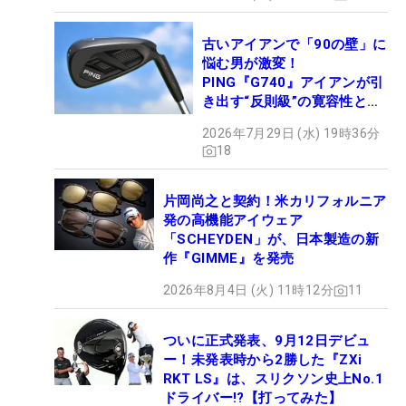
古いアイアンで「90の壁」に
悩む男が激変！
PING『G740』アイアンが引
き出す“反則級”の寛容性と飛
びは本当だった！
2026年7月29日 (水) 19時36分
18
片岡尚之と契約！米カリフォルニア
発の高機能アイウェア
「SCHEYDEN」が、日本製造の新
作『GIMME』を発売
2026年8月4日 (火) 11時12分
11
ついに正式発表、9月12日デビュ
ー！未発表時から2勝した『ZXi
RKT LS』は、スリクソン史上No.1
ドライバー!?【打ってみた】