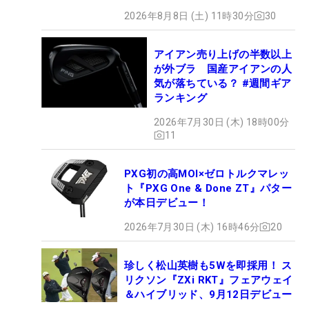
2026年8月8日 (土) 11時30分
30
アイアン売り上げの半数以上
が外ブラ 国産アイアンの人
気が落ちている？ #週間ギア
ランキング
2026年7月30日 (木) 18時00分
11
PXG初の高MOI×ゼロトルクマレッ
ト『PXG One & Done ZT』パター
が本日デビュー！
2026年7月30日 (木) 16時46分
20
珍しく松山英樹も5Wを即採用！ ス
リクソン『ZXi RKT』フェアウェイ
＆ハイブリッド、9月12日デビュー