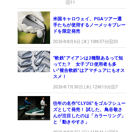
11
米国キャロウェイ、PGAツアー選
手たちが使用するノーメッキブレー
ドを限定発売
2026年8月6日 (木) 10時37分
33
“軟鉄”アイアンは2種類あるって知
ってた？ 女子プロ使用者も多
い“複合軟鉄”はアマチュアにもオス
スメ！
2026年7月30日 (木) 12時15分
7
往年の名作“CLYDE”をゴルフシュー
ズとして発売！ 試した、鳥谷敬さ
んが注目したのは「カラーリング」
と「動きやすさ」