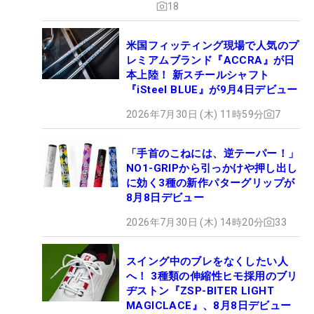
18
米国フィッティング現場で人気のプ
レミアムブランド『ACCRA』が日
本上陸！ 新スチールシャフト
『iSteel BLUE』が9月4日デビュー
2026年7月30日 (木) 11時59分
7
「手首のこねには、逆テーパー！」
NO1-GRIPから引っかけや押し出し
に効く3種の新作パターグリップが
8月8日デビュー
2026年7月30日 (木) 14時20分
33
スイング中のブレをなくしたい人
へ！ 3種類の伸縮性ヒモ採用のブリ
ヂストン『ZSP-BITER LIGHT
MAGICLACE』、8月8日デビュー