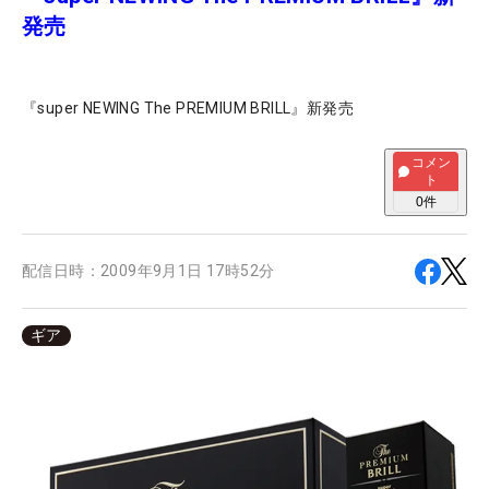
発売
『super NEWING The PREMIUM BRILL』新発売
コメン
ト
0
件
配信日時：
2009年9月1日 17時52分
ギア