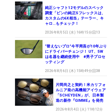
純正シャフト12モデルのスペック
調査「ピンの純正Sフレックスは、
カスタムの6X相当」テーラー、キ
ャロ…もチェック！
2026年8月5日 (水) 16時15分
13
“替えないプロ”今平周吾が10年ぶり
にドライバーチェンジ！ UT、5W
は名器を継続使用中 #男子プロセ
ッティング
2026年8月6日 (木) 15時49分
38
片岡尚之と契約！米カリフォ
ルニア発の高機能アイウェア
「SCHEYDEN」が、日本製
造の新作『GIMME』を発売
2026年8月4日 (火) 11時12分