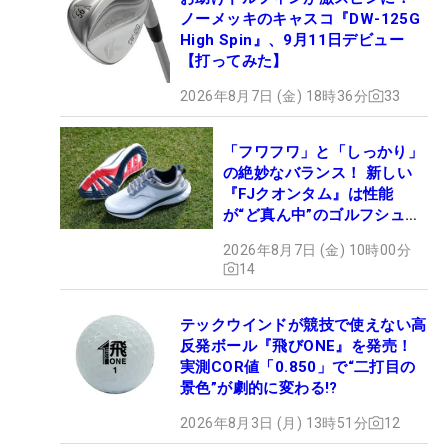
ノーメッキのキャスコ『DW-125G
High Spin』、9月11日デビュー
【打ってみた】
2026年8月7日 (金) 18時36分
33
「フワフワ」と「しっかり」
の絶妙なバランス！ 新しい
『FJクオンタム』は性能
が“ど真ん中”のゴルフシュー
ズだった
2026年8月7日 (金) 10時00分
14
テックウインドが競技で使えない高
反発ボール『飛びONE』を発売！
実測COR値「0.850」で“二打目の
景色”が劇的に変わる!?
2026年8月3日 (月) 13時51分
12