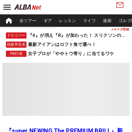
全ツアー
ギア
レッスン
ライフ
漫画
ゴルフ
メルマガ登録
『4』が消え『R』が加わった！ スリクソンの新作
ドライバー
最新アイアンはロフト角で選べ！
性能早見表
女子プロが「ややトウ寄り」に当てるワケ
FW打痕
『super NEWING The PREMIUM BRILL』新