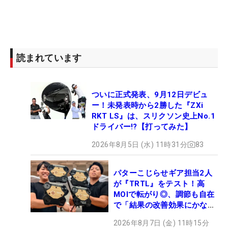
読まれています
ついに正式発表、9月12日デビュ
ー！未発表時から2勝した『ZXi
RKT LS』は、スリクソン史上No.1
ドライバー!?【打ってみた】
2026年8月5日 (水) 11時31分
83
パターこじらせギア担当2人
が『TRTL』をテスト！高
MOIで転がり◎、調節も自在
で「結果の改善効果にかなり
の意外性」
2026年8月7日 (金) 11時15分