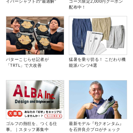
イバーシャフトの“最適解”
コース限定2,000円クーポン
配布中！
パターこじらせ記者が
猛暑を乗り切る！ こだわり機
「TRTL」で大改善
能派パンツ4選
ゴルフの熱狂を、つくる仕
最新モデル『FJクオンタム』
事。｜スタッフ募集中
を石井良介プロがチェック