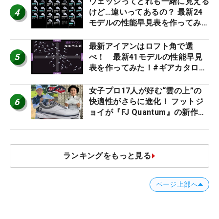
ウェッジってどれも一緒に見える
4
けど…違いってあるの？ 最新24
モデルの性能早見表を作ってみ
た #ギアカタログ2026
最新アイアンはロフト角で選
5
べ！ 最新41モデルの性能早見
表を作ってみた！#ギアカタログ
2026
女子プロ17人が好む“雲の上”の
6
快適性がさらに進化！ フットジ
ョイが『FJ Quantum』の新作を
発表、8月7日デビュー
ランキングをもっと見る
ページ上部へ