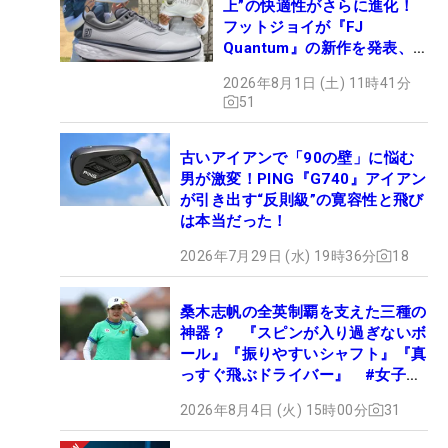
上”の快適性がさらに進化！
フットジョイが『FJ
Quantum』の新作を発表、8
月7日デビュー
2026年8月1日 (土) 11時41分
51
古いアイアンで「90の壁」に悩む
男が激変！PING『G740』アイアン
が引き出す“反則級”の寛容性と飛び
は本当だった！
2026年7月29日 (水) 19時36分
18
桑木志帆の全英制覇を支えた三種の
神器？ 『スピンが入り過ぎないボ
ール』『振りやすいシャフト』『真
っすぐ飛ぶドライバー』 #女子プ
ロセッティング
2026年8月4日 (火) 15時00分
31