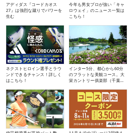
アディダス『コードカオス
今年も男女プロが強い「キャ
27』は強烈な蹴りでパワーを
ロウェイ」のニュース一覧は
生む
こちら！
ネクストヒロイン選手とラウ
インター5分、都心から60分
ンドできるチャンス！詳しく
のフラットな美観コース。大
はこちら！
栄カントリー俱楽部（千葉
県）
仲宗根澄香が平均パット数
11月までのプレーに2回使え