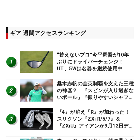
ギア 週間アクセスランキング
“替えないプロ”今平周吾が10年
1
ぶりにドライバーチェンジ！
UT、5Wは名器を継続使用中 #
男子プロセッティング
桑木志帆の全英制覇を支えた三種
2
の神器？ 『スピンが入り過ぎな
いボール』『振りやすいシャフ
ト』『真っすぐ飛ぶドライバ
ー』 #女子プロセッティング
『4』が消え『R』が加わった！
3
スリクソン『ZXi R/5/7』＆
『ZXiU』アイアンが9月12日デ
ビュー