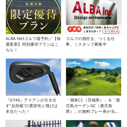
ALBA Netゴルフ場予約／【毎
ゴルフの熱狂を、つくる仕
週更新】特別優待プランはこ
事。｜スタッフ募集中
ちら！
『G740』アイアンが引き出
「潮来CC（茨城県）」＆「鹿
す“反則級”の寛容性と飛びは
児島ガーデンGC（鹿児島
本当だった！
県）」の無料プレー券が当た
る！！