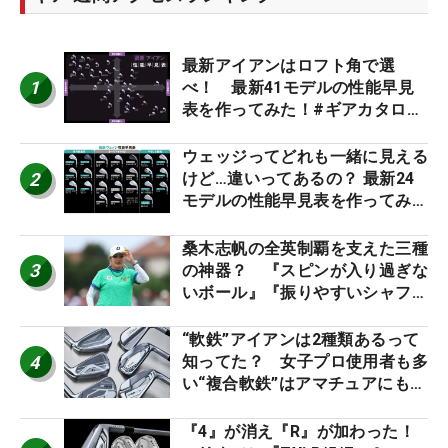
最新アイアンはロフト角で選
1
べ！ 最新41モデルの性能早見
表を作ってみた！#ギアカタログ
2026
ウェッジってどれも一緒に見える
2
けど…違いってあるの？ 最新24
モデルの性能早見表を作ってみ
た #ギアカタログ2026
桑木志帆の全英制覇を支えた三種
3
の神器？ 『スピンが入り過ぎな
いボール』『振りやすいシャフ
ト』『真っすぐ飛ぶドライバ
ー』 #女子プロセッティング
“軟鉄”アイアンは2種類あるって
4
知ってた？ 女子プロ使用者も多
い“複合軟鉄”はアマチュアにもオ
ススメ！
『4』が消え『R』が加わった！