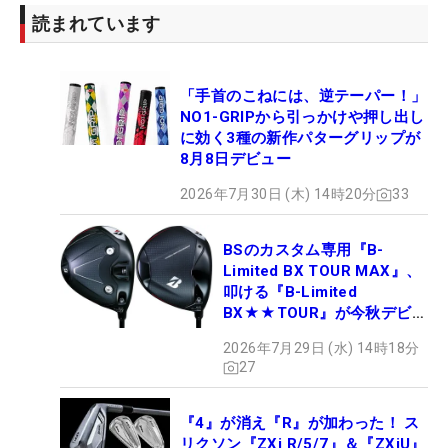
読まれています
「手首のこねには、逆テーパー！」
NO1-GRIPから引っかけや押し出し
に効く3種の新作パターグリップが
8月8日デビュー
2026年7月30日 (木) 14時20分
33
BSのカスタム専用『B-
Limited BX TOUR MAX』、
叩ける『B-Limited
BX★★TOUR』が今秋デビュ
ー
2026年7月29日 (水) 14時18分
27
『4』が消え『R』が加わった！ ス
リクソン『ZXi R/5/7』＆『ZXiU』