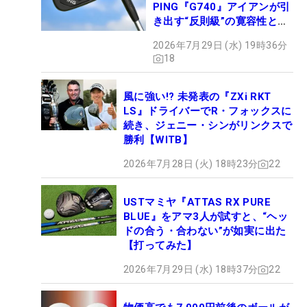
PING『G740』アイアンが引
き出す“反則級”の寛容性と飛
びは本当だった！
2026年7月29日 (水) 19時36分
18
風に強い!? 未発表の『ZXi RKT
LS』ドライバーでR・フォックスに
続き、ジェニー・シンがリンクスで
勝利【WITB】
2026年7月28日 (火) 18時23分
22
USTマミヤ『ATTAS RX PURE
BLUE』をアマ3人が試すと、“ヘッ
ドの合う・合わない”が如実に出た
【打ってみた】
2026年7月29日 (水) 18時37分
22