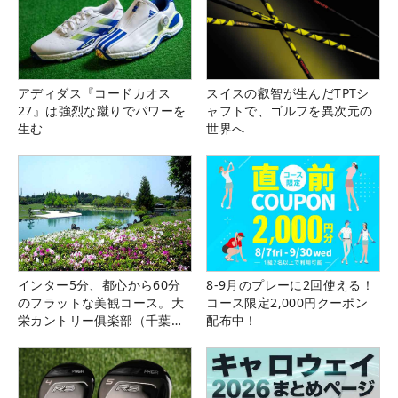
アディダス『コードカオス
スイスの叡智が生んだTPTシ
27』は強烈な蹴りでパワーを
ャフトで、ゴルフを異次元の
生む
世界へ
インター5分、都心から60分
8-9月のプレーに2回使える！
のフラットな美観コース。大
コース限定2,000円クーポン
栄カントリー俱楽部（千葉
配布中！
県）