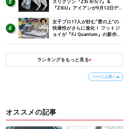
5
スリクソン『ZXi R/5/7』＆
『ZXiU』アイアンが9月12日デ
ビュー
女子プロ17人が好む“雲の上”の
6
快適性がさらに進化！ フットジ
ョイが『FJ Quantum』の新作を
発表、8月7日デビュー
ランキングをもっと見る
ページ上部へ
オススメの記事