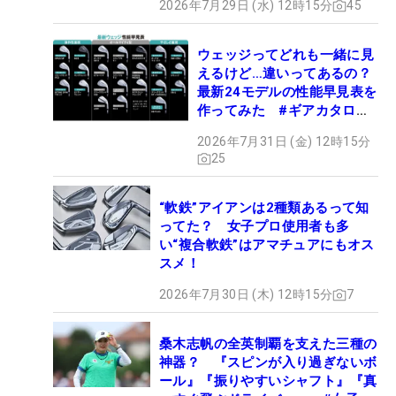
2026年7月29日 (水) 12時15分
45
ウェッジってどれも一緒に見
えるけど…違いってあるの？
最新24モデルの性能早見表を
作ってみた #ギアカタログ
2026
2026年7月31日 (金) 12時15分
25
“軟鉄”アイアンは2種類あるって知
ってた？ 女子プロ使用者も多
い“複合軟鉄”はアマチュアにもオス
スメ！
2026年7月30日 (木) 12時15分
7
桑木志帆の全英制覇を支えた三種の
神器？ 『スピンが入り過ぎないボ
ール』『振りやすいシャフト』『真