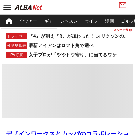
全ツアー
ギア
レッスン
ライフ
漫画
ゴルフ
メルマガ登録
『4』が消え『R』が加わった！ スリクソンの新作
ドライバー
最新アイアンはロフト角で選べ！
性能早見表
女子プロが「ややトウ寄り」に当てるワケ
FW打痕
デザインワークスとカッパのコラボレーショ