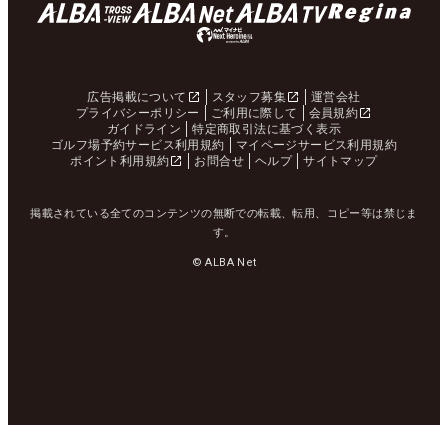
広告掲載について
スタッフ募集
運営会社
プライバシーポリシー
ご利用に際して
会員規約
ガイドライン
特定商取引法に基づく表示
ゴルフ場予約サービス利用規約
マイページサービス利用規約
ポイント利用規約
お問合せ
ヘルプ
サイトマップ
掲載されている全てのコンテンツの無断での転載、転用、コピー等は禁じま
す。
© ALBA Net