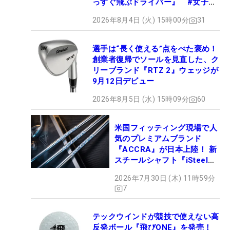
っすぐ飛ぶドライバー』 #女子プ
ロセッティング
2026年8月4日 (火) 15時00分
31
選手は“長く使える”点をべた褒め！
創業者復帰でソールを見直した、ク
リーブランド『RTZ 2』ウェッジが
9月12日デビュー
2026年8月5日 (水) 15時09分
60
米国フィッティング現場で人
気のプレミアムブランド
『ACCRA』が日本上陸！ 新
スチールシャフト『iSteel
BLUE』が9月4日デビュー
2026年7月30日 (木) 11時59分
7
テックウインドが競技で使えない高
反発ボール『飛びONE』を発売！