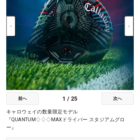
1
/
25
前へ
次へ
キャロウェイの数量限定モデル
『QUANTUM♢♢♢MAXドライバー スタジアムグロ
ー』