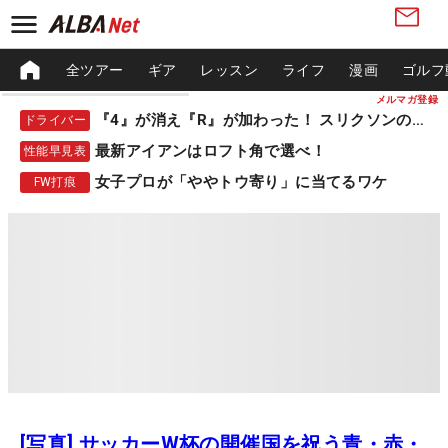
全ツアー
ギア
レッスン
ライフ
漫画
ゴルフ
メルマガ登録
『4』が消え『R』が加わった！ スリクソンの新作
ドライバー
最新アイアンはロフト角で選べ！
性能早見表
女子プロが「ややトウ寄り」に当てるワケ
FW打痕
[写真] サッカーW杯の開催国を祝う青・赤・