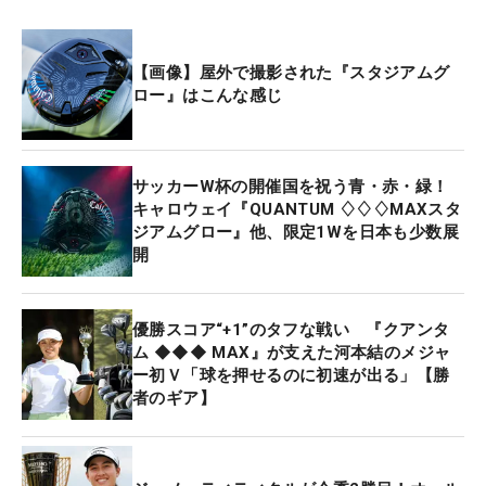
【画像】屋外で撮影された『スタジアムグ
ロー』はこんな感じ
サッカーW杯の開催国を祝う青・赤・緑！
キャロウェイ『QUANTUM ♢♢♢MAXスタ
ジアムグロー』他、限定1Wを日本も少数展
開
優勝スコア“+1”のタフな戦い 『クアンタ
ム ◆◆◆ MAX』が支えた河本結のメジャ
ー初Ｖ「球を押せるのに初速が出る」【勝
者のギア】