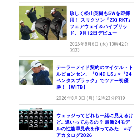
珍しく松山英樹も5Wを即採
用！ スリクソン『ZXi RKT』
フェアウェイ＆ハイブリッ
ド、9月12日デビュー
2026年8月6日 (木) 13時42分
33
テーラーメイド契約のマイケル・ト
ルビョンセン、『Qi4D LS』×『24
ベンタスブラック』でツアー初優
勝！【WITB】
2026年8月3日 (月) 12時23分
19
ウェッジってどれも一緒に見えるけ
ど…違いってあるの？ 最新24モデ
ルの性能早見表を作ってみた #ギ
アカタログ2026