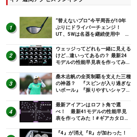
“替えないプロ”今平周吾が10年
1
ぶりにドライバーチェンジ！
UT、5Wは名器を継続使用中 #
男子プロセッティング
ウェッジってどれも一緒に見える
2
けど…違いってあるの？ 最新24
モデルの性能早見表を作ってみ
た #ギアカタログ2026
桑木志帆の全英制覇を支えた三種
3
の神器？ 『スピンが入り過ぎな
いボール』『振りやすいシャフ
ト』『真っすぐ飛ぶドライバ
ー』 #女子プロセッティング
最新アイアンはロフト角で選
4
べ！ 最新41モデルの性能早見
表を作ってみた！#ギアカタログ
2026
『4』が消え『R』が加わった！