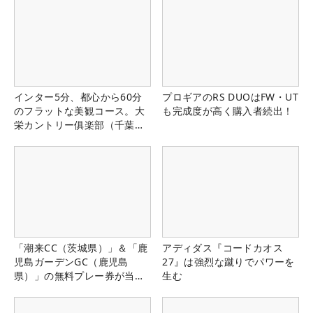
インター5分、都心から60分
プロギアのRS DUOはFW・UT
のフラットな美観コース。大
も完成度が高く購入者続出！
栄カントリー俱楽部（千葉
県）
「潮来CC（茨城県）」＆「鹿
アディダス『コードカオス
児島ガーデンGC（鹿児島
27』は強烈な蹴りでパワーを
県）」の無料プレー券が当た
生む
る！！