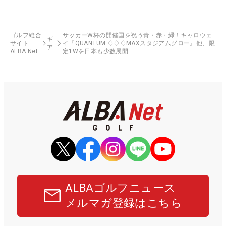
ゴルフ総合
サッカーW杯の開催国を祝う青・赤・緑！キャロウェ
ギ
サイト
イ『QUANTUM ♢♢♢MAXスタジアムグロー』他、限
ア
ALBA Net
定1Wを日本も少数展開
ALBAゴルフニュース
メルマガ登録はこちら