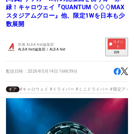
緑！キャロウェイ『QUANTUM ♢♢♢MAX
スタジアムグロー』他、限定1Wを日本も少
数展開
コメン
所属
ALBA Net編集部
ト
ALBA Net編集部
/
ALBA Net
0
件
配信日時：
2026年5月14日 16時39分
ギア
#
キャロウェイ
#
ドライバー
#
ミニドライバー
#
限定アイ