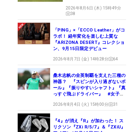
グ
2026年8月6日 (木) 15時49分
38
「PING」×「ECCO Leather」がコ
ラボ！ 経年変化を楽しむ上質な
『ARIZONA DESERT』コレクショ
ン、9月15日限定デビュー
2026年8月7日 (金) 14時28分
64
桑木志帆の全英制覇を支えた三種の
神器？ 『スピンが入り過ぎないボ
ール』『振りやすいシャフト』『真
っすぐ飛ぶドライバー』 #女子プ
ロセッティング
2026年8月4日 (火) 15時00分
31
『4』が消え『R』が加わった！ ス
リクソン『ZXi R/5/7』＆『ZXiU』