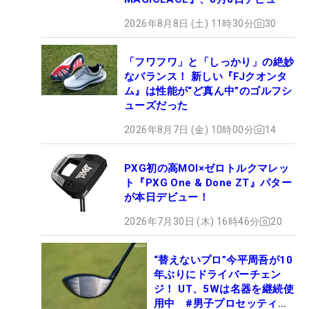
2026年8月8日 (土) 11時30分
30
「フワフワ」と「しっかり」の絶妙
なバランス！ 新しい『FJクオンタ
ム』は性能が“ど真ん中”のゴルフシ
ューズだった
2026年8月7日 (金) 10時00分
14
PXG初の高MOI×ゼロトルクマレッ
ト『PXG One & Done ZT』パター
が本日デビュー！
2026年7月30日 (木) 16時46分
20
“替えないプロ”今平周吾が10
年ぶりにドライバーチェン
ジ！ UT、5Wは名器を継続使
用中 #男子プロセッティン