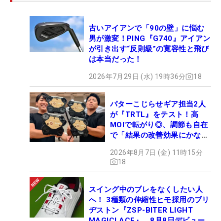
古いアイアンで「90の壁」に悩む
男が激変！PING『G740』アイアン
が引き出す“反則級”の寛容性と飛び
は本当だった！
2026年7月29日 (水) 19時36分
18
パターこじらせギア担当2人
が『TRTL』をテスト！高
MOIで転がり◎、調節も自在
で「結果の改善効果にかなり
の意外性」
2026年8月7日 (金) 11時15分
18
スイング中のブレをなくしたい人
へ！ 3種類の伸縮性ヒモ採用のブリ
ヂストン『ZSP-BITER LIGHT
MAGICLACE』、8月8日デビュー