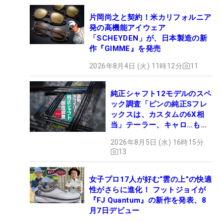
片岡尚之と契約！米カリフォルニア
発の高機能アイウェア
「SCHEYDEN」が、日本製造の新
作『GIMME』を発売
2026年8月4日 (火) 11時12分
11
純正シャフト12モデルのスペ
ック調査「ピンの純正Sフレ
ックスは、カスタムの6X相
当」テーラー、キャロ…もチ
ェック！
2026年8月5日 (水) 16時15分
13
女子プロ17人が好む“雲の上”の快適
性がさらに進化！ フットジョイが
『FJ Quantum』の新作を発表、8
月7日デビュー