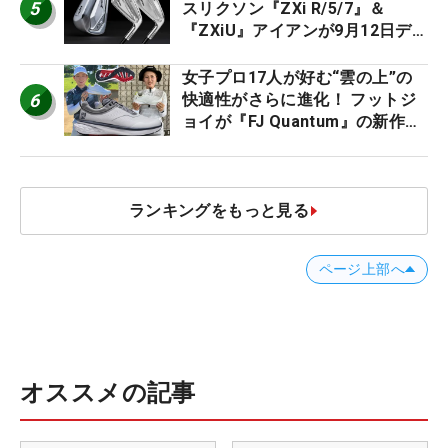
5
スリクソン『ZXi R/5/7』＆
『ZXiU』アイアンが9月12日デ
ビュー
女子プロ17人が好む“雲の上”の
6
快適性がさらに進化！ フットジ
ョイが『FJ Quantum』の新作を
発表、8月7日デビュー
ランキングをもっと見る
ページ上部へ
オススメの記事