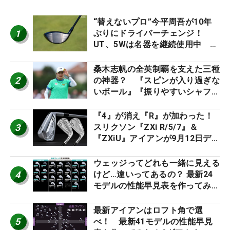
“替えないプロ”今平周吾が10年
1
ぶりにドライバーチェンジ！
UT、5Wは名器を継続使用中 #
男子プロセッティング
桑木志帆の全英制覇を支えた三種
2
の神器？ 『スピンが入り過ぎな
いボール』『振りやすいシャフ
ト』『真っすぐ飛ぶドライバ
ー』 #女子プロセッティング
『4』が消え『R』が加わった！
3
スリクソン『ZXi R/5/7』＆
『ZXiU』アイアンが9月12日デ
ビュー
ウェッジってどれも一緒に見える
4
けど…違いってあるの？ 最新24
モデルの性能早見表を作ってみ
た #ギアカタログ2026
最新アイアンはロフト角で選
5
べ！ 最新41モデルの性能早見