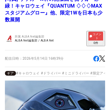
緑！キャロウェイ『QUANTUM ♢♢♢MAX
スタジアムグロー』他、限定1Wを日本も少
数展開
コメン
所属
ALBA Net編集部
ト
ALBA Net編集部
/
ALBA Net
0
件
配信日時：
2026年5月14日 16時39分
ギア
#
キャロウェイ
#
ドライバー
#
ミニドライバー
#
限定アイ