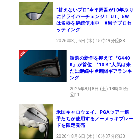
“替えないプロ”今平周吾が10年ぶり
にドライバーチェンジ！ UT、5W
は名器を継続使用中 #男子プロセ
ッティング
2026年8月6日 (木) 15時49分
38
話題の新作を抑えて『G440
K』が首位 “10Ｋ”人気は未
だに継続中 #週間ギアランキ
ング
2026年8月8日 (土) 18時00分
11
米国キャロウェイ、PGAツアー選
手たちが使用するノーメッキブレー
ドを限定発売
2026年8月6日 (木) 10時37分
33