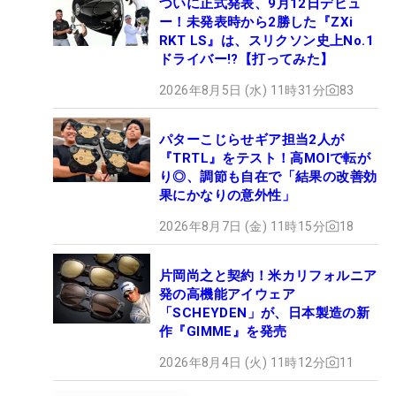
ついに正式発表、9月12日デビュ
ー！未発表時から2勝した『ZXi
RKT LS』は、スリクソン史上No.1
ドライバー!?【打ってみた】
2026年8月5日 (水) 11時31分
83
パターこじらせギア担当2人が
『TRTL』をテスト！高MOIで転が
り◎、調節も自在で「結果の改善効
果にかなりの意外性」
2026年8月7日 (金) 11時15分
18
片岡尚之と契約！米カリフォルニア
発の高機能アイウェア
「SCHEYDEN」が、日本製造の新
作『GIMME』を発売
2026年8月4日 (火) 11時12分
11