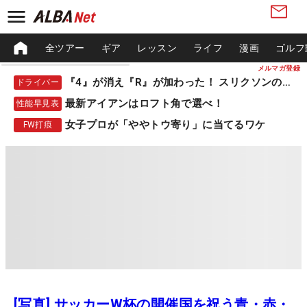
全ツアー
ギア
レッスン
ライフ
漫画
ゴルフ
メルマガ登録
『4』が消え『R』が加わった！ スリクソンの新作
ドライバー
最新アイアンはロフト角で選べ！
性能早見表
女子プロが「ややトウ寄り」に当てるワケ
FW打痕
[写真] サッカーW杯の開催国を祝う青・赤・