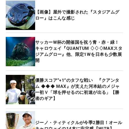
【画像】屋外で撮影された『スタジアムグ
ロー』はこんな感じ
サッカーW杯の開催国を祝う青・赤・緑！
キャロウェイ『QUANTUM ♢♢♢MAXスタ
ジアムグロー』他、限定1Wを日本も少数展
開
優勝スコア“+1”のタフな戦い 『クアンタ
ム ◆◆◆ MAX』が支えた河本結のメジャ
ー初Ｖ「球を押せるのに初速が出る」【勝
者のギア】
ジーノ・ティティクルが今季2勝目！オール
キャロウェイの14本に安定感【WITB】