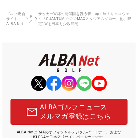
ゴルフ総合
サッカーW杯の開催国を祝う青・赤・緑！キャロウェ
ギ
サイト
イ『QUANTUM ♢♢♢MAXスタジアムグロー』他、限
ア
ALBA Net
定1Wを日本も少数展開
ALBAゴルフニュース
メルマガ登録はこちら
ALBA NetはR&Aのオフィシャルデジタルパートナー、および
USLPGAの日本公式サイトパートナーです。