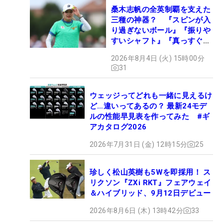
桑木志帆の全英制覇を支えた
三種の神器？ 『スピンが入
り過ぎないボール』『振りや
すいシャフト』『真っすぐ飛
ぶドライバー』 #女子プロ
2026年8月4日 (火) 15時00分
セッティング
31
ウェッジってどれも一緒に見えるけ
ど…違いってあるの？ 最新24モデ
ルの性能早見表を作ってみた #ギ
アカタログ2026
2026年7月31日 (金) 12時15分
25
珍しく松山英樹も5Wを即採用！ ス
リクソン『ZXi RKT』フェアウェイ
＆ハイブリッド、9月12日デビュー
2026年8月6日 (木) 13時42分
33