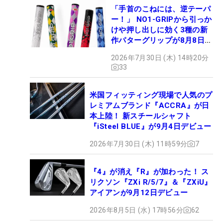
「手首のこねには、逆テーパ
ー！」 NO1-GRIPから引っか
けや押し出しに効く3種の新
作パターグリップが8月8日デ
ビュー
2026年7月30日 (木) 14時20分
33
米国フィッティング現場で人気のプ
レミアムブランド『ACCRA』が日
本上陸！ 新スチールシャフト
『iSteel BLUE』が9月4日デビュー
2026年7月30日 (木) 11時59分
7
『4』が消え『R』が加わった！ ス
リクソン『ZXi R/5/7』＆『ZXiU』
アイアンが9月12日デビュー
2026年8月5日 (水) 17時56分
62