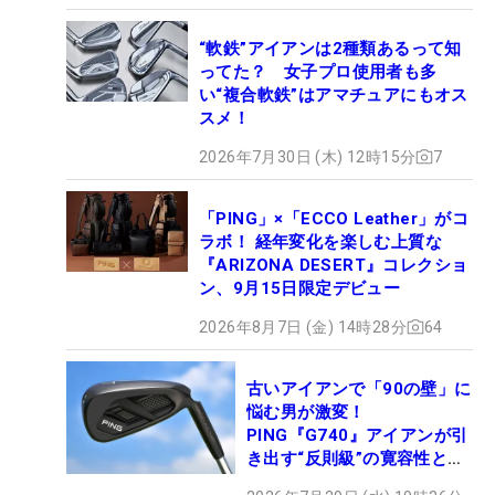
“軟鉄”アイアンは2種類あるって知
ってた？ 女子プロ使用者も多
い“複合軟鉄”はアマチュアにもオス
スメ！
2026年7月30日 (木) 12時15分
7
「PING」×「ECCO Leather」がコ
ラボ！ 経年変化を楽しむ上質な
『ARIZONA DESERT』コレクショ
ン、9月15日限定デビュー
2026年8月7日 (金) 14時28分
64
古いアイアンで「90の壁」に
悩む男が激変！
PING『G740』アイアンが引
き出す“反則級”の寛容性と飛
びは本当だった！