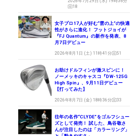
2026年7月29日 (水) 19時36分
18
女子プロ17人が好む“雲の上”の快適
性がさらに進化！ フットジョイが
『FJ Quantum』の新作を発表、8
月7日デビュー
2026年8月1日 (土) 11時41分
51
お助けドルフィンが激スピンに！
ノーメッキのキャスコ『DW-125G
High Spin』、9月11日デビュー
【打ってみた】
2026年8月7日 (金) 18時36分
33
往年の名作“CLYDE”をゴルフシュー
ズとして発売！ 試した、鳥谷敬さ
んが注目したのは「カラーリング」
と「動きやすさ」