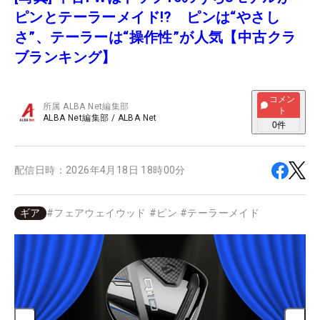
ピンとテーラーメイド!? ピンは“やさし
さ”、テーラーは“操作性”が人気【中古クラ
ブランキング】
コメン
所属
ALBA Net編集部
ト
ALBA Net編集部
/
ALBA Net
0
件
配信日時：
2026年4月18日 18時00分
ギア
#
フェアウェイウッド
#
ピン
#
テーラーメイド