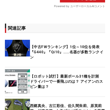
関連記事
【中古FWランキング】1位～10位を発表
『G440』『Qi10』……名器が多数ランクイ
ン
【ロボット試打】最新ボール31種を計測
ドライバーで一番飛ぶのは？ アイアンのス
ピン量は？
西郷真央、古江彩佳、佐久間朱莉、原英莉