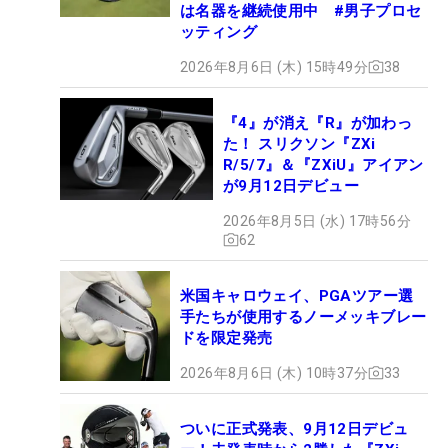
は名器を継続使用中 #男子プロセ
ッティング
2026年8月6日 (木) 15時49分
38
『4』が消え『R』が加わっ
た！ スリクソン『ZXi
R/5/7』＆『ZXiU』アイアン
が9月12日デビュー
2026年8月5日 (水) 17時56分
62
米国キャロウェイ、PGAツアー選
手たちが使用するノーメッキブレー
ドを限定発売
2026年8月6日 (木) 10時37分
33
ついに正式発表、9月12日デビュ