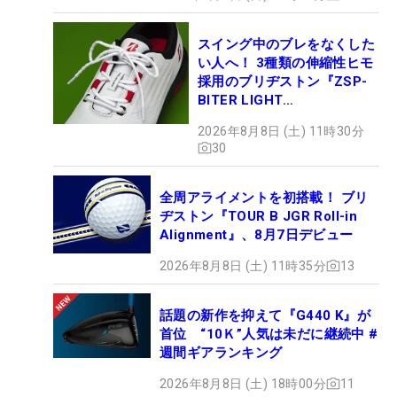
スイング中のブレをなくした
い人へ！ 3種類の伸縮性ヒモ
採用のブリヂストン『ZSP-
BITER LIGHT
MAGICLACE』、8月8日デビ
2026年8月8日 (土) 11時30分
ュー
30
全周アライメントを初搭載！ ブリ
ヂストン『TOUR B JGR Roll-in
Alignment』、8月7日デビュー
2026年8月8日 (土) 11時35分
13
話題の新作を抑えて『G440 K』が
首位 “10Ｋ”人気は未だに継続中 #
週間ギアランキング
2026年8月8日 (土) 18時00分
11