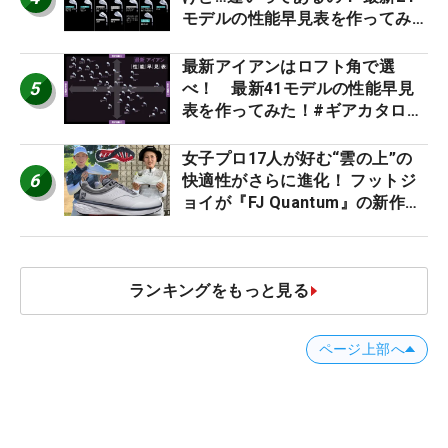
モデルの性能早見表を作ってみ
た #ギアカタログ2026
最新アイアンはロフト角で選
5
べ！ 最新41モデルの性能早見
表を作ってみた！#ギアカタログ
2026
女子プロ17人が好む“雲の上”の
6
快適性がさらに進化！ フットジ
ョイが『FJ Quantum』の新作を
発表、8月7日デビュー
ランキングをもっと見る
ページ上部へ