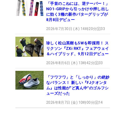
「手首のこねには、逆テーパー！」
NO1-GRIPから引っかけや押し出し
に効く3種の新作パターグリップが
8月8日デビュー
2026年7月30日 (木) 14時20分
33
珍しく松山英樹も5Wを即採用！ ス
リクソン『ZXi RKT』フェアウェイ
＆ハイブリッド、9月12日デビュー
2026年8月6日 (木) 13時42分
33
「フワフワ」と「しっかり」の絶妙
なバランス！ 新しい『FJクオンタ
ム』は性能が“ど真ん中”のゴルフシ
ューズだった
2026年8月7日 (金) 10時00分
14