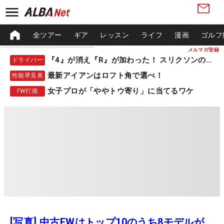
全ツアー
ギア
レッスン
ライフ
漫画
ゴルフ
メルマガ登録
『4』が消え『R』が加わった！ スリクソンの新作
ドライバー
最新アイアンはロフト角で選べ！
性能早見表
女子プロが「ややトウ寄り」に当てるワケ
FW打痕
[写真] 中古FWはトップ10のうち8モデルが