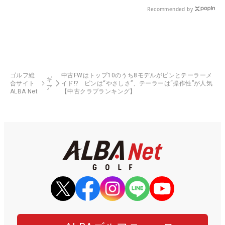
Recommended by
ゴルフ総
中古FWはトップ10のうち8モデルがピンとテーラーメ
ギ
合サイト
イド!? ピンは“やさしさ”、テーラーは“操作性”が人気
ア
ALBA Net
【中古クラブランキング】