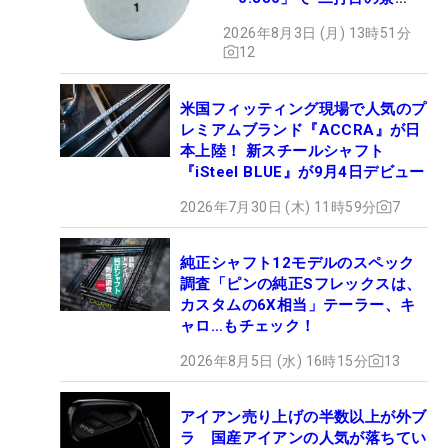
色”が劇的に変わる!?
2026年8月3日 (月) 13時51分
12
米国フィッティング現場で人気のプ
レミアムブランド『ACCRA』が日
本上陸！ 新スチールシャフト
『iSteel BLUE』が9月4日デビュー
2026年7月30日 (木) 11時59分
7
純正シャフト12モデルのスペック
調査「ピンの純正Sフレックスは、
カスタムの6X相当」テーラー、キ
ャロ…もチェック！
2026年8月5日 (水) 16時15分
13
アイアン売り上げの半数以上が外ブ
ラ 国産アイアンの人気が落ちてい