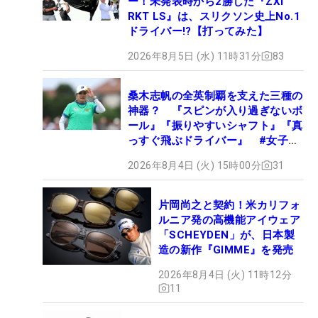
ー！未発表時から2勝した『ZXi
RKT LS』は、スリクソン史上No.1
ドライバー!?【打ってみた】
2026年8月5日 (水) 11時31分
83
桑木志帆の全英制覇を支えた三種の
神器？ 『スピンが入り過ぎないボ
ール』『振りやすいシャフト』『真
っすぐ飛ぶドライバー』 #女子プ
ロセッティング
2026年8月4日 (火) 15時00分
31
片岡尚之と契約！米カリフォ
ルニア発の高機能アイウェア
「SCHEYDEN」が、日本製
造の新作『GIMME』を発売
2026年8月4日 (火) 11時12分
11