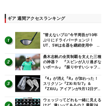
ギア 週間アクセスランキング
“替えないプロ”今平周吾が10年
1
ぶりにドライバーチェンジ！
UT、5Wは名器を継続使用中 #
男子プロセッティング
桑木志帆の全英制覇を支えた三種
2
の神器？ 『スピンが入り過ぎな
いボール』『振りやすいシャフ
ト』『真っすぐ飛ぶドライバ
ー』 #女子プロセッティング
『4』が消え『R』が加わった！
3
スリクソン『ZXi R/5/7』＆
『ZXiU』アイアンが9月12日デ
ビュー
ウェッジってどれも一緒に見える
4
けど…違いってあるの？ 最新24