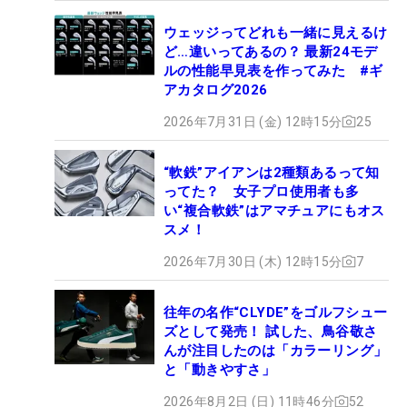
ウェッジってどれも一緒に見えるけ
ど…違いってあるの？ 最新24モデ
ルの性能早見表を作ってみた #ギ
アカタログ2026
2026年7月31日 (金) 12時15分
25
“軟鉄”アイアンは2種類あるって知
ってた？ 女子プロ使用者も多
い“複合軟鉄”はアマチュアにもオス
スメ！
2026年7月30日 (木) 12時15分
7
往年の名作“CLYDE”をゴルフシュー
ズとして発売！ 試した、鳥谷敬さ
んが注目したのは「カラーリング」
と「動きやすさ」
2026年8月2日 (日) 11時46分
52