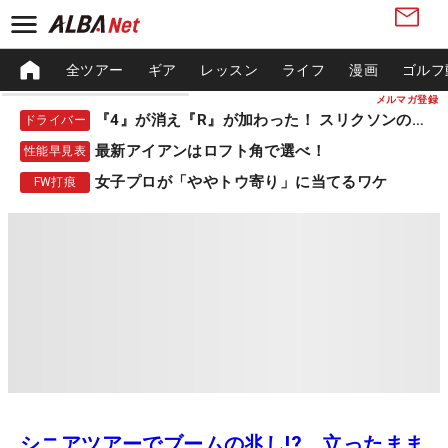
全ツアー
ギア
レッスン
ライフ
漫画
ゴルフ
メルマガ登録
『4』が消え『R』が加わった！ スリクソンの新作
ドライバー
最新アイアンはロフト角で選べ！
性能早見表
女子プロが「ややトウ寄り」に当てるワケ
FW打痕
シニアツアーでブームの兆し!? 立ったまま