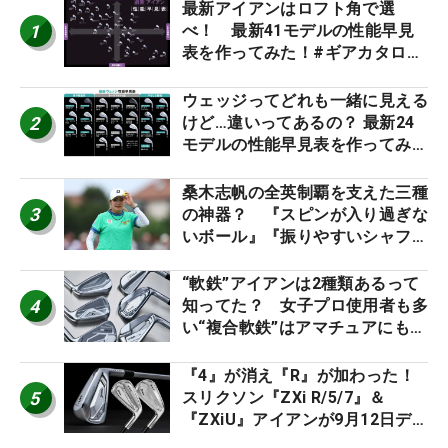
最新アイアンはロフト角で選
1
べ！ 最新41モデルの性能早見
表を作ってみた！#ギアカタログ
2026
ウェッジってどれも一緒に見える
2
けど…違いってあるの？ 最新24
モデルの性能早見表を作ってみ
た #ギアカタログ2026
桑木志帆の全英制覇を支えた三種
3
の神器？ 『スピンが入り過ぎな
いボール』『振りやすいシャフ
ト』『真っすぐ飛ぶドライバ
ー』 #女子プロセッティング
“軟鉄”アイアンは2種類あるって
4
知ってた？ 女子プロ使用者も多
い“複合軟鉄”はアマチュアにもオ
ススメ！
『4』が消え『R』が加わった！
5
スリクソン『ZXi R/5/7』＆
『ZXiU』アイアンが9月12日デ
ビュー