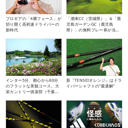
プロギアの「4層フェース」が
「潮来CC（茨城県）」＆「鹿
切り開く高初速ドライバーの
児島ガーデンGC（鹿児島
新時代
県）」の無料プレー券が当た
る！！
インター5分、都心から60分
新『TENSEIオレンジ』はドラ
のフラットな美観コース。大
イバーシャフトの“最適解”
栄カントリー俱楽部（千葉
県）