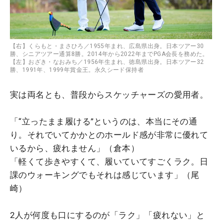
【右】くらもと・まさひろ／1955年まれ、広島県出身。日本ツアー30
勝、シニアツアー通算8勝。2014年から2022年までPGA会長を務めた。
【左】おざき・なおみち／1956年生まれ、徳島県出身。日本ツアー32
勝、1991年、1999年賞金王。永久シード保持者
実は両名とも、普段からスケッチャーズの愛用者。
「“立ったまま履ける”というのは、本当にその通
り。それでいてかかとのホールド感が非常に優れて
いるから、疲れません」（倉本）
「軽くて歩きやすくて、履いていてすごくラク。日
課のウォーキングでもそれは感じています」（尾
崎）
2人が何度も口にするのが「ラク」「疲れない」と