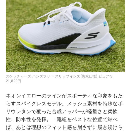
スケッチャーズ ハンズフリー スリップインズ(防水仕様) ピュア SI
21,890円
ネオンイエローのラインがスポーティな印象をもた
らすスパイクレスモデル。メッシュ素材を特殊なポ
リウレタンで覆った合成アッパーが軽量さと柔軟
性、防水性を発揮。「靴紐をベストな位置で結べ
ば、あとは理想のフィット感を崩さずに履き続けら