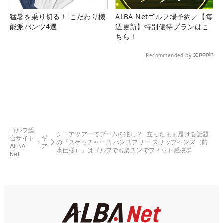
猛暑を乗り切る！ こだわり機
ALBA Netゴルフ場予約／【毎
能派パンツ4選
週更新】特別優待プランはこ
ちら！
Recommended by
ゴルフ総
シニアツアーでブームの兆し!? 立ったまま履ける話題
合サイト
ギ
の『スケッチャーズ ハンズフリー スリップインズ（防
ALBA
ア
水仕様）』はゴルフでも楽チンでフィット感抜群
Net