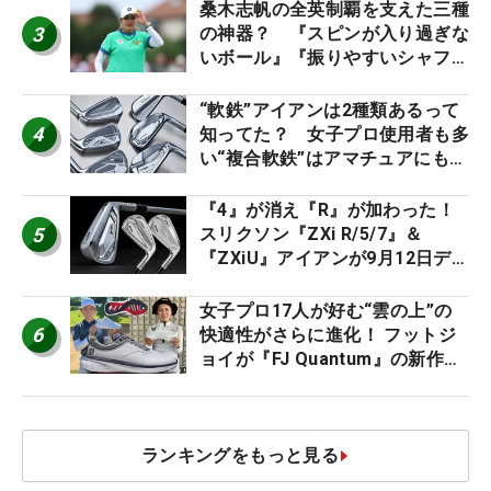
桑木志帆の全英制覇を支えた三種
3
の神器？ 『スピンが入り過ぎな
いボール』『振りやすいシャフ
ト』『真っすぐ飛ぶドライバ
ー』 #女子プロセッティング
“軟鉄”アイアンは2種類あるって
4
知ってた？ 女子プロ使用者も多
い“複合軟鉄”はアマチュアにもオ
ススメ！
『4』が消え『R』が加わった！
5
スリクソン『ZXi R/5/7』＆
『ZXiU』アイアンが9月12日デ
ビュー
女子プロ17人が好む“雲の上”の
6
快適性がさらに進化！ フットジ
ョイが『FJ Quantum』の新作を
発表、8月7日デビュー
ランキングをもっと見る