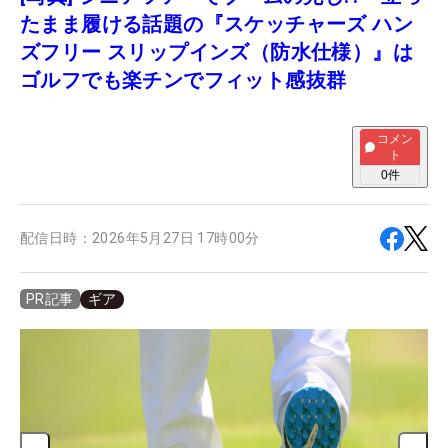
たまま履ける話題の『スケッチャーズ ハン
ズフリー スリップインズ（防水仕様）』は
ゴルフでも楽チンでフィット感抜群
コメン
ト
0
件
配信日時：
2026年5月27日 17時00分
ギア
PR記事