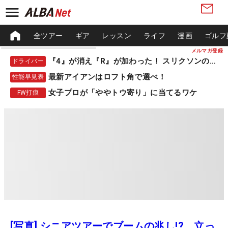
全ツアー
ギア
レッスン
ライフ
漫画
ゴルフ
メルマガ登録
『4』が消え『R』が加わった！ スリクソンの新作
ドライバー
最新アイアンはロフト角で選べ！
性能早見表
女子プロが「ややトウ寄り」に当てるワケ
FW打痕
[写真] シニアツアーでブームの兆し!? 立っ