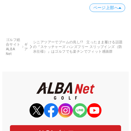
ページ上部へ
ゴルフ総
シニアツアーでブームの兆し!? 立ったまま履ける話題
合サイト
ギ
の『スケッチャーズ ハンズフリー スリップインズ（防
ALBA
ア
水仕様）』はゴルフでも楽チンでフィット感抜群
Net