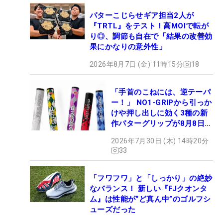
パターこじらせギア担当2人が
『TRTL』をテスト！高MOIで転が
り◎、調節も自在で「結果の改善効
果にかなりの意外性」
2026年8月7日 (金) 11時15分
18
「手首のこねには、逆テーパ
ー！」 NO1-GRIPから引っか
けや押し出しに効く3種の新
作パターグリップが8月8日デ
ビュー
2026年7月30日 (木) 14時20分
33
「フワフワ」と「しっかり」の絶妙
なバランス！ 新しい『FJクオンタ
ム』は性能が“ど真ん中”のゴルフシ
ューズだった