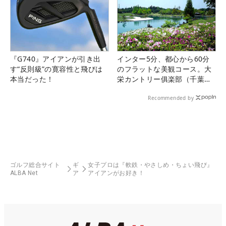
『G740』アイアンが引き出
インター5分、都心から60分
す“反則級”の寛容性と飛びは
のフラットな美観コース。大
本当だった！
栄カントリー俱楽部（千葉
県）
Recommended by
ゴルフ総合サイト
ギ
女子プロは『軟鉄・やさしめ・ちょい飛び』
ALBA Net
ア
アイアンがお好き！