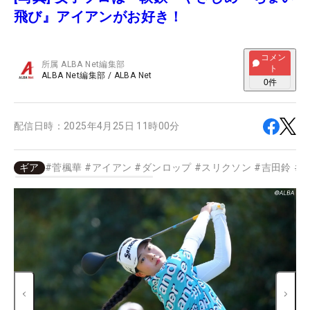
飛び』アイアンがお好き！
コメン
所属
ALBA Net編集部
ト
ALBA Net編集部
/
ALBA Net
0
件
配信日時：
2025年4月25日 11時00分
ギア
#
菅楓華
#
アイアン
#
ダンロップ
#
スリクソン
#
吉田鈴
#