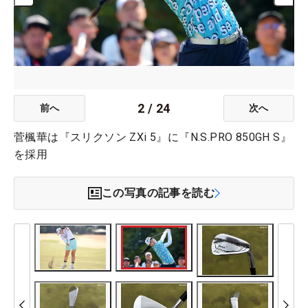
2
/
24
前へ
次へ
菅楓華は『スリクソン ZXi 5』に『N.S.PRO 850GH S』
を採用
この写真の記事を読む