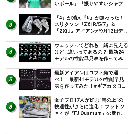
いボール』『振りやすいシャフ
ト』『真っすぐ飛ぶドライバ
ー』 #女子プロセッティング
『4』が消え『R』が加わった！
3
スリクソン『ZXi R/5/7』＆
『ZXiU』アイアンが9月12日デ
ビュー
ウェッジってどれも一緒に見える
4
けど…違いってあるの？ 最新24
モデルの性能早見表を作ってみ
た #ギアカタログ2026
最新アイアンはロフト角で選
5
べ！ 最新41モデルの性能早見
表を作ってみた！#ギアカタログ
2026
女子プロ17人が好む“雲の上”の
6
快適性がさらに進化！ フットジ
ョイが『FJ Quantum』の新作を
発表、8月7日デビュー