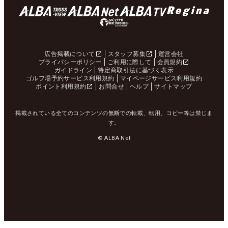
広告掲載について
スタッフ募集
運営会社
プライバシーポリシー
ご利用に際して
会員規約
ガイドライン
特定商取引法に基づく表示
ゴルフ場予約サービス利用規約
マイページサービス利用規約
ポイント利用規約
お問合せ
ヘルプ
サイトマップ
掲載されている全てのコンテンツの無断での転載、転用、コピー等は禁じま
す。
© ALBA Net