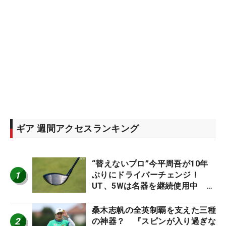
ギア 週間アクセスランキング
“替えないプロ”今平周吾が10年
1
ぶりにドライバーチェンジ！
UT、5Wは名器を継続使用中 #
男子プロセッティング
桑木志帆の全英制覇を支えた三種
2
の神器？ 『スピンが入り過ぎな