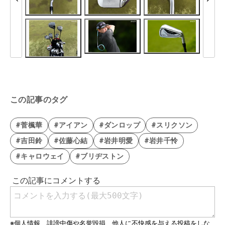
この記事のタグ
#菅楓華
#アイアン
#ダンロップ
#スリクソン
#吉田鈴
#佐藤心結
#岩井明愛
#岩井千怜
#キャロウェイ
#ブリヂストン