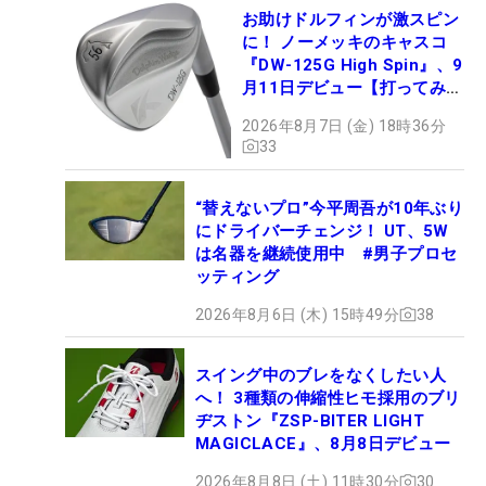
お助けドルフィンが激スピン
に！ ノーメッキのキャスコ
『DW-125G High Spin』、9
月11日デビュー【打ってみ
た】
2026年8月7日 (金) 18時36分
33
“替えないプロ”今平周吾が10年ぶり
にドライバーチェンジ！ UT、5W
は名器を継続使用中 #男子プロセ
ッティング
2026年8月6日 (木) 15時49分
38
スイング中のブレをなくしたい人
へ！ 3種類の伸縮性ヒモ採用のブリ
ヂストン『ZSP-BITER LIGHT
MAGICLACE』、8月8日デビュー
2026年8月8日 (土) 11時30分
30