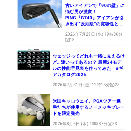
古いアイアンで「90の壁」に
悩む男が激変！
PING『G740』アイアンが引
き出す“反則級”の寛容性と飛
びは本当だった！
2026年7月29日 (水) 19時36分
18
ウェッジってどれも一緒に見えるけ
ど…違いってあるの？ 最新24モデ
ルの性能早見表を作ってみた #ギ
アカタログ2026
2026年7月31日 (金) 12時15分
25
米国キャロウェイ、PGAツアー選
手たちが使用するノーメッキブレー
ドを限定発売
2026年8月6日 (木) 10時37分
33