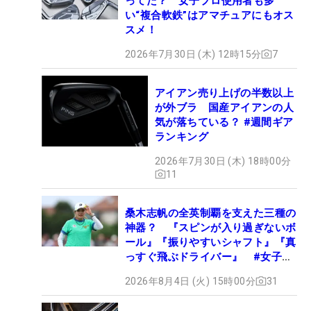
ってた？ 女子プロ使用者も多
い“複合軟鉄”はアマチュアにもオス
スメ！
2026年7月30日 (木) 12時15分
7
アイアン売り上げの半数以上
が外ブラ 国産アイアンの人
気が落ちている？ #週間ギア
ランキング
2026年7月30日 (木) 18時00分
11
桑木志帆の全英制覇を支えた三種の
神器？ 『スピンが入り過ぎないボ
ール』『振りやすいシャフト』『真
っすぐ飛ぶドライバー』 #女子プ
ロセッティング
2026年8月4日 (火) 15時00分
31