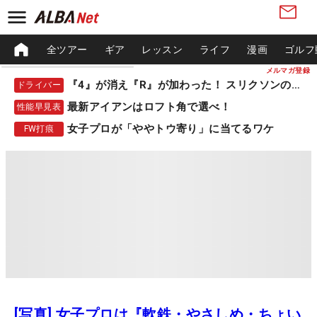
全ツアー
ギア
レッスン
ライフ
漫画
ゴルフ
メルマガ登録
『4』が消え『R』が加わった！ スリクソンの新作
ドライバー
最新アイアンはロフト角で選べ！
性能早見表
女子プロが「ややトウ寄り」に当てるワケ
FW打痕
[写真] 女子プロは『軟鉄・やさしめ・ちょい