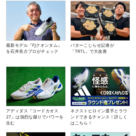
最新モデル『FJクオンタム』
パターこじらせ記者が
を石井良介プロがチェック
「TRTL」で大改善
アディダス『コードカオス
ネクストヒロイン選手とラウ
27』は強烈な蹴りでパワーを
ンドできるチャンス！詳しく
生む
はこちら！