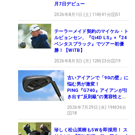
月7日デビュー
2026年8月1日 (土) 11時41分
51
テーラーメイド契約のマイケル・ト
ルビョンセン、『Qi4D LS』×『24
ベンタスブラック』でツアー初優
勝！【WITB】
2026年8月3日 (月) 12時23分
19
古いアイアンで「90の壁」に
悩む男が激変！
PING『G740』アイアンが引
き出す“反則級”の寛容性と飛
びは本当だった！
2026年7月29日 (水) 19時36分
18
珍しく松山英樹も5Wを即採用！ ス