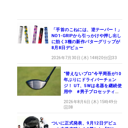
「手首のこねには、逆テーパー！」
NO1-GRIPから引っかけや押し出し
に効く3種の新作パターグリップが
8月8日デビュー
2026年7月30日 (木) 14時20分
33
“替えないプロ”今平周吾が10
年ぶりにドライバーチェン
ジ！ UT、5Wは名器を継続使
用中 #男子プロセッティン
グ
2026年8月6日 (木) 15時49分
38
ついに正式発表、9月12日デビュ