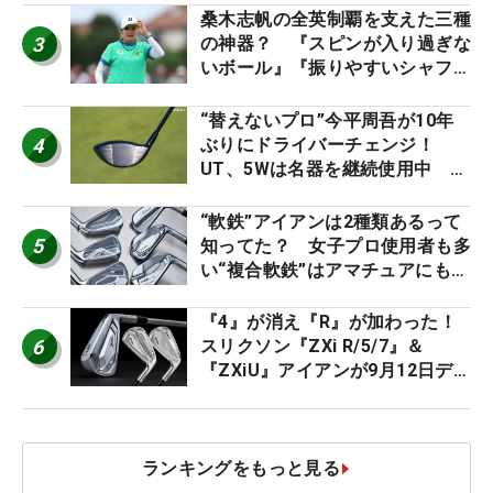
桑木志帆の全英制覇を支えた三種
3
の神器？ 『スピンが入り過ぎな
いボール』『振りやすいシャフ
ト』『真っすぐ飛ぶドライバ
ー』 #女子プロセッティング
“替えないプロ”今平周吾が10年
4
ぶりにドライバーチェンジ！
UT、5Wは名器を継続使用中 #
男子プロセッティング
“軟鉄”アイアンは2種類あるって
5
知ってた？ 女子プロ使用者も多
い“複合軟鉄”はアマチュアにもオ
ススメ！
『4』が消え『R』が加わった！
6
スリクソン『ZXi R/5/7』＆
『ZXiU』アイアンが9月12日デ
ビュー
ランキングをもっと見る