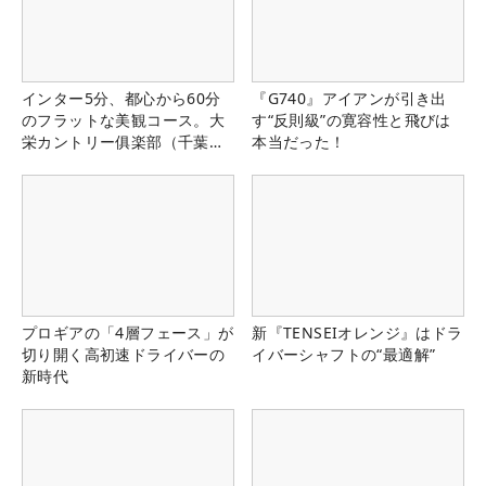
インター5分、都心から60分
『G740』アイアンが引き出
のフラットな美観コース。大
す“反則級”の寛容性と飛びは
栄カントリー俱楽部（千葉
本当だった！
県）
プロギアの「4層フェース」が
新『TENSEIオレンジ』はドラ
切り開く高初速ドライバーの
イバーシャフトの“最適解”
新時代