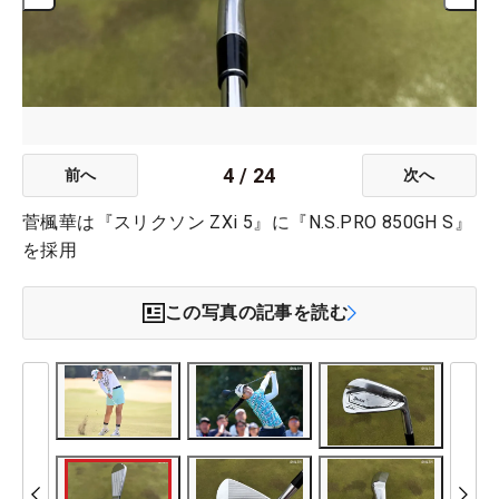
4
/
24
前へ
次へ
菅楓華は『スリクソン ZXi 5』に『N.S.PRO 850GH S』
を採用
この写真の記事を読む