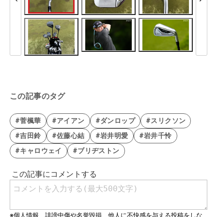
この記事のタグ
#菅楓華
#アイアン
#ダンロップ
#スリクソン
#吉田鈴
#佐藤心結
#岩井明愛
#岩井千怜
#キャロウェイ
#ブリヂストン