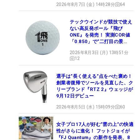
2026年8月7日 (金) 14時28分
64
テックウインドが競技で使え
ない高反発ボール『飛び
ONE』を発売！ 実測COR値
「0.850」で“二打目の景
色”が劇的に変わる!?
2026年8月3日 (月) 13時51分
12
選手は“長く使える”点をべた褒め！
創業者復帰でソールを見直した、ク
リーブランド『RTZ 2』ウェッジが
9月12日デビュー
2026年8月5日 (水) 15時09分
60
女子プロ17人が好む“雲の上”の快適
性がさらに進化！ フットジョイが
『FJ Quantum』の新作を発表、8