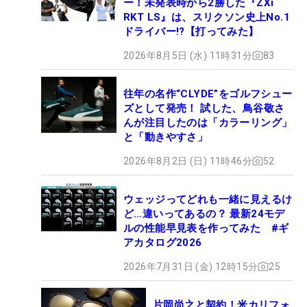
ー！未発表時から2勝した『ZXi
RKT LS』は、スリクソン史上No.1
ドライバー!?【打ってみた】
2026年8月5日 (水) 11時31分
83
往年の名作“CLYDE”をゴルフシュー
ズとして発売！ 試した、鳥谷敬さ
んが注目したのは「カラーリング」
と「動きやすさ」
2026年8月2日 (日) 11時46分
52
ウェッジってどれも一緒に見えるけ
ど…違いってあるの？ 最新24モデ
ルの性能早見表を作ってみた #ギ
アカタログ2026
2026年7月31日 (金) 12時15分
25
片岡尚之と契約！米カリフォ