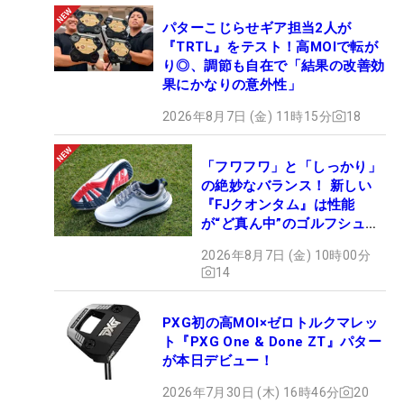
パターこじらせギア担当2人が
『TRTL』をテスト！高MOIで転が
り◎、調節も自在で「結果の改善効
果にかなりの意外性」
2026年8月7日 (金) 11時15分
18
「フワフワ」と「しっかり」
の絶妙なバランス！ 新しい
『FJクオンタム』は性能
が“ど真ん中”のゴルフシュー
ズだった
2026年8月7日 (金) 10時00分
14
PXG初の高MOI×ゼロトルクマレッ
ト『PXG One & Done ZT』パター
が本日デビュー！
2026年7月30日 (木) 16時46分
20