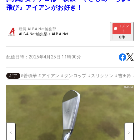
飛び』アイアンがお好き！
コメン
所属
ALBA Net編集部
ト
ALBA Net編集部
/
ALBA Net
0
件
配信日時：
2025年4月25日 11時00分
ギア
#
菅楓華
#
アイアン
#
ダンロップ
#
スリクソン
#
吉田鈴
#