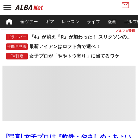
全ツアー
ギア
レッスン
ライフ
漫画
ゴルフ
メルマガ登録
『4』が消え『R』が加わった！ スリクソンの新作
ドライバー
最新アイアンはロフト角で選べ！
性能早見表
女子プロが「ややトウ寄り」に当てるワケ
FW打痕
[写真] 女子プロは『軟鉄・やさしめ・ちょい