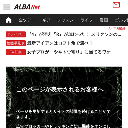
全ツアー
ギア
レッスン
ライフ
漫画
ゴルフ
メルマガ登録
『4』が消え『R』が加わった！ スリクソンの新作
ドライバー
最新アイアンはロフト角で選べ！
性能早見表
女子プロが「ややトウ寄り」に当てるワケ
FW打痕
このページが表示されるお客様へ
ページを更新するとサイトの閲覧を続けることがで
きます。
広告ブロッカーやトラッキング防止機能をオンにし