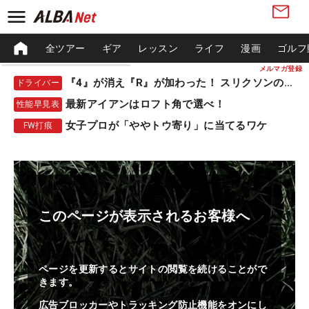
全ツアー
ギア
レッスン
ライフ
漫画
ゴルフ
メルマガ登録
『4』が消え『R』が加わった！ スリクソンの新作
ドライバー
最新アイアンはロフト角で選べ！
性能早見表
女子プロが「ややトウ寄り」に当てるワケ
FW打痕
このページが表示されるお客様へ
ページを更新するとサイトの閲覧を続けることがで
きます。
広告ブロッカーやトラッキング防止機能をオンにし