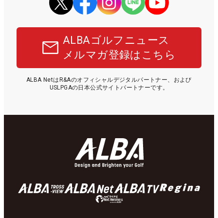
ALBAゴルフニュース
メルマガ登録はこちら
ALBA NetはR&Aのオフィシャルデジタルパートナー、および
USLPGAの日本公式サイトパートナーです。