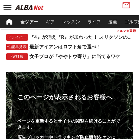
全ツアー
ギア
レッスン
ライフ
漫画
ゴルフ
メルマガ登録
『4』が消え『R』が加わった！ スリクソンの新作
ドライバー
最新アイアンはロフト角で選べ！
性能早見表
女子プロが「ややトウ寄り」に当てるワケ
FW打痕
このページが表示されるお客様へ
ページを更新するとサイトの閲覧を続けることがで
きます。
広告ブロッカーやトラッキング防止機能をオンにし