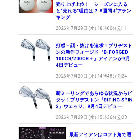
売り上げ上位！ シーズンに入る
と“売れる”理由は？ #週間ギアラン
キング
2026年7月29日 (水) 18時00分
11
打感・顔・抜けを追求！ブリヂスト
ンの新作フォージド『B-FORGED
100CB/200CB＋』アイアンが9月
4日デビュー
2026年7月29日 (水) 14時48分
24
新ミーリングであらゆる状況からピ
タッ！ブリヂストン『BITING SPIN
2』ウェッジ、9月4日デビュー
2026年7月29日 (水) 15時36分
23
最新アイアンはロフト角で選