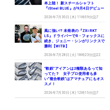
本上陸！ 新スチールシャフト
『iSteel BLUE』が9月4日デビュー
2026年7月30日 (木) 11時59分
7
風に強い!? 未発表の『ZXi RKT
LS』ドライバーでR・フォックスに
続き、ジェニー・シンがリンクスで
勝利【WITB】
2026年7月28日 (火) 18時23分
22
“軟鉄”アイアンは2種類あるって知
ってた？ 女子プロ使用者も多
い“複合軟鉄”はアマチュアにもオス
スメ！
2026年7月30日 (木) 12時15分
7