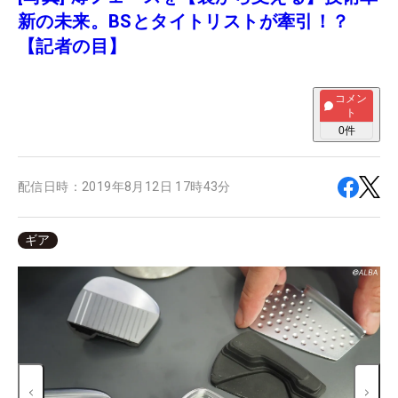
新の未来。BSとタイトリストが牽引！？
【記者の目】
コメン
ト
0
件
配信日時：
2019年8月12日 17時43分
ギア