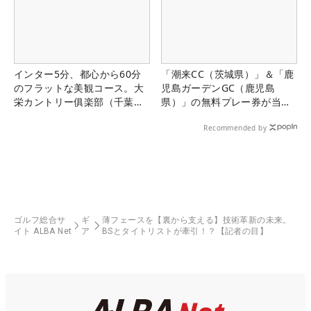
インター5分、都心から60分
「潮来CC（茨城県）」＆「鹿
のフラットな美観コース。大
児島ガーデンGC（鹿児島
栄カントリー俱楽部（千葉
県）」の無料プレー券が当た
県）
る！！
Recommended by
ゴルフ総合サ
ギ
薄フェースを【裏から支える】技術革新の未来。
イト ALBA Net
ア
BSとタイトリストが牽引！？【記者の目】