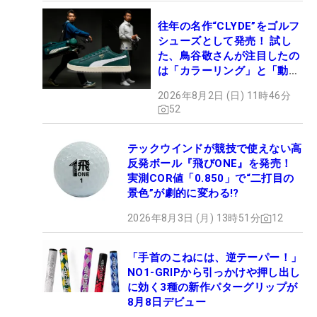
往年の名作“CLYDE”をゴルフ
シューズとして発売！ 試し
た、鳥谷敬さんが注目したの
は「カラーリング」と「動き
やすさ」
2026年8月2日 (日) 11時46分
52
テックウインドが競技で使えない高
反発ボール『飛びONE』を発売！
実測COR値「0.850」で“二打目の
景色”が劇的に変わる!?
2026年8月3日 (月) 13時51分
12
「手首のこねには、逆テーパー！」
NO1-GRIPから引っかけや押し出し
に効く3種の新作パターグリップが
8月8日デビュー