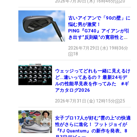
2026年7月30日 (木) 16時46分
20
古いアイアンで「90の壁」に
悩む男が激変！
PING『G740』アイアンが引
き出す“反則級”の寛容性と飛
びは本当だった！
2026年7月29日 (水) 19時36分
18
ウェッジってどれも一緒に見えるけ
ど…違いってあるの？ 最新24モデ
ルの性能早見表を作ってみた #ギ
アカタログ2026
2026年7月31日 (金) 12時15分
25
女子プロ17人が好む“雲の上”の快適
性がさらに進化！ フットジョイが
『FJ Quantum』の新作を発表、8