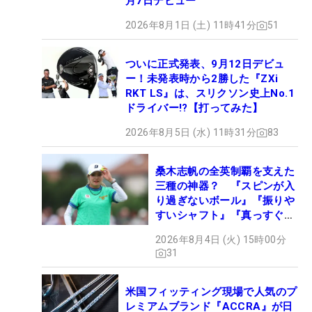
月7日デビュー
2026年8月1日 (土) 11時41分
51
ついに正式発表、9月12日デビュ
ー！未発表時から2勝した『ZXi
RKT LS』は、スリクソン史上No.1
ドライバー!?【打ってみた】
2026年8月5日 (水) 11時31分
83
桑木志帆の全英制覇を支えた
三種の神器？ 『スピンが入
り過ぎないボール』『振りや
すいシャフト』『真っすぐ飛
ぶドライバー』 #女子プロ
2026年8月4日 (火) 15時00分
セッティング
31
米国フィッティング現場で人気のプ
レミアムブランド『ACCRA』が日