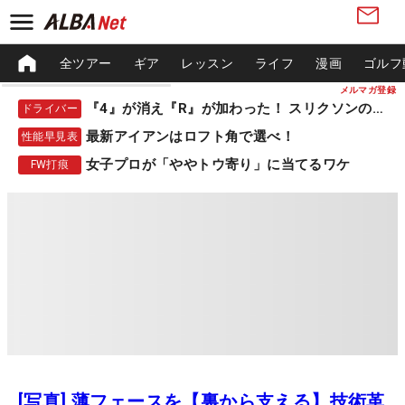
全ツアー
ギア
レッスン
ライフ
漫画
ゴルフ
メルマガ登録
『4』が消え『R』が加わった！ スリクソンの新作
ドライバー
最新アイアンはロフト角で選べ！
性能早見表
女子プロが「ややトウ寄り」に当てるワケ
FW打痕
[写真] 薄フェースを【裏から支える】技術革