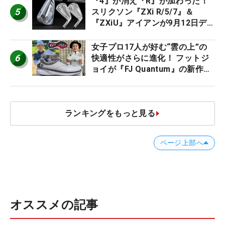
『4』が消え『R』が加わった！
5
スリクソン『ZXi R/5/7』＆
『ZXiU』アイアンが9月12日デ
ビュー
女子プロ17人が好む“雲の上”の
6
快適性がさらに進化！ フットジ
ョイが『FJ Quantum』の新作を
発表、8月7日デビュー
ランキングをもっと見る
ページ上部へ
オススメの記事