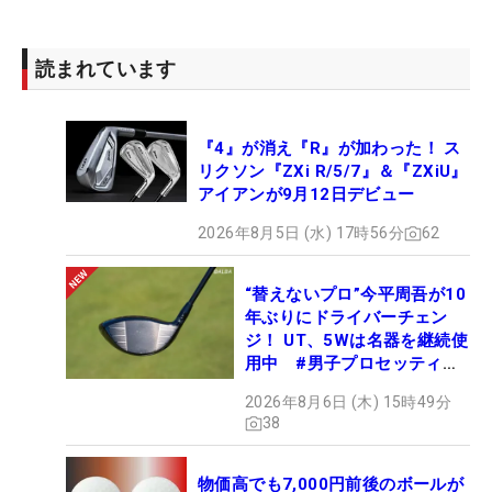
読まれています
『4』が消え『R』が加わった！ ス
リクソン『ZXi R/5/7』＆『ZXiU』
アイアンが9月12日デビュー
2026年8月5日 (水) 17時56分
62
“替えないプロ”今平周吾が10
年ぶりにドライバーチェン
ジ！ UT、5Wは名器を継続使
用中 #男子プロセッティン
グ
2026年8月6日 (木) 15時49分
38
物価高でも7,000円前後のボールが