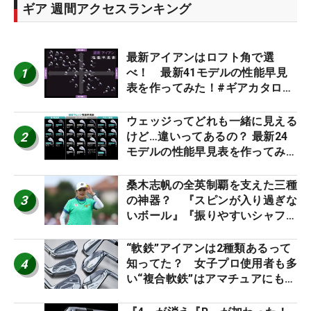
ギア 週間アクセスランキング
最新アイアンはロフト角で選
1
べ！ 最新41モデルの性能早見
表を作ってみた！#ギアカタログ
2026
ウェッジってどれも一緒に見える
2
けど…違いってあるの？ 最新24
モデルの性能早見表を作ってみ
た #ギアカタログ2026
桑木志帆の全英制覇を支えた三種
3
の神器？ 『スピンが入り過ぎな
いボール』『振りやすいシャフ
ト』『真っすぐ飛ぶドライバ
ー』 #女子プロセッティング
“軟鉄”アイアンは2種類あるって
4
知ってた？ 女子プロ使用者も多
い“複合軟鉄”はアマチュアにもオ
ススメ！