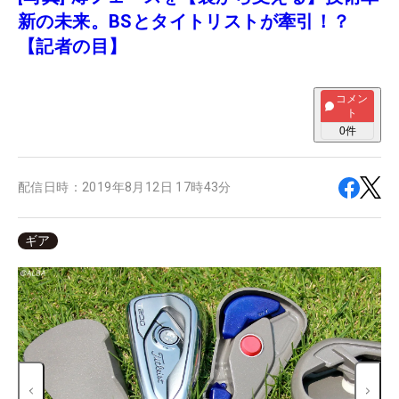
新の未来。BSとタイトリストが牽引！？
【記者の目】
コメン
ト
0
件
配信日時：
2019年8月12日 17時43分
ギア