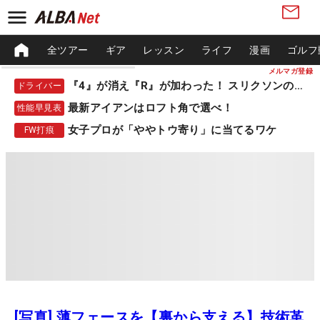
全ツアー
ギア
レッスン
ライフ
漫画
ゴルフ
メルマガ登録
『4』が消え『R』が加わった！ スリクソンの新作
ドライバー
最新アイアンはロフト角で選べ！
性能早見表
女子プロが「ややトウ寄り」に当てるワケ
FW打痕
[写真] 薄フェースを【裏から支える】技術革