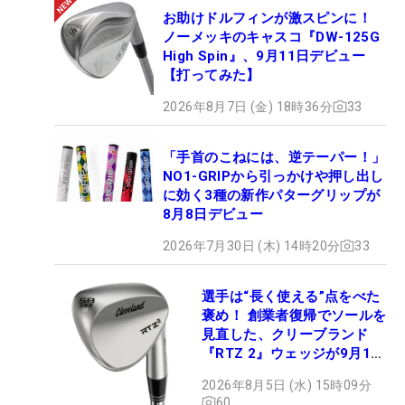
お助けドルフィンが激スピンに！
ノーメッキのキャスコ『DW-125G
High Spin』、9月11日デビュー
【打ってみた】
2026年8月7日 (金) 18時36分
33
「手首のこねには、逆テーパー！」
NO1-GRIPから引っかけや押し出し
に効く3種の新作パターグリップが
8月8日デビュー
2026年7月30日 (木) 14時20分
33
選手は“長く使える”点をべた
褒め！ 創業者復帰でソールを
見直した、クリーブランド
『RTZ 2』ウェッジが9月12
日デビュー
2026年8月5日 (水) 15時09分
60