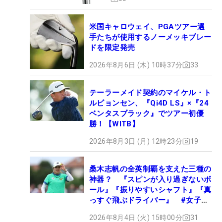
米国キャロウェイ、PGAツアー選
手たちが使用するノーメッキブレー
ドを限定発売
2026年8月6日 (木) 10時37分
33
テーラーメイド契約のマイケル・ト
ルビョンセン、『Qi4D LS』×『24
ベンタスブラック』でツアー初優
勝！【WITB】
2026年8月3日 (月) 12時23分
19
桑木志帆の全英制覇を支えた三種の
神器？ 『スピンが入り過ぎないボ
ール』『振りやすいシャフト』『真
っすぐ飛ぶドライバー』 #女子プ
ロセッティング
2026年8月4日 (火) 15時00分
31