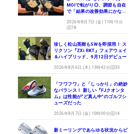
MOIで転がり◎、調節も自在
で「結果の改善効果にかなり
の意外性」
2026年8月7日 (金) 11時15分
18
珍しく松山英樹も5Wを即採用！ ス
リクソン『ZXi RKT』フェアウェイ
＆ハイブリッド、9月12日デビュー
2026年8月6日 (木) 13時42分
33
「フワフワ」と「しっかり」の絶妙
なバランス！ 新しい『FJクオンタ
ム』は性能が“ど真ん中”のゴルフシ
ューズだった
2026年8月7日 (金) 10時00分
14
新ミーリングであらゆる状況からピ