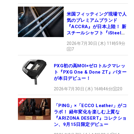
米国フィッティング現場で人
気のプレミアムブランド
『ACCRA』が日本上陸！ 新
スチールシャフト『iSteel
BLUE』が9月4日デビュー
2026年7月30日 (木) 11時59分
7
PXG初の高MOI×ゼロトルクマレッ
ト『PXG One & Done ZT』パター
が本日デビュー！
2026年7月30日 (木) 16時46分
20
「PING」×「ECCO Leather」がコ
ラボ！ 経年変化を楽しむ上質な
『ARIZONA DESERT』コレクショ
ン、9月15日限定デビュー