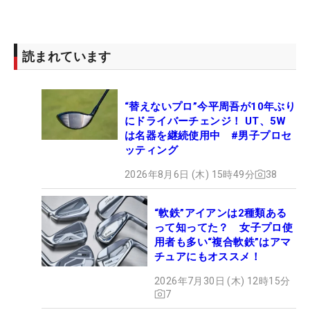
読まれています
“替えないプロ”今平周吾が10年ぶり
にドライバーチェンジ！ UT、5W
は名器を継続使用中 #男子プロセ
ッティング
2026年8月6日 (木) 15時49分
38
“軟鉄”アイアンは2種類ある
って知ってた？ 女子プロ使
用者も多い“複合軟鉄”はアマ
チュアにもオススメ！
2026年7月30日 (木) 12時15分
7