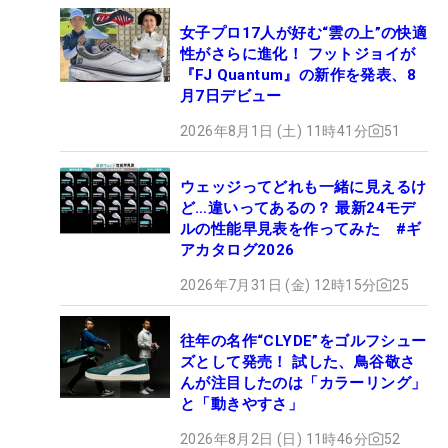
女子プロ17人が好む“雲の上”の快適
性がさらに進化！ フットジョイが
『FJ Quantum』の新作を発表、8
月7日デビュー
2026年8月1日 (土) 11時41分
51
ウェッジってどれも一緒に見えるけ
ど…違いってあるの？ 最新24モデ
ルの性能早見表を作ってみた #ギ
アカタログ2026
2026年7月31日 (金) 12時15分
25
往年の名作“CLYDE”をゴルフシュー
ズとして発売！ 試した、鳥谷敬さ
んが注目したのは「カラーリング」
と「動きやすさ」
2026年8月2日 (日) 11時46分
52