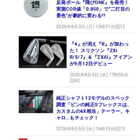
反発ボール『飛びONE』を発売！
実測COR値「0.850」で“二打目の
景色”が劇的に変わる!?
2026年8月3日 (月) 13時51分
12
『4』が消え『R』が加わっ
た！ スリクソン『ZXi
R/5/7』＆『ZXiU』アイアン
が9月12日デビュー
2026年8月5日 (水) 17時56分
62
純正シャフト12モデルのスペック
調査「ピンの純正Sフレックスは、
カスタムの6X相当」テーラー、キ
ャロ…もチェック！
2026年8月5日 (水) 16時15分
13