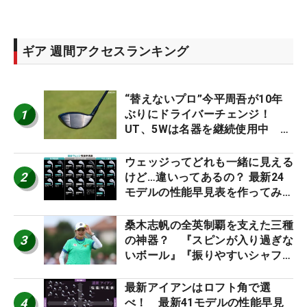
ギア 週間アクセスランキング
“替えないプロ”今平周吾が10年
1
ぶりにドライバーチェンジ！
UT、5Wは名器を継続使用中 #
男子プロセッティング
ウェッジってどれも一緒に見える
2
けど…違いってあるの？ 最新24
モデルの性能早見表を作ってみ
た #ギアカタログ2026
桑木志帆の全英制覇を支えた三種
3
の神器？ 『スピンが入り過ぎな
いボール』『振りやすいシャフ
ト』『真っすぐ飛ぶドライバ
ー』 #女子プロセッティング
最新アイアンはロフト角で選
4
べ！ 最新41モデルの性能早見