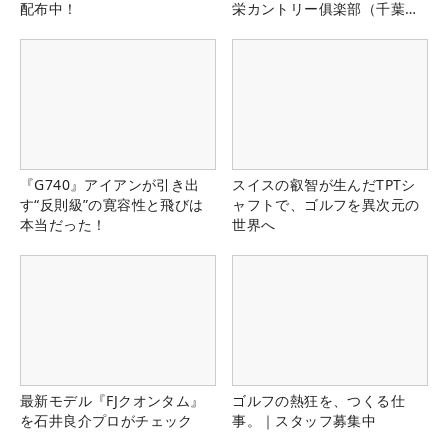
配布中！
栄カントリー俱楽部（千葉
県）
『G740』アイアンが引き出
スイスの叡智が生んだTPTシ
す“反則級”の寛容性と飛びは
ャフトで、ゴルフを異次元の
本当だった！
世界へ
最新モデル『FJクオンタム』
ゴルフの熱狂を、つくる仕
を石井良介プロがチェック
事。｜スタッフ募集中