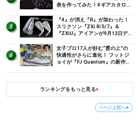
表を作ってみた！#ギアカタログ
2026
『4』が消え『R』が加わった！
5
スリクソン『ZXi R/5/7』＆
『ZXiU』アイアンが9月12日デ
ビュー
女子プロ17人が好む“雲の上”の
6
快適性がさらに進化！ フットジ
ョイが『FJ Quantum』の新作を
発表、8月7日デビュー
ランキングをもっと見る
ページ上部へ