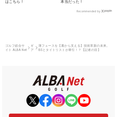
はこちら！
本当だった！
Recommended by
ゴルフ総合サ
ギ
薄フェースを【裏から支える】技術革新の未来。
イト ALBA Net
ア
BSとタイトリストが牽引！？【記者の目】