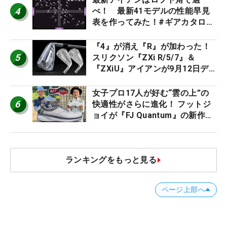
4
べ！ 最新41モデルの性能早見
表を作ってみた！#ギアカタログ
2026
『4』が消え『R』が加わった！
5
スリクソン『ZXi R/5/7』＆
『ZXiU』アイアンが9月12日デ
ビュー
女子プロ17人が好む“雲の上”の
6
快適性がさらに進化！ フットジ
ョイが『FJ Quantum』の新作を
発表、8月7日デビュー
ランキングをもっと見る
ページ上部へ