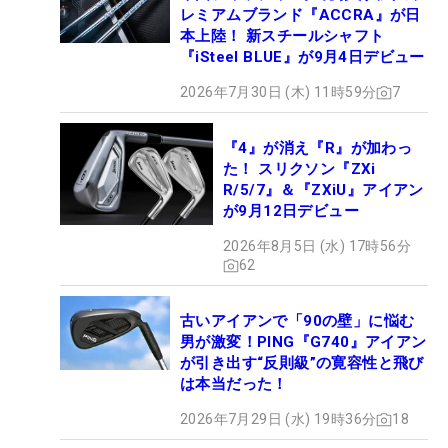
レミアムブランド『ACCRA』が日
本上陸！ 新スチールシャフト
『iSteel BLUE』が9月4日デビュー
2026年7月30日 (木) 11時59分
7
『4』が消え『R』が加わっ
た！ スリクソン『ZXi
R/5/7』＆『ZXiU』アイアン
が9月12日デビュー
2026年8月5日 (水) 17時56分
62
古いアイアンで「90の壁」に悩む
男が激変！PING『G740』アイアン
が引き出す“反則級”の寛容性と飛び
は本当だった！
2026年7月29日 (水) 19時36分
18