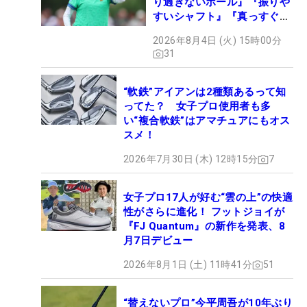
り過ぎないボール』『振りや
すいシャフト』『真っすぐ飛
ぶドライバー』 #女子プロ
2026年8月4日 (火) 15時00分
セッティング
31
“軟鉄”アイアンは2種類あるって知
ってた？ 女子プロ使用者も多
い“複合軟鉄”はアマチュアにもオス
スメ！
2026年7月30日 (木) 12時15分
7
女子プロ17人が好む“雲の上”の快適
性がさらに進化！ フットジョイが
『FJ Quantum』の新作を発表、8
月7日デビュー
2026年8月1日 (土) 11時41分
51
“替えないプロ”今平周吾が10年ぶり