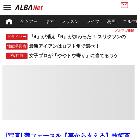
全ツアー
ギア
レッスン
ライフ
漫画
ゴルフ
メルマガ登録
『4』が消え『R』が加わった！ スリクソンの新作
ドライバー
最新アイアンはロフト角で選べ！
性能早見表
女子プロが「ややトウ寄り」に当てるワケ
FW打痕
[写真] 薄フェースを【裏から支える】技術革