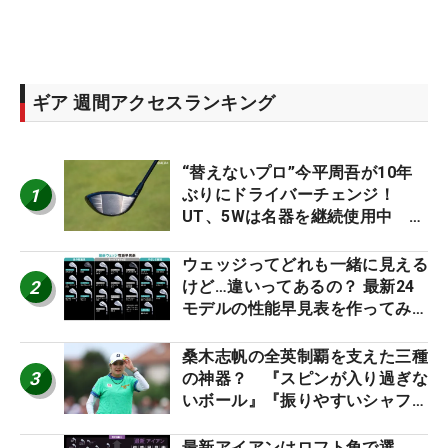
ギア 週間アクセスランキング
“替えないプロ”今平周吾が10年
1
ぶりにドライバーチェンジ！
UT、5Wは名器を継続使用中 #
男子プロセッティング
ウェッジってどれも一緒に見える
2
けど…違いってあるの？ 最新24
モデルの性能早見表を作ってみ
た #ギアカタログ2026
桑木志帆の全英制覇を支えた三種
3
の神器？ 『スピンが入り過ぎな
いボール』『振りやすいシャフ
ト』『真っすぐ飛ぶドライバ
ー』 #女子プロセッティング
最新アイアンはロフト角で選