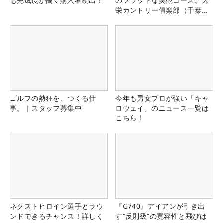
も完成度が高く購入者続出！
のフラットな美観コース。大
栄カントリー俱楽部（千葉
県）
ゴルフの熱狂を、つくる仕
今年も男女プロが強い「キャ
事。｜スタッフ募集中
ロウェイ」のニュース一覧は
こちら！
ネクストヒロイン選手とラウ
『G740』アイアンが引き出
ンドできるチャンス！詳しく
す“反則級”の寛容性と飛びは