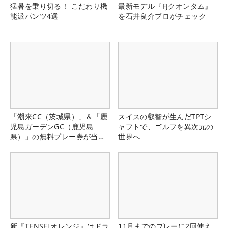
猛暑を乗り切る！ こだわり機
最新モデル『FJクオンタム』
能派パンツ4選
を石井良介プロがチェック
「潮来CC（茨城県）」＆「鹿
スイスの叡智が生んだTPTシ
児島ガーデンGC（鹿児島
ャフトで、ゴルフを異次元の
県）」の無料プレー券が当た
世界へ
る！！
新『TENSEIオレンジ』はドラ
11月までのプレーに2回使え