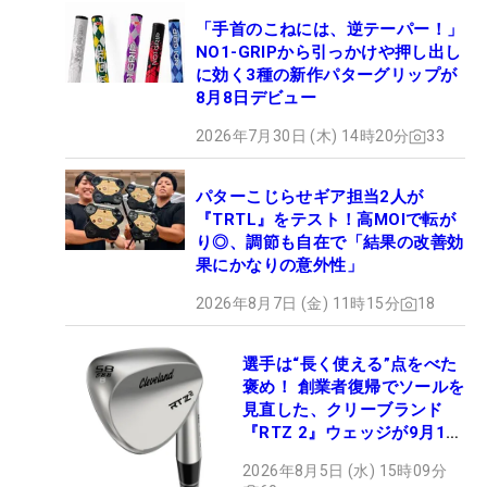
「手首のこねには、逆テーパー！」
NO1-GRIPから引っかけや押し出し
に効く3種の新作パターグリップが
8月8日デビュー
2026年7月30日 (木) 14時20分
33
パターこじらせギア担当2人が
『TRTL』をテスト！高MOIで転が
り◎、調節も自在で「結果の改善効
果にかなりの意外性」
2026年8月7日 (金) 11時15分
18
選手は“長く使える”点をべた
褒め！ 創業者復帰でソールを
見直した、クリーブランド
『RTZ 2』ウェッジが9月12
日デビュー
2026年8月5日 (水) 15時09分