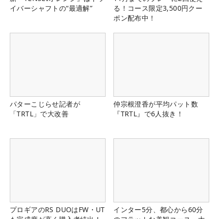
イバーシャフトの“最適解”
る！コース限定3,500円クー
ポン配布中！
パターこじらせ記者が
仲宗根澄香が平均パット数
「TRTL」で大改善
『TRTL』で6人抜き！
プロギアのRS DUOはFW・UT
インター5分、都心から60分