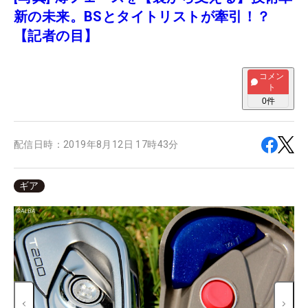
新の未来。BSとタイトリストが牽引！？
【記者の目】
コメン
ト
0
件
配信日時：
2019年8月12日 17時43分
ギア