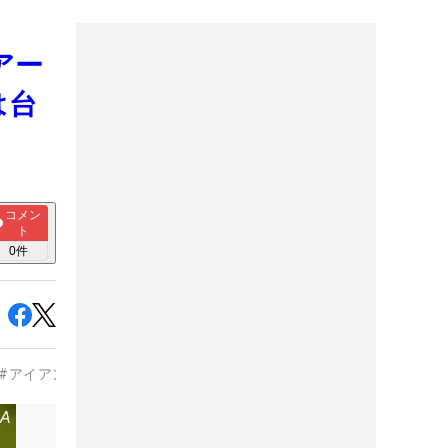
アー
は台
コメン
ト
0
件
#
アイアン
#
ウェッジ