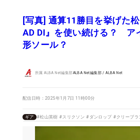
[写真] 通算11勝目を挙げ
AD DI』を使い続ける？ 
形ソール？
所属
ALBA Net編集部
ALBA Net編集部
/
ALBA Net
配信日時：
2025年1月7日 11時00分
ギア
#
松山英樹
#
スリクソン
#
ダンロップ
#
クリーブラ