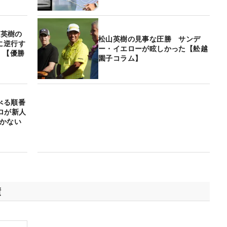
山英樹の
松山英樹の見事な圧勝 サンデ
に逆行す
ー・イエローが眩しかった【舩越
！【優勝
園子コラム】
べる順番
ロが新人
かかない
績