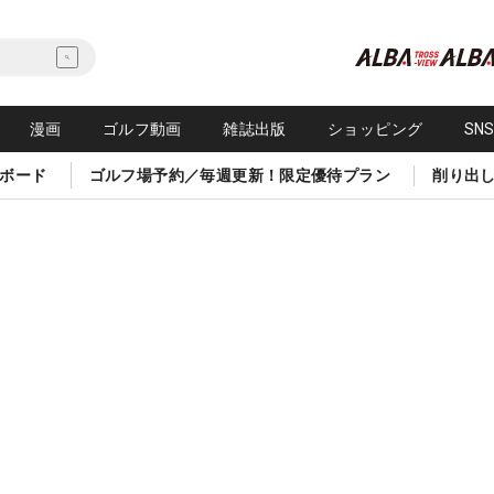
漫画
ゴルフ動画
雑誌出版
ショッピング
SN
ボード
ゴルフ場予約／毎週更新！限定優待プラン
削り出