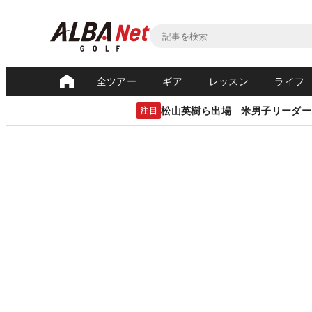
全ツアー
ギア
レッスン
ライフ
松山英樹ら出場 米男子リーダー
注目