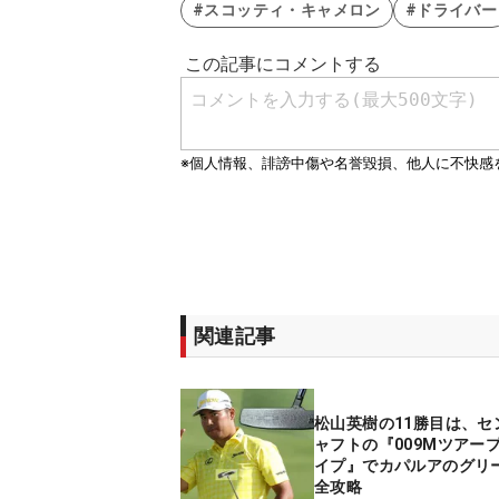
#スコッティ・キャメロン
#ドライバー
関連記事
松山英樹の11勝目は、セ
ャフトの『009Mツアー
イプ』でカパルアのグリ
全攻略