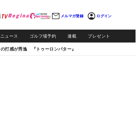
メルマガ登録
ログイン
Sニュース
ゴルフ場予約
連載
プレゼント
しの打感が秀逸 『トゥーロンパター』