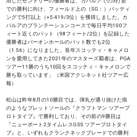
用したセントリーの優勝者は、カパルアでの3打差
での勝利に向け、フィールド上の（SG：）パッティ
ングで5打以上（+5.419/3位）を獲得しました。カ
パルアのプランテーションコースで毎日平均100フ
ィート近くのパット（98フィート/2位）を記録した
優勝者はパーオンホールのパット数でも2位
（1.56）になりました。長年スコッティ・キャメロ
ンを愛用してきた2021年のマスターズ覇者は、PGA
ツアー11勝のうち10回をスコッティ・キャメロンで
勝ち取っています」（米国アクシネット社ツアー広
報）
松山は昨年8月の10勝目では、弾丸が通り抜けた痕
のようなブレットソールの『クラフトマン ツアープ
ロトタイプ』で勝利しており、その前の9勝目は
『ニューポート2タイムレスGSS ツアープロトタイ
プ』と、いずれもクランクネックブレードでの勝利