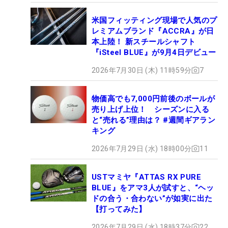
米国フィッティング現場で人気のプ
レミアムブランド『ACCRA』が日
本上陸！ 新スチールシャフト
『iSteel BLUE』が9月4日デビュー
2026年7月30日 (木) 11時59分
7
物価高でも7,000円前後のボールが
売り上げ上位！ シーズンに入る
と“売れる”理由は？ #週間ギアラン
キング
2026年7月29日 (水) 18時00分
11
USTマミヤ『ATTAS RX PURE
BLUE』をアマ3人が試すと、“ヘッ
ドの合う・合わない”が如実に出た
【打ってみた】
2026年7月29日 (水) 18時37分
22