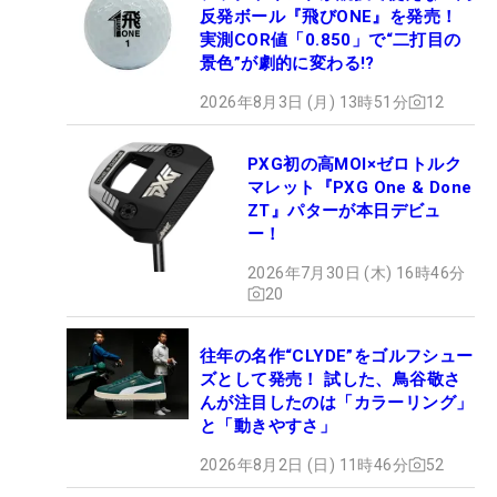
反発ボール『飛びONE』を発売！
実測COR値「0.850」で“二打目の
景色”が劇的に変わる!?
2026年8月3日 (月) 13時51分
12
PXG初の高MOI×ゼロトルク
マレット『PXG One & Done
ZT』パターが本日デビュ
ー！
2026年7月30日 (木) 16時46分
20
往年の名作“CLYDE”をゴルフシュー
ズとして発売！ 試した、鳥谷敬さ
んが注目したのは「カラーリング」
と「動きやすさ」
2026年8月2日 (日) 11時46分
52