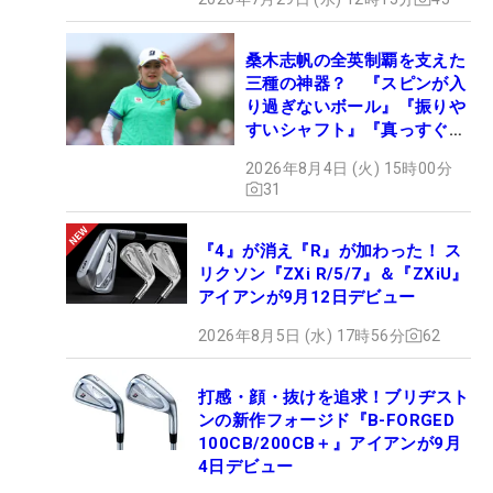
桑木志帆の全英制覇を支えた
三種の神器？ 『スピンが入
り過ぎないボール』『振りや
すいシャフト』『真っすぐ飛
ぶドライバー』 #女子プロ
2026年8月4日 (火) 15時00分
セッティング
31
『4』が消え『R』が加わった！ ス
リクソン『ZXi R/5/7』＆『ZXiU』
アイアンが9月12日デビュー
2026年8月5日 (水) 17時56分
62
打感・顔・抜けを追求！ブリヂスト
ンの新作フォージド『B-FORGED
100CB/200CB＋』アイアンが9月
4日デビュー