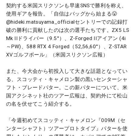
契約する米国スリクソンも早速SNSで勝利を称え、
使用ギアを報告。「自信はバッグから始まる😤
@hideki.matsuyama_officialセントリーでの記録打
破の勝利に貢献したのは次の選手たちです。ZX5 LS
Mk IIドライバー（9.5°）、Z-Forged IIアイアン (4i
～PW)、588 RTX 4 Forged（52,56,60°）、Z-STAR
XVゴルフボール」（米国スリクソン広報）
また、今大会から初投入して大きな話題となってい
る、スコッティ・キャメロン製の黒いセンターシャ
フト・ブレードパター。この新パターについて、米
国アクシネット社のツアー広報は、契約外にて松山
の名を伏せてこう紹介する。
「今週初めてスコッティ・キャメロン『009M（セ
ンターシャフト）ツアープロトタイプ』パターを使