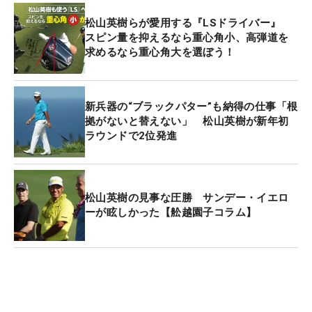
松山英樹らが愛用する『LSドライバー』
スピン量を抑えるなら重心角小、高弾道を
求めるなら重心角大を選ぼう！
新兵器の“ブラックパター”も納得の仕事「根
拠がないと替えない」 松山英樹が新年初
ラウンドで2位発進
松山英樹の見事な圧勝 サンデー・イエロ
ーが眩しかった【舩越園子コラム】