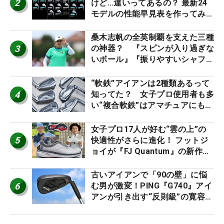
2
けど…違いってあるの？ 最新24
モデルの性能早見表を作ってみ
た #ギアカタログ2026
桑木志帆の全英制覇を支えた三種
3
の神器？ 『スピンが入り過ぎな
いボール』『振りやすいシャフ
ト』『真っすぐ飛ぶドライバ
ー』 #女子プロセッティング
“軟鉄”アイアンは2種類あるって
4
知ってた？ 女子プロ使用者も多
い“複合軟鉄”はアマチュアにもオ
ススメ！
女子プロ17人が好む“雲の上”の
5
快適性がさらに進化！ フットジ
ョイが『FJ Quantum』の新作を
発表、8月7日デビュー
古いアイアンで「90の壁」に悩
6
む男が激変！PING『G740』アイ
アンが引き出す“反則級”の寛容性
と飛びは本当だった！