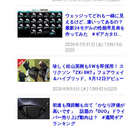
ウェッジってどれも一緒に見
えるけど…違いってあるの？
最新24モデルの性能早見表を
作ってみた #ギアカタログ
2026
2026年7月31日 (金) 12時15分
25
珍しく松山英樹も5Wを即採用！ ス
リクソン『ZXi RKT』フェアウェイ
＆ハイブリッド、9月12日デビュー
2026年8月6日 (木) 13時42分
33
初速も飛距離も出て「かなり評価が
高いです」 話題の『DUO』ドライ
バー売り上げ動向は？ #週間ギア
ランキング