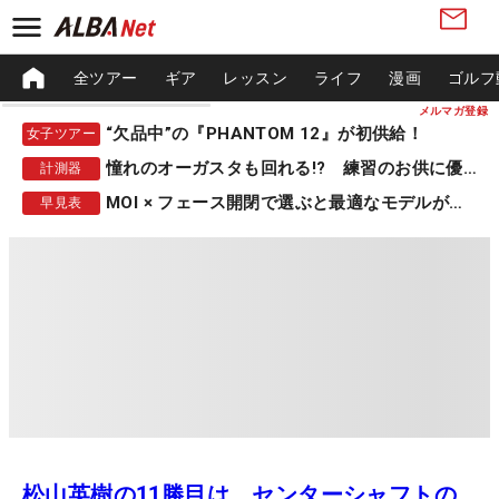
全ツアー
ギア
レッスン
ライフ
漫画
ゴルフ
メルマガ登録
“欠品中”の『PHANTOM 12』が初供給！
女子ツアー
憧れのオーガスタも回れる!? 練習のお供に優秀な一品
計測器
MOI × フェース開閉で選ぶと最適なモデルが見つかる
早見表
松山英樹の11勝目は、センターシャフトの