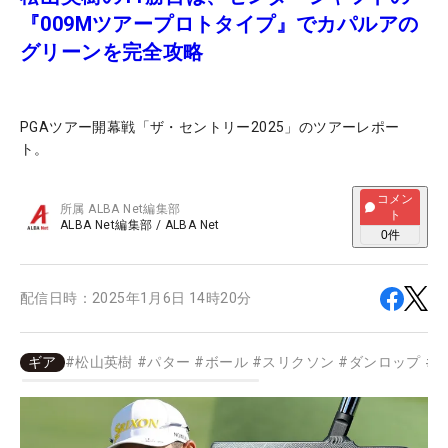
『009Mツアープロトタイプ』でカパルアの
グリーンを完全攻略
PGAツアー開幕戦「ザ・セントリー2025」のツアーレポー
ト。
コメン
所属
ALBA Net編集部
ト
ALBA Net編集部
/
ALBA Net
0
件
配信日時：
2025年1月6日 14時20分
ギア
#
松山英樹
#
パター
#
ボール
#
スリクソン
#
ダンロップ
#