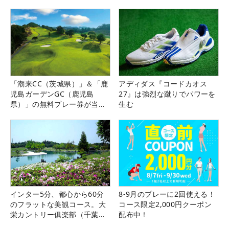
「潮来CC（茨城県）」＆「鹿
アディダス『コードカオス
児島ガーデンGC（鹿児島
27』は強烈な蹴りでパワーを
県）」の無料プレー券が当た
生む
る！！
インター5分、都心から60分
8-9月のプレーに2回使える！
のフラットな美観コース。大
コース限定2,000円クーポン
栄カントリー俱楽部（千葉
配布中！
県）