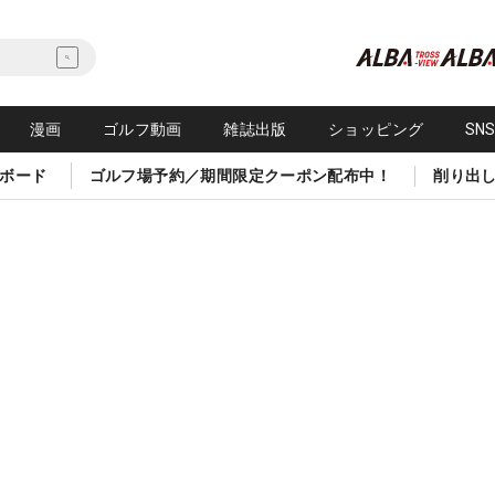
漫画
ゴルフ動画
雑誌出版
ショッピング
SN
ボード
ゴルフ場予約／期間限定クーポン配布中！
削り出