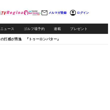
メルマガ登録
ログイン
Sニュース
ゴルフ場予約
連載
プレゼント
しの打感が秀逸 『トゥーロンパター』