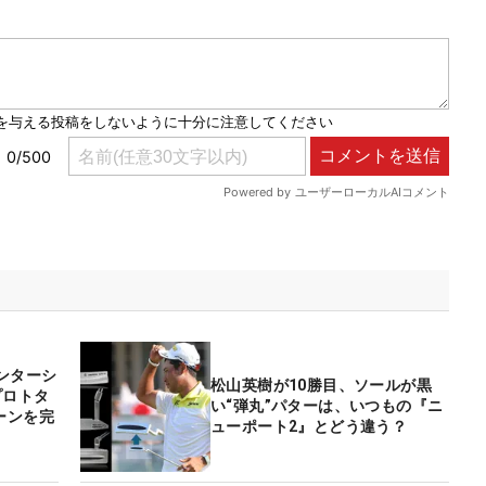
ンターシ
松山英樹が10勝目、ソールが黒
プロトタ
い“弾丸”パターは、いつもの『ニ
ーンを完
ューポート2』とどう違う？