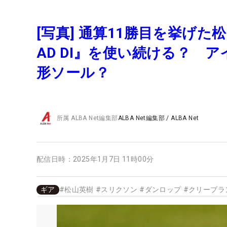
[写真] 通算11勝目を挙げ
AD DI』を使い続ける？ 
形ソール？
所属
ALBA Net編集部
ALBA Net編集部
/
ALBA Net
配信日時：
2025年1月7日 11時00分
ギア
#
松山英樹
#
スリクソン
#
ダンロップ
#
クリーブラ