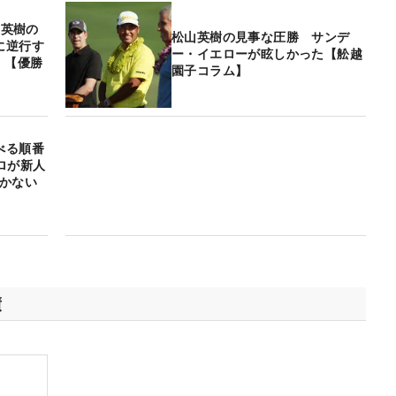
山英樹の
松山英樹の見事な圧勝 サンデ
に逆行す
ー・イエローが眩しかった【舩越
！【優勝
園子コラム】
べる順番
ロが新人
かかない
績