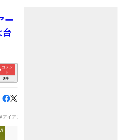
アー
は台
コメン
ト
0
件
#
アイアン
#
ウェッジ