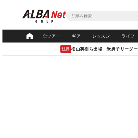
全ツアー
ギア
レッスン
ライフ
松山英樹ら出場 米男子リーダー
注目