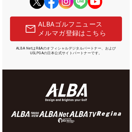
ALBAゴルフニュース
メルマガ登録はこちら
ALBA NetはR&Aのオフィシャルデジタルパートナー、および
USLPGAの日本公式サイトパートナーです。