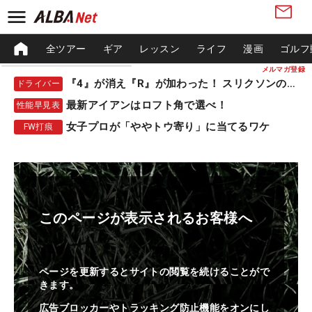
全ツアー
ギア
レッスン
ライフ
漫画
ゴルフ
メルマガ登録
『4』が消え『R』が加わった！ スリクソンの新作
ドライバー
最新アイアンはロフト角で選べ！
性能早見表
女子プロが「ややトウ寄り」に当てるワケ
FW打痕
このページが表示されるお客様へ
ページを更新するとサイトの閲覧を続けることがで
きます。
広告ブロッカーやトラッキング防止機能をオンにし