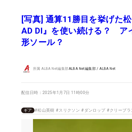
[写真] 通算11勝目を挙げ
AD DI』を使い続ける？ 
形ソール？
所属
ALBA Net編集部
ALBA Net編集部
/
ALBA Net
配信日時：
2025年1月7日 11時00分
ギア
#
松山英樹
#
スリクソン
#
ダンロップ
#
クリーブラ