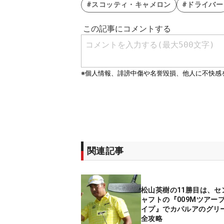
#スコッティ・キャメロン
#ドライバー
関連記事
松山英樹の11勝目は、セ
ャフトの『009Mツアー
イプ』でカパルアのグリ
全攻略