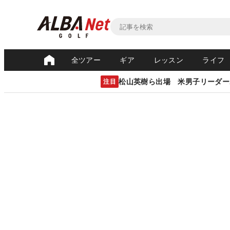
全ツアー
ギア
レッスン
ライフ
松山英樹ら出場 米男子リーダー
注目