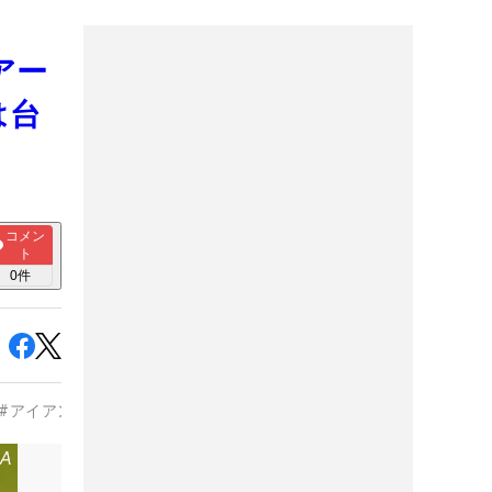
アー
は台
コメン
ト
0
件
#
アイアン
#
ウェッジ