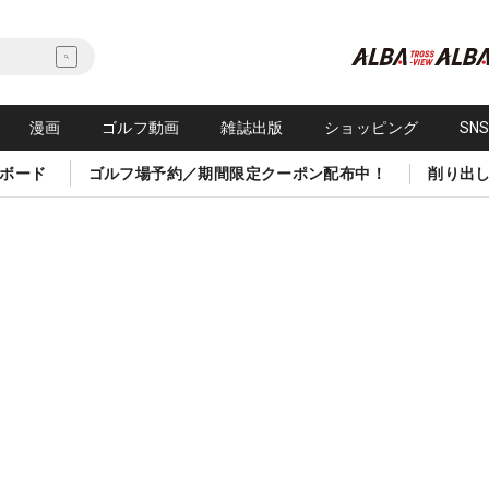
漫画
ゴルフ動画
雑誌出版
ショッピング
SN
ボード
ゴルフ場予約／期間限定クーポン配布中！
削り出