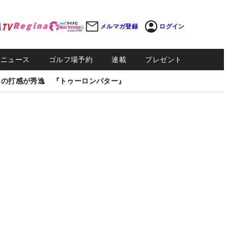
メルマガ登録
ログイン
Sニュース
ゴルフ場予約
連載
プレゼント
しの打感が秀逸 『トゥーロンパター』