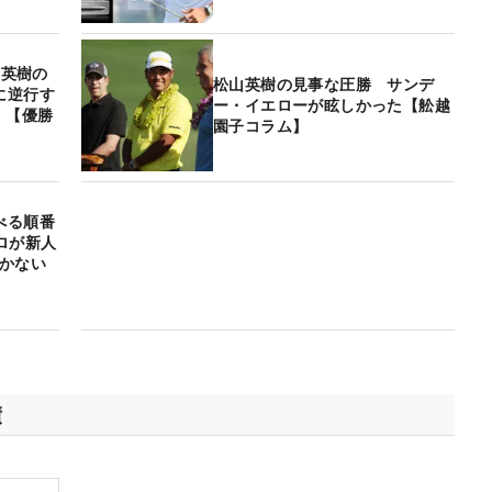
山英樹の
松山英樹の見事な圧勝 サンデ
に逆行す
ー・イエローが眩しかった【舩越
！【優勝
園子コラム】
べる順番
ロが新人
かかない
績