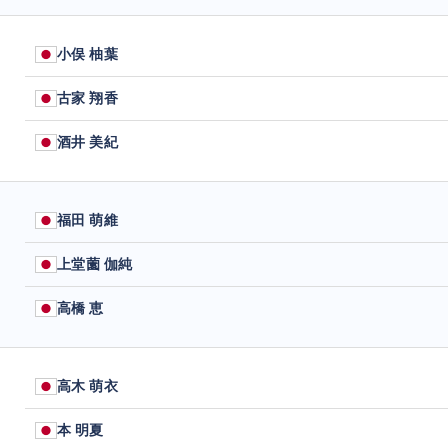
小俣 柚葉
古家 翔香
酒井 美紀
福田 萌維
上堂薗 伽純
高橋 恵
高木 萌衣
本 明夏