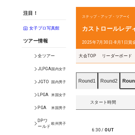
注目！
ステップ・アップ・ツアー
カストロールレデ
女子プロ写真館
ツアー情報
2025年7月30日-8月1日
賞
大会TOP
リーダーボード
全ツアー
JLPGA
国内女子
Round1
Round2
Roun
JGTO
国内男子
LPGA
米国女子
スタート時間
PGA
米国男子
DPワ
欧州男子
ールド
6:30
/
OUT