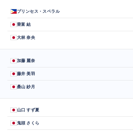
プリンセス・スペラル
乗富 結
大林 奈央
加藤 麗奈
藤井 美羽
桑山 紗月
山口 すず夏
鬼頭 さくら