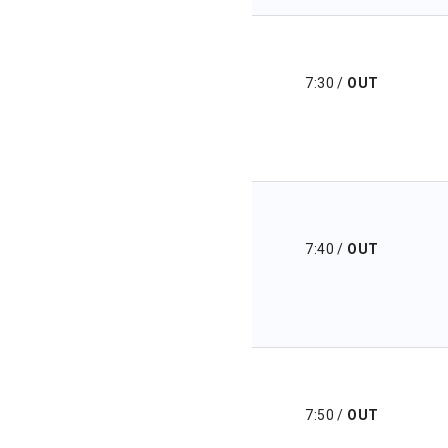
7:30
/
OUT
7:40
/
OUT
7:50
/
OUT