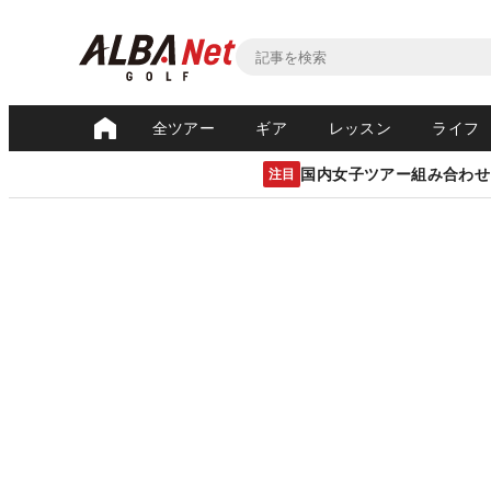
全ツアー
ギア
レッスン
ライフ
国内女子ツアー組み合わせ
注目