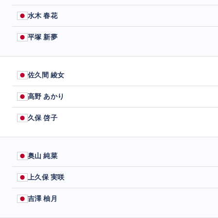
水木 春花
平塚 新夢
佐久間 綾女
高野 あかり
久保 啓子
奥山 純菜
上久保 実咲
吉澤 柚月