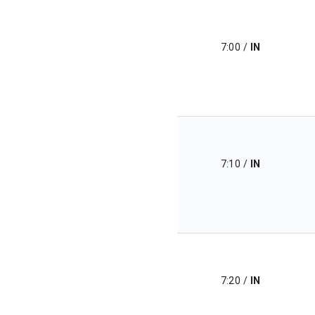
7:00
/
IN
7:10
/
IN
7:20
/
IN