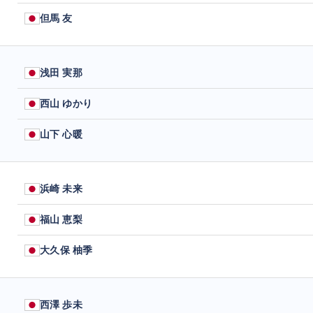
但馬 友
浅田 実那
西山 ゆかり
山下 心暖
浜崎 未来
福山 恵梨
大久保 柚季
西澤 歩未