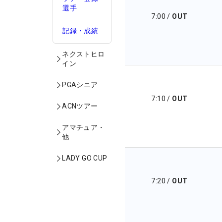
選手
7:00
/
OUT
記録・成績
ネクストヒロ
イン
PGAシニア
7:10
/
OUT
ACNツアー
アマチュア・
他
LADY GO CUP
7:20
/
OUT