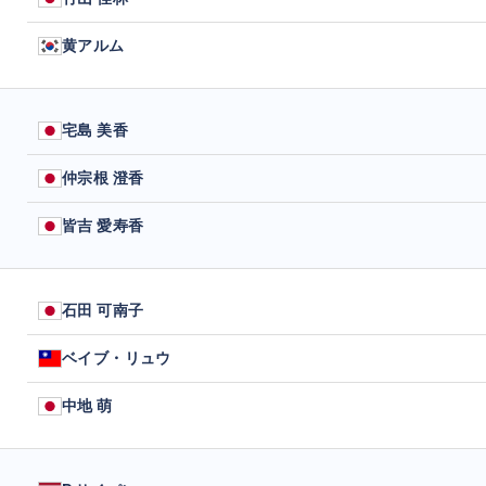
黄アルム
宅島 美香
仲宗根 澄香
皆吉 愛寿香
石田 可南子
ベイブ・リュウ
中地 萌