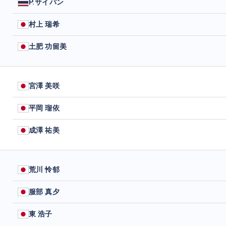
P.サイパン
村上 瑞希
土肥 功留美
宮澤 美咲
平岡 瑠依
成澤 祐美
荒川 怜郁
服部 真夕
東 浩子