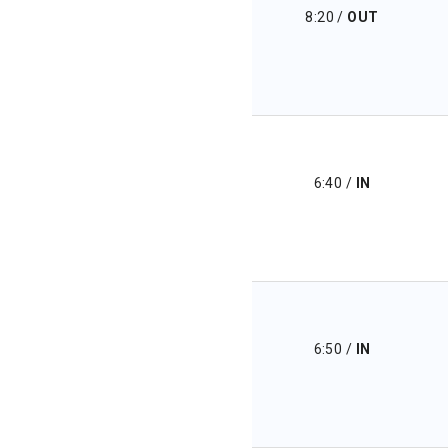
8:20
/
OUT
6:40
/
IN
6:50
/
IN