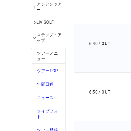
アジアンツア
ー
LIV GOLF
ステップ・ア
ップ
6:40
/
OUT
ツアーメニ
ュー
ツアーTOP
年間日程
6:50
/
OUT
ニュース
ライブフォ
ト
ツアー登録