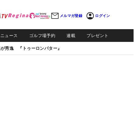
メルマガ登録
ログイン
Sニュース
ゴルフ場予約
連載
プレゼント
感が秀逸 『トゥーロンパター』