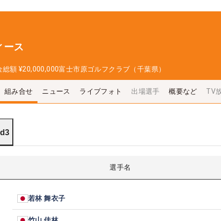
ィース
金総額
¥20,000,000
富士市原ゴルフクラブ（千葉県）
組み合せ
ニュース
ライブフォト
出場選手
概要など
TV
d3
選手名
若林 舞衣子
竹山 佳林