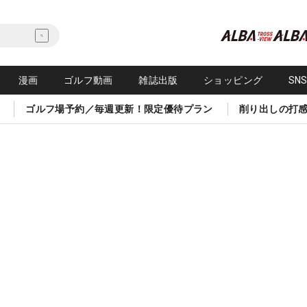
漫画
ゴルフ動画
雑誌出版
ショッピング
SN
ゴルフ場予約／毎週更新！限定優待プラン
削り出しの打