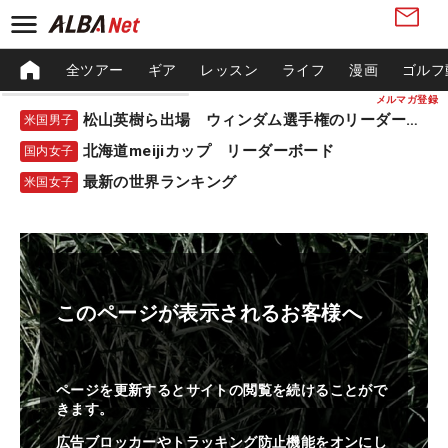
全ツアー
ギア
レッスン
ライフ
漫画
ゴルフ
メルマガ登録
松山英樹ら出場 ウィンダム選手権のリーダーボード
米国男子
北海道meijiカップ リーダーボード
国内女子
最新の世界ランキング
米国女子
このページが表示されるお客様へ
ページを更新するとサイトの閲覧を続けることがで
きます。
広告ブロッカーやトラッキング防止機能をオンにし