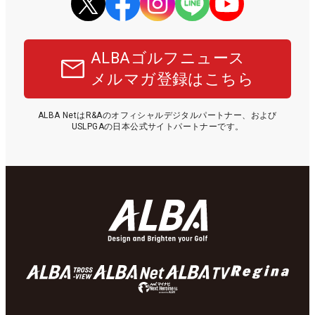
ALBAゴルフニュース
メルマガ登録はこちら
ALBA NetはR&Aのオフィシャルデジタルパートナー、および
USLPGAの日本公式サイトパートナーです。