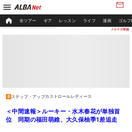
全ツアー
ギア
レッスン
ライフ
漫画
ゴルフ
メルマガ登録
カストロールレディース
ステップ・アップ
＜中間速報＞ルーキー・水木春花が単独首
位 同期の福田萌維、大久保柚季1差追走