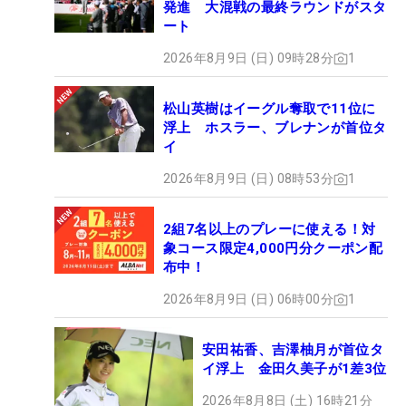
発進 大混戦の最終ラウンドがスタ
ート
2026年8月9日 (日) 09時28分
1
松山英樹はイーグル奪取で11位に
浮上 ホスラー、ブレナンが首位タ
イ
2026年8月9日 (日) 08時53分
1
2組7名以上のプレーに使える！対
象コース限定4,000円分クーポン配
布中！
2026年8月9日 (日) 06時00分
1
安田祐香、吉澤柚月が首位タ
イ浮上 金田久美子が1差3位
2026年8月8日 (土) 16時21分