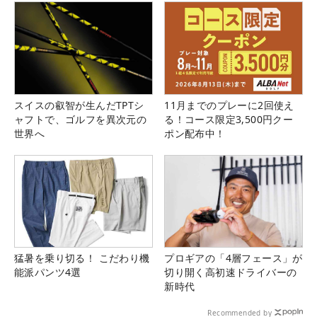
スイスの叡智が生んだTPTシ
11月までのプレーに2回使え
ャフトで、ゴルフを異次元の
る！コース限定3,500円クー
世界へ
ポン配布中！
猛暑を乗り切る！ こだわり機
プロギアの「4層フェース」が
能派パンツ4選
切り開く高初速ドライバーの
新時代
Recommended by