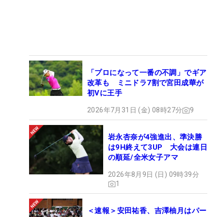
「プロになって一番の不調」でギア
改革も ミニドラ7割で宮田成華が
初Vに王手
2026年7月31日 (金) 08時27分
9
岩永杏奈が4強進出、準決勝
は9H終えて3UP 大会は連日
の順延/全米女子アマ
2026年8月9日 (日) 09時39分
1
＜速報＞安田祐香、吉澤柚月はパー