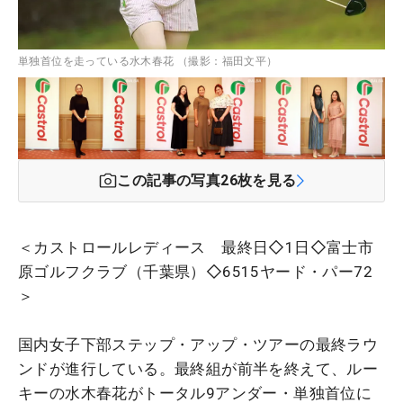
単独首位を走っている水木春花 （撮影：福田文平）
この記事の写真
26
枚を見る
＜カストロールレディース 最終日◇1日◇富士市
原ゴルフクラブ（千葉県）◇6515ヤード・パー72
＞
国内女子下部ステップ・アップ・ツアーの最終ラウ
ンドが進行している。最終組が前半を終えて、ルー
キーの水木春花がトータル9アンダー・単独首位に