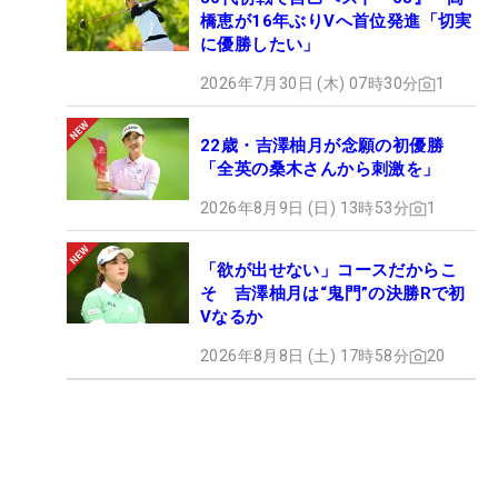
橋恵が16年ぶりVへ首位発進「切実
に優勝したい」
2026年7月30日 (木) 07時30分
1
22歳・吉澤柚月が念願の初優勝
「全英の桑木さんから刺激を」
2026年8月9日 (日) 13時53分
1
「欲が出せない」コースだからこ
そ 吉澤柚月は“鬼門”の決勝Rで初
Vなるか
2026年8月8日 (土) 17時58分
20