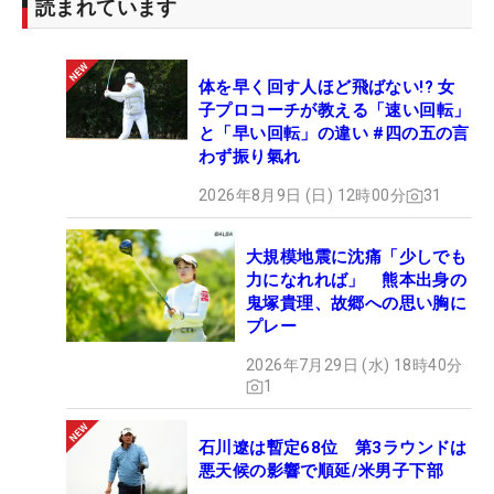
読まれています
体を早く回す人ほど飛ばない!? 女
子プロコーチが教える「速い回転」
と「早い回転」の違い #四の五の言
わず振り氣れ
2026年8月9日 (日) 12時00分
31
大規模地震に沈痛「少しでも
力になれれば」 熊本出身の
鬼塚貴理、故郷への思い胸に
プレー
2026年7月29日 (水) 18時40分
1
石川遼は暫定68位 第3ラウンドは
悪天候の影響で順延/米男子下部