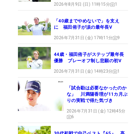
2026年8月9日 (日) 11時15分
1
「40歳までやめないで」を支え
に 福田侑子が涙の最年長V
2026年7月31日 (金) 17時11分
9
44歳・福田侑子がステップ最年長
優勝 プレーオフ制し悲願の初V
2026年7月31日 (金) 14時23分
1
「試合勘は必要なかったのか
な」 川満陽香理が11カ月ぶ
りの実戦で得た気づき
2026年7月31日 (金) 12時45分
6
30代初戦で自己ベスト『65』 髙