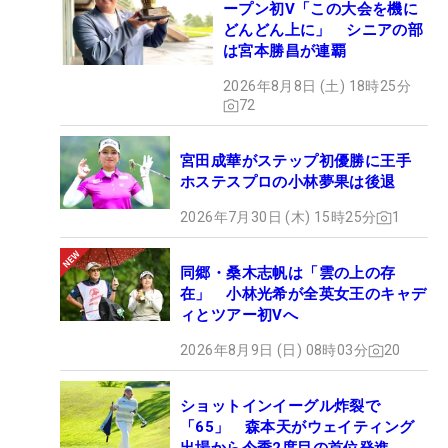
ープン初V「この大会を機に
どんどん上に」 シニアの部
は宮本勝昌が連覇
2026年8月8日 (土) 18時25分
72
宮田成華がステップ初優勝に王手
ホステスプロの小林夢果は後退
2026年7月30日 (木) 15時25分
1
同郷・桑木志帆は「雲の上の存
在」 小林光希が全英女王のキャデ
ィとツアー初Vへ
2026年8月9日 (日) 08時03分
20
ショットインイーグル炸裂で
「65」 森本天がウェイティング