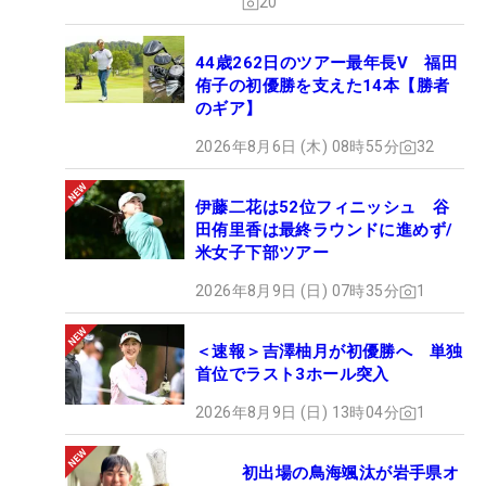
20
44歳262日のツアー最年長V 福田
侑子の初優勝を支えた14本【勝者
のギア】
2026年8月6日 (木) 08時55分
32
伊藤二花は52位フィニッシュ 谷
田侑里香は最終ラウンドに進めず/
米女子下部ツアー
2026年8月9日 (日) 07時35分
1
＜速報＞吉澤柚月が初優勝へ 単独
首位でラスト3ホール突入
2026年8月9日 (日) 13時04分
1
初出場の鳥海颯汰が岩手県オ