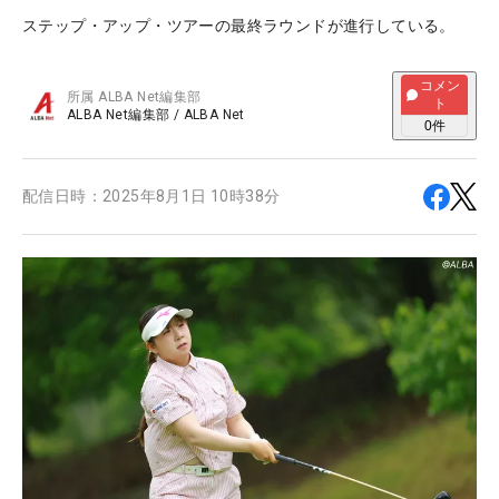
ステップ・アップ・ツアーの最終ラウンドが進行している。
コメン
所属
ALBA Net編集部
ト
ALBA Net編集部
/
ALBA Net
0
件
配信日時：
2025年8月1日 10時38分