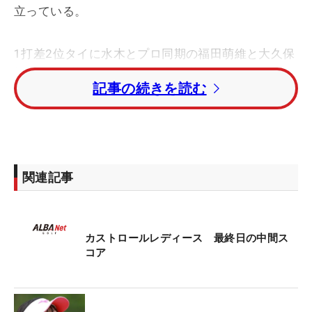
立っている。
1打差2位タイに水木とプロ同期の福田萌維と大久保
柚季。2打差4位タイには宮澤美咲、ともにルーキー
記事の続きを読む
の平塚新夢、西澤歩未が続いている。
ホステスプロの福山恵梨はトータル6アンダー・7位
タイ。ステップ賞金ランキング1位の浜崎未来はト
ータル4アンダー・13位タイにつけている。
関連記事
今大会の賞金総額は2000万円。優勝者には360万円
が贈られる。
カストロールレディース 最終日の中間ス
コア