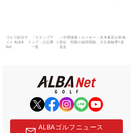
ゴルフ総合サ
「ステップア
＜中間速報＞ルーキー・水木春花が単独
イト ALBA
ップ」の記事
首位 同期の福田萌維、大久保柚季1差
Net
一覧
追走
ALBAゴルフニュース