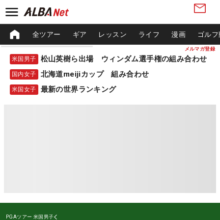
全ツアー
ギア
レッスン
ライフ
漫画
ゴルフ
メルマガ登録
松山英樹ら出場 ウィンダム選手権の組み合わせ
米国男子
北海道meijiカップ 組み合わせ
国内女子
最新の世界ランキング
米国女子
PGAツアー
米国男子