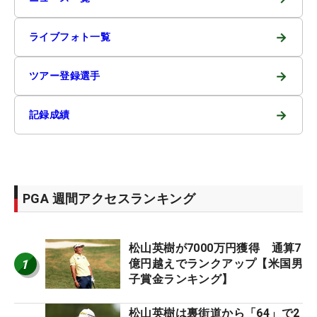
→
ライブフォト一覧
→
ツアー登録選手
→
記録成績
PGA 週間アクセスランキング
松山英樹が7000万円獲得 通算7
1
億円越えでランクアップ【米国男
子賞金ランキング】
松山英樹は裏街道から「64」で2