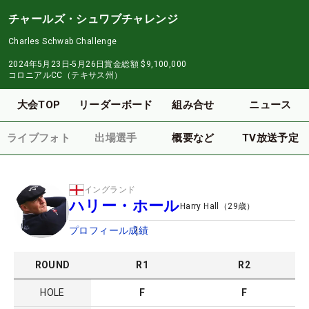
チャールズ・シュワブチャレンジ
Charles Schwab Challenge
2024年5月23日-5月26日
賞金総額
$9,100,000
コロニアルCC（テキサス州）
大会TOP
リーダーボード
組み合せ
ニュース
ライブフォト
出場選手
概要など
TV放送予定
イングランド
ハリー・ホール
Harry Hall
（
29
歳）
プロフィール
成績
ROUND
R
1
R
2
HOLE
F
F