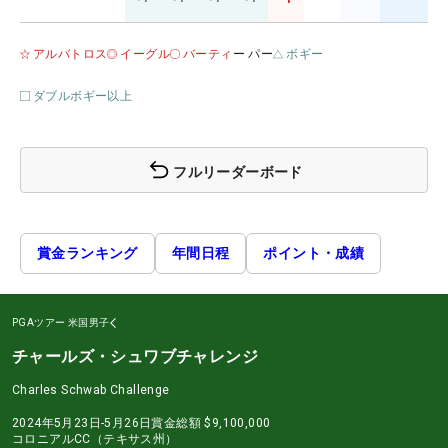
アルバトロス
イーグル
バーティ
ー パー
ボギー
ダブルボギー以上
フルリーダーボード
賞金ランキング
年間日程
ポイント・成績
PGAツアー
米国男子
チャールズ・シュワブチャレンジ
Charles Schwab Challenge
2024年5月23日-5月26日
賞金総額
$9,100,000
コロニアルCC（テキサス州）