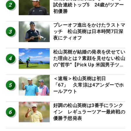
2
試合連続トップ5 24歳がツアー
初優勝
プレーオフ進出をかけたラストマ
3
ッチ 松山英樹は日本時間7日深
夜にティオフ
松山英樹が結婚の発表を伏せてい
4
た理由とは？素顔を見せない松山
の“哲学”【Pick Up 米国男子ツア
ー十大ニュース】
＜速報＞松山英樹は初日
5
「67」 久常涼は4アンダーでホ
ールアウト
好調の松山英樹は3番手にランク
6
イン レギュラーツアー最終戦の
優勝予想発表