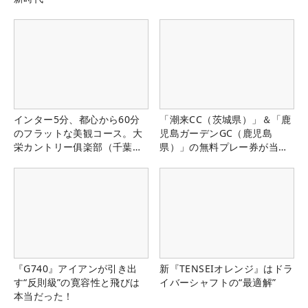
インター5分、都心から60分
「潮来CC（茨城県）」＆「鹿
のフラットな美観コース。大
児島ガーデンGC（鹿児島
栄カントリー俱楽部（千葉
県）」の無料プレー券が当た
県）
る！！
『G740』アイアンが引き出
新『TENSEIオレンジ』はドラ
す“反則級”の寛容性と飛びは
イバーシャフトの“最適解”
本当だった！