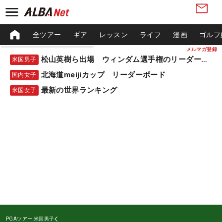
全ツアー
ギア
レッスン
ライフ
漫画
ゴルフ
メルマガ登録
松山英樹ら出場 ウィンダム選手権のリーダーボード
米国男子
北海道meijiカップ リーダーボード
国内女子
最新の世界ランキング
米国女子
PGAツアー
米国男子