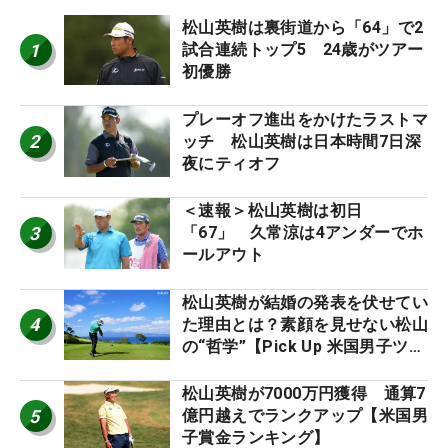
松山英樹は裏街道から「64」で2
1
試合連続トップ5 24歳がツアー
初優勝
プレーオフ進出をかけたラストマ
2
ッチ 松山英樹は日本時間7日深
夜にティオフ
＜速報＞松山英樹は初日
3
「67」 久常涼は4アンダーでホ
ールアウト
松山英樹が結婚の発表を伏せてい
4
た理由とは？素顔を見せない松山
の“哲学”【Pick Up 米国男子ツア
ー十大ニュース】
松山英樹が7000万円獲得 通算7
5
億円越えでランクアップ【米国男
子賞金ランキング】