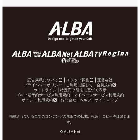
広告掲載について
スタッフ募集
運営会社
プライバシーポリシー
ご利用に際して
会員規約
ガイドライン
特定商取引法に基づく表示
ゴルフ場予約サービス利用規約
マイページサービス利用規約
ポイント利用規約
お問合せ
ヘルプ
サイトマップ
掲載されている全てのコンテンツの無断での転載、転用、コピー等は禁じま
す。
© ALBA Net