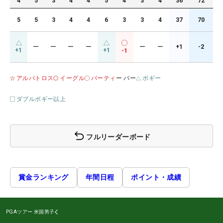
4
5
3
4
4
5
4
3
4
36
72
5
5
3
4
4
6
3
3
4
37
70
ー
ー
ー
ー
ー
ー
+1
-2
+1
+1
-1
アルバトロス
イーグル
バーティ
ー パー
ボギー
ダブルボギー以上
フルリーダーボード
賞金ランキング
年間日程
ポイント・成績
PGAツアー
米国男子