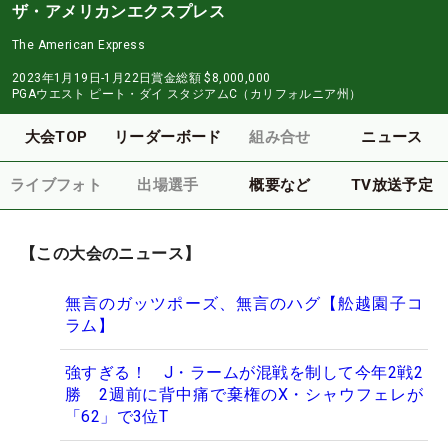
ザ・アメリカンエクスプレス
The American Express
2023年1月19日-1月22日
賞金総額
$8,000,000
PGAウエスト ピート・ダイ スタジアムC（カリフォルニア州）
大会TOP
リーダーボード
組み合せ
ニュース
ライブフォト
出場選手
概要など
TV放送予定
【この大会のニュース】
無言のガッツポーズ、無言のハグ【舩越園子コ
ラム】
強すぎる！ J・ラームが混戦を制して今年2戦2
勝 2週前に背中痛で棄権のX・シャウフェレが
「62」で3位T