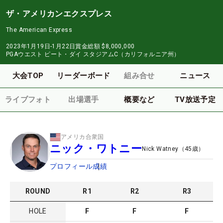
ザ・アメリカンエクスプレス
The American Express
2023年1月19日-1月22日
賞金総額
$8,000,000
PGAウエスト ピート・ダイ スタジアムC（カリフォルニア州）
大会TOP
リーダーボード
組み合せ
ニュース
ライブフォト
出場選手
概要など
TV放送予定
アメリカ合衆国
ニック・ワトニー
Nick Watney
（
45
歳）
プロフィール
成績
ROUND
R
1
R
2
R
3
HOLE
F
F
F